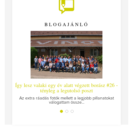
BLOGAJÁNLÓ
Így lesz valaki egy év alatt végzett borász #26 -
Így 
tényleg a legutolsó poszt
Megírt
Az extra ráadás fotók mellett a legjobb pillanatokat
válogattam össze...