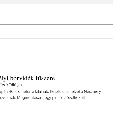
yi borvidék fűszere
ZéVé Trilógia
upán 40 kilométerre található Kesztölc, amelyet a Neszmély
neveznek. Megmentésére egy pince szövetkezett.