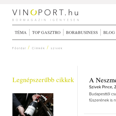
BORMAGAZIN IGÉNYESEN
TÉMA
TOP GASZTRO
BOR&BUSINESS
BLOG
/
/
Főoldal
Címkék
szivek
Legnépszerűbb cikkek
A Neszmél
Szivek Pince, 
Budapesttől cs
fűszerének is 