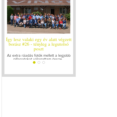
Így lesz valaki egy év alatt végzett
Így lesz valaki egy év 
borász #26 - tényleg a legutolsó
borász #25
poszt
Megírtuk a modulzáró vi
lázasan készülünk az 
Az extra ráadás fotók mellett a legjobb
pillanatokat válogattam össze...