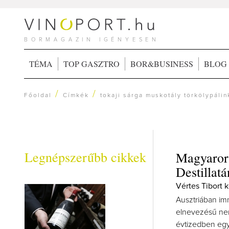
BORMAGAZIN IGÉNYESEN
TÉMA
TOP GASZTRO
BOR&BUSINESS
BLOG
/
/
Főoldal
Címkék
tokaji sárga muskotály törkölypálin
Legnépszerűbb cikkek
Magyarors
Destillatá
Vértes Tibort 
Ausztriában imm
elnevezésű nem
évtizedben egy