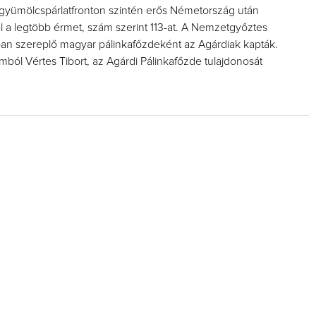
 gyümölcspárlatfronton szintén erős Németország után
l a legtöbb érmet, szám szerint 113-at. A Nemzetgyőztes
ban szereplő magyar pálinkafőzdeként az Agárdiak kapták.
mból Vértes Tibort, az Agárdi Pálinkafőzde tulajdonosát