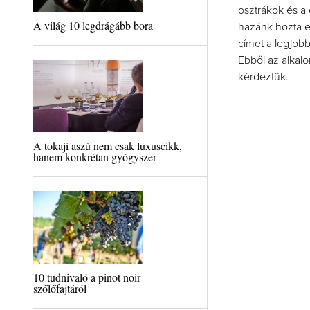
osztrákok és a
A világ 10 legdrágább bora
hazánk hozta e
címet a legjob
Ebből az alkalo
kérdeztük.
A tokaji aszú nem csak luxuscikk,
hanem konkrétan gyógyszer
10 tudnivaló a pinot noir
szőlőfajtáról