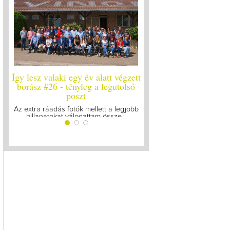
Így lesz valaki egy év alatt végzett
Így lesz valaki egy év 
borász #26 - tényleg a legutolsó
borász #25
poszt
Megírtuk a modulzáró vi
lázasan készülünk az 
Az extra ráadás fotók mellett a legjobb
pillanatokat válogattam össze...