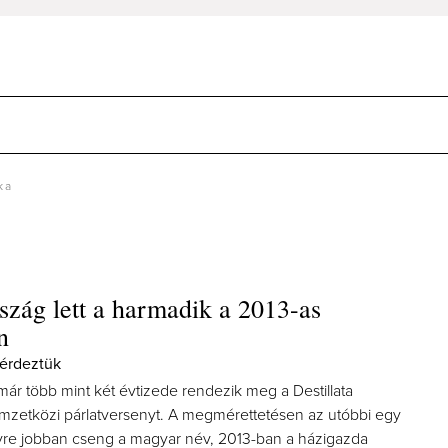
ka
zág lett a harmadik a 2013-as
n
kérdeztük
ár több mint két évtizede rendezik meg a Destillata
zetközi párlatversenyt. A megmérettetésen az utóbbi egy
re jobban cseng a magyar név, 2013-ban a házigazda