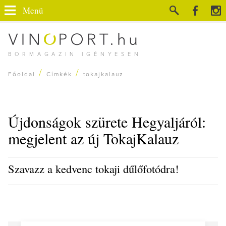
Menü
BORMAGAZIN IGÉNYESEN
/
/
Főoldal
Címkék
tokajkalauz
Újdonságok szürete Hegyaljáról:
megjelent az új TokajKalauz
Szavazz a kedvenc tokaji dűlőfotódra!