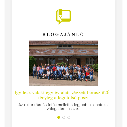
BLOGAJÁNLÓ
Így lesz valaki egy év alatt végzett borász #26 -
Így 
tényleg a legutolsó poszt
Megírt
Az extra ráadás fotók mellett a legjobb pillanatokat
válogattam össze...