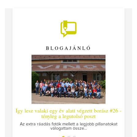
BLOGAJÁNLÓ
Így lesz valaki egy év alatt végzett borász #26 -
Így 
tényleg a legutolsó poszt
Megírt
Az extra ráadás fotók mellett a legjobb pillanatokat
válogattam össze...