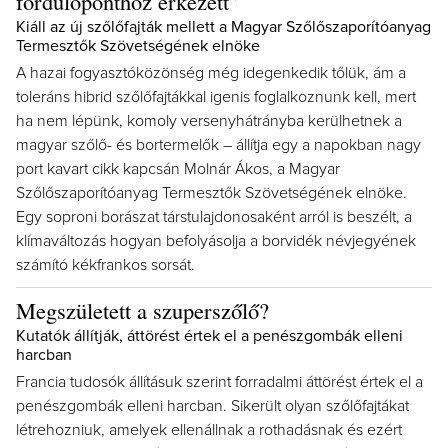
fordulóponthoz érkezett”
Kiáll az új szőlőfajták mellett a Magyar Szőlőszaporítóanyag
Termesztők Szövetségének elnöke
A hazai fogyasztóközönség még idegenkedik tőlük, ám a
toleráns hibrid szőlőfajtákkal igenis foglalkoznunk kell, mert
ha nem lépünk, komoly versenyhátrányba kerülhetnek a
magyar szőlő- és bortermelők – állítja egy a napokban nagy
port kavart cikk kapcsán Molnár Ákos, a Magyar
Szőlőszaporítóanyag Termesztők Szövetségének elnöke.
Egy soproni borászat társtulajdonosaként arról is beszélt, a
klímaváltozás hogyan befolyásolja a borvidék névjegyének
számító kékfrankos sorsát.
Megszületett a szuperszőlő?
Kutatók állítják, áttörést értek el a penészgombák elleni
harcban
Francia tudosók állításuk szerint forradalmi áttörést értek el a
penészgombák elleni harcban. Sikerült olyan szőlőfajtákat
létrehozniuk, amelyek ellenállnak a rothadásnak és ezért