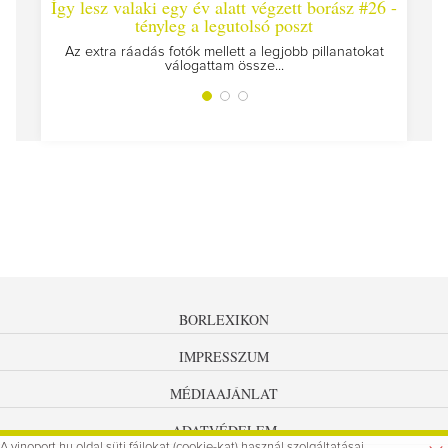
Így lesz valaki egy év alatt végzett borász #26 -
Így les
tényleg a legutolsó poszt
Megírtuk
Az extra ráadás fotók mellett a legjobb pillanatokat
válogattam össze...
BORLEXIKON
IMPRESSZUM
MÉDIAAJÁNLAT
ADATVÉDELEM
A vinoport.hu oldal süti fájlokat (cookie-kat) használ szolgáltatásai