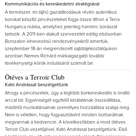
Kommunikációs és kereskedelmi stratégiával
A természet- és tájhű gazdálkodásuk révén autentikus
borokat készítő pincészeteket fogja össze itthon a Terra
Hungarica márka, amelyhez jelenleg harminc borászat
tartozik. A 2011-ben alakult szervezetet eddig elsősorban
Borszalon elnevezésű rendezvényeikről ismertük,
szeptember 18-án megrendezett sajtótájékoztatójukon
azonban Nemes Richárd márkaigazgató további
tevékenységi körök indulásáról számolt be.
Ötéves a Terroir Club
Kató Andrással beszélgettünk
Ahogy a pincészetek, úgy a legtöbb borkereskedés is önálló
arccal bír. Egyéniségét egyfelől kínálatának összeállítása,
másfelől munkatársainak személyes hozzáállása szabja meg.
Nem is véletlen, hogy fogyasztóként minden borbarátnak
megvannak a kedvencei. A következőkben a most ötéves
Terroir Club vezetőjével, Kató Andrással beszélgetünk. Első