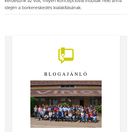
kérdésünk az volt, milyen koncepcióval indultak neki anna
idején a borkereskedés kialakításának.
BLOGAJÁNLÓ