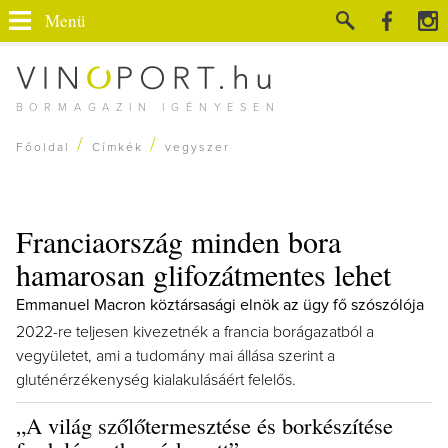
Menü
BORMAGAZIN IGÉNYESEN
/
/
Főoldal
Címkék
vegyszer
Franciaország minden bora
hamarosan glifozátmentes lehet
Emmanuel Macron köztársasági elnök az ügy fő szószólója
2022-re teljesen kivezetnék a francia borágazatból a
vegyületet, ami a tudomány mai állása szerint a
gluténérzékenység kialakulásáért felelős.
„A világ szőlőtermesztése és borkészítése