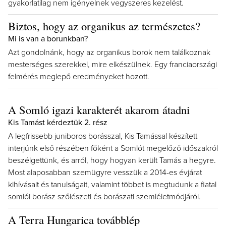
gyakorlatilag nem igényelnek vegyszeres kezelést.
Biztos, hogy az organikus az természetes?
Mi is van a borunkban?
Azt gondolnánk, hogy az organikus borok nem találkoznak
mesterséges szerekkel, mire elkészülnek. Egy franciaországi
felmérés meglepő eredményeket hozott.
A Somló igazi karakterét akarom átadni
Kis Tamást kérdeztük 2. rész
A legfrissebb juniboros borásszal, Kis Tamással készített
interjúnk első részében főként a Somlót megelőző időszakról
beszélgettünk, és arról, hogy hogyan került Tamás a hegyre.
Most alaposabban szemügyre vesszük a 2014-es évjárat
kihívásait és tanulságait, valamint többet is megtudunk a fiatal
somlói borász szőlészeti és borászati szemléletmódjáról.
A Terra Hungarica továbblép