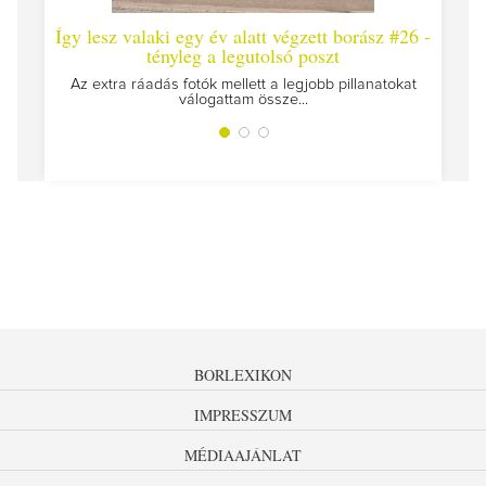
Így lesz valaki egy év alatt végzett borász #26 -
Így 
tényleg a legutolsó poszt
Megírt
Az extra ráadás fotók mellett a legjobb pillanatokat
válogattam össze...
BORLEXIKON
IMPRESSZUM
MÉDIAAJÁNLAT