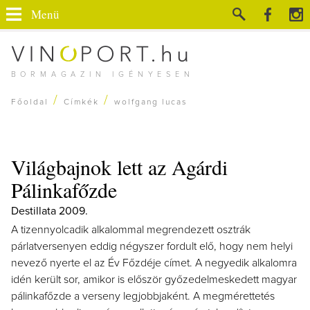
Menü
BORMAGAZIN IGÉNYESEN
/
/
Főoldal
Címkék
wolfgang lucas
Világbajnok lett az Agárdi
Pálinkafőzde
Destillata 2009.
A tizennyolcadik alkalommal megrendezett osztrák
párlatversenyen eddig négyszer fordult elő, hogy nem helyi
nevező nyerte el az Év Főzdéje címet. A negyedik alkalomra
idén került sor, amikor is először győzedelmeskedett magyar
pálinkafőzde a verseny legjobbjaként. A megmérettetés