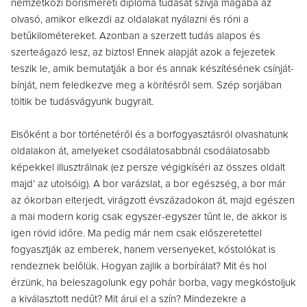
nemzetközi borismereti diploma tudását szívja magába az
olvasó, amikor elkezdi az oldalakat nyálazni és róni a
betűkilométereket. Azonban a szerzett tudás alapos és
szerteágazó lesz, az biztos! Ennek alapját azok a fejezetek
teszik le, amik bemutatják a bor és annak készítésének csínját-
bínját, nem feledkezve meg a körítésről sem. Szép sorjában
töltik be tudásvágyunk bugyrait.
Elsőként a bor történetéről és a borfogyasztásról olvashatunk
oldalakon át, amelyeket csodálatosabbnál csodálatosabb
képekkel illusztrálnak (ez persze végigkíséri az összes oldalt
majd’ az utolsóig). A bor varázslat, a bor egészség, a bor már
az ókorban elterjedt, virágzott évszázadokon át, majd egészen
a mai modern korig csak egyszer-egyszer tűnt le, de akkor is
igen rövid időre. Ma pedig már nem csak előszeretettel
fogyasztják az emberek, hanem versenyeket, kóstolókat is
rendeznek belőlük. Hogyan zajlik a borbírálat? Mit és hol
érzünk, ha beleszagolunk egy pohár borba, vagy megkóstoljuk
a kiválasztott nedűt? Mit árul el a szín? Mindezekre a