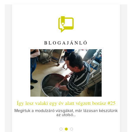
BLOGAJÁNLÓ
 #26 -
Így lesz valaki egy év alatt végzett borász #25
Így l
Megírtuk a modulzáró vizsgákat, már lázasan készülünk
az utolsó...
tokat
A jár