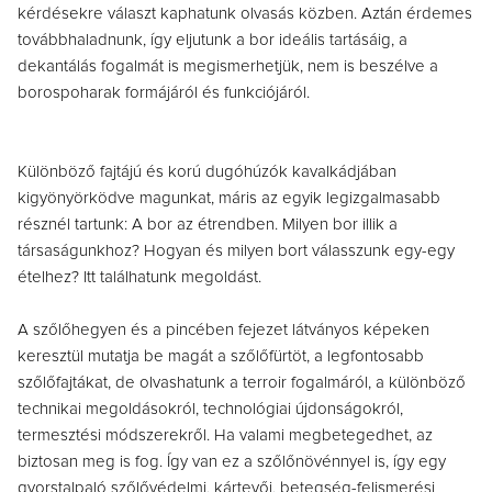
kérdésekre választ kaphatunk olvasás közben. Aztán érdemes
továbbhaladnunk, így eljutunk a bor ideális tartásáig, a
dekantálás fogalmát is megismerhetjük, nem is beszélve a
borospoharak formájáról és funkciójáról.
Különböző fajtájú és korú dugóhúzók kavalkádjában
kigyönyörködve magunkat, máris az egyik legizgalmasabb
résznél tartunk: A bor az étrendben. Milyen bor illik a
társaságunkhoz? Hogyan és milyen bort válasszunk egy-egy
ételhez? Itt találhatunk megoldást.
A szőlőhegyen és a pincében fejezet látványos képeken
keresztül mutatja be magát a szőlőfürtöt, a legfontosabb
szőlőfajtákat, de olvashatunk a terroir fogalmáról, a különböző
technikai megoldásokról, technológiai újdonságokról,
termesztési módszerekről. Ha valami megbetegedhet, az
biztosan meg is fog. Így van ez a szőlőnövénnyel is, így egy
gyorstalpaló szőlővédelmi, kártevői, betegség-felismerési