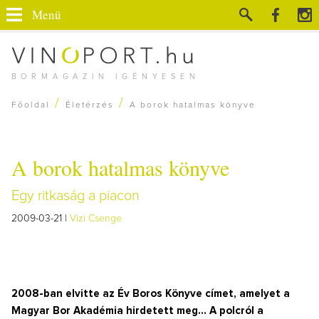
Menü
BORMAGAZIN IGÉNYESEN
/
/
Főoldal
Életérzés
A borok hatalmas könyve
A borok hatalmas könyve
Egy ritkaság a piacon
2009-03-21 |
Vizi Csenge
2008-ban elvitte az Év Boros Könyve címet, amelyet a
Magyar Bor Akadémia hirdetett meg… A polcról a