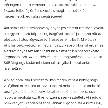
tréningen is részt vehetünk az oldalak olvasása közben. A
filoxéra teljes fejlődési ciklusát is megismerhetjük és
megérthetjük egy ábra segítségével.
Aki nem tudja a szőlőnövény egy teljes életciklusát megfigyelni
a hegyen, annak képek segítségével illusztrálják a szerzők az
élet csodálatos rügyezését, érését és elhullását. Mielőtt az
elhullás bekövetkezne, még a hosszú képsorokon át érdemes
a szüret egyes fázisait ellesnünk a filmszerűen összerakható
képkockákból. Az erjedés és érlelés magyarázata következik.
Sőt! Még egy kádár mindennapi rutinjába is bepillantást
nyerhetünk.
A világ borai című bevezető után megmutatja a könyv, hogy
valójában mire is lett alkotva. Hosszú oldalakon át különböző
országok különböző borvidékeinek különböző borstílusai a
lapokra meghatározott rend szerint szerkesztették. Aki eddig
nem vágyott Franciaországba, annak e gondolata a közel 150,