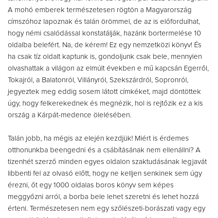
A mohó emberek természetesen rögtön a Magyarország
címszóhoz lapoznak és talán örömmel, de az is előfordulhat,
hogy némi csalódással konstatálják, hazánk bortermelése 10
oldalba belefért. Na, de kérem! Ez egy nemzetközi könyv! És
ha csak tíz oldalt kaptunk is, gondoljunk csak bele, mennyien
olvashattak a világon az elmúlt években e mű kapcsán Egerről,
Tokajról, a Balatonról, Villányról, Szekszárdról, Sopronról,
jegyeztek meg eddig sosem látott címkéket, majd döntöttek
úgy, hogy felkerekednek és megnézik, hol is rejtőzik ez a kis
ország a Kárpát-medence ölelésében.
Talán jobb, ha mégis az elején kezdjük! Miért is érdemes
otthonunkba beengedni és a csábításának nem ellenállni? A
tizenhét szerző minden egyes oldalon szaktudásának legjavát
libbenti fel az olvasó előtt, hogy ne kelljen senkinek sem úgy
érezni, őt egy 1000 oldalas boros könyv sem képes
meggyőzni arról, a borba bele lehet szeretni és lehet hozzá
érteni. Természetesen nem egy szőlészeti-borászati vagy egy