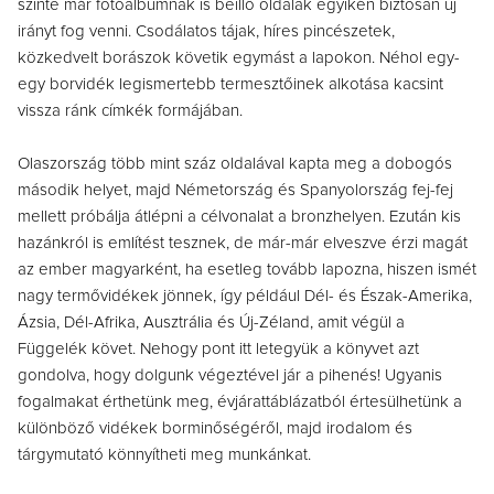
szinte már fotóalbumnak is beillő oldalak egyikén biztosan új
irányt fog venni. Csodálatos tájak, híres pincészetek,
közkedvelt borászok követik egymást a lapokon. Néhol egy-
egy borvidék legismertebb termesztőinek alkotása kacsint
vissza ránk címkék formájában.
Olaszország több mint száz oldalával kapta meg a dobogós
második helyet, majd Németország és Spanyolország fej-fej
mellett próbálja átlépni a célvonalat a bronzhelyen. Ezután kis
hazánkról is említést tesznek, de már-már elveszve érzi magát
az ember magyarként, ha esetleg tovább lapozna, hiszen ismét
nagy termővidékek jönnek, így például Dél- és Észak-Amerika,
Ázsia, Dél-Afrika, Ausztrália és Új-Zéland, amit végül a
Függelék követ. Nehogy pont itt letegyük a könyvet azt
gondolva, hogy dolgunk végeztével jár a pihenés! Ugyanis
fogalmakat érthetünk meg, évjárattáblázatból értesülhetünk a
különböző vidékek borminőségéről, majd irodalom és
tárgymutató könnyítheti meg munkánkat.