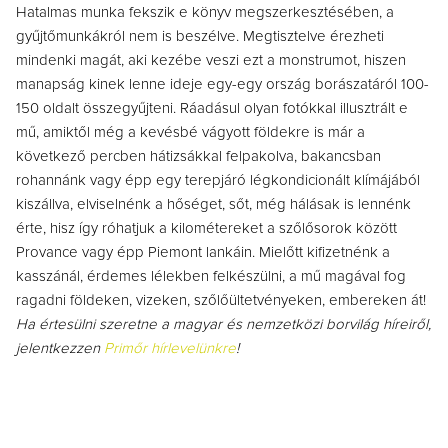
Hatalmas munka fekszik e könyv megszerkesztésében, a
gyűjtőmunkákról nem is beszélve. Megtisztelve érezheti
mindenki magát, aki kezébe veszi ezt a monstrumot, hiszen
manapság kinek lenne ideje egy-egy ország borászatáról 100-
150 oldalt összegyűjteni. Ráadásul olyan fotókkal illusztrált e
mű, amiktől még a kevésbé vágyott földekre is már a
következő percben hátizsákkal felpakolva, bakancsban
rohannánk vagy épp egy terepjáró légkondicionált klímájából
kiszállva, elviselnénk a hőséget, sőt, még hálásak is lennénk
érte, hisz így róhatjuk a kilométereket a szőlősorok között
Provance vagy épp Piemont lankáin. Mielőtt kifizetnénk a
kasszánál, érdemes lélekben felkészülni, a mű magával fog
ragadni földeken, vizeken, szőlőültetvényeken, embereken át!
Ha értesülni szeretne a magyar és nemzetközi borvilág híreiről,
jelentkezzen
Primőr hírlevelünkre
!