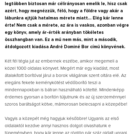
legtöbben biztosan már célirányosan emelik le, hisz csak
azért, hogy megnézzük, félő, hogy a földre vagy akár a
lábunkra ejtjük hatalmas mérete miatt… Elég kár lenne
érte! Nem csak a mérete, az ára is vaskos, azonban végre
egy könyv, amely ár-érték arányban tökéletes
összhangban van. Ez a mű nem más, mint a második,
átdolgozott kiadása André Dominé Bor című könyvének.
Két fél tégla jut az embernek eszébe, amikor megemeli a
közel 1000 oldalas könyvet. Megért már egy kiadást, most
átalakított borítóval járul a borok világának szent oltára elé. Az
elegáns fekete keménykötést védőborító teszi a
mindennapokban is bátran használható kötetté. Mindenképp
érdemes gyorsan a borítón túljutnunk és az új szerzeménnyel
szoros barátságot kötve, mámorosan belecsapni a közepébe!
Vagyis a közepét még hagyjuk későbbre! Ugyanis az első
oldalaktól kezdve annyi hasznos dolgot olvashatunk e
tüneményben, hogy kár lenne az rögtön pár száz oldalt ugrani.