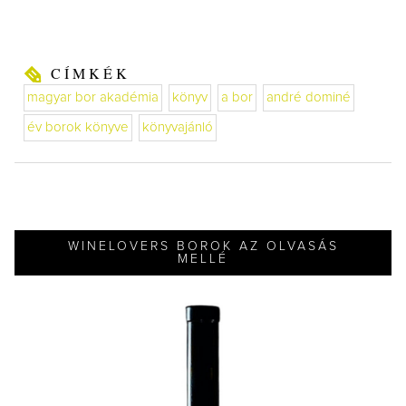
CÍMKÉK
magyar bor akadémia
könyv
a bor
andré dominé
év borok könyve
könyvajánló
WINELOVERS BOROK AZ OLVASÁS
MELLÉ