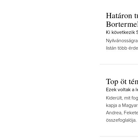
Határon t
Bortermel
Ki következik 
Nyilvánosságra
listán több érde
Top öt té
Ezek voltak a 
Kiderült, mit f
kapja a Magyar
Andrea, Fekete 
összefoglalója.