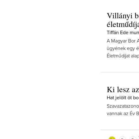
Villányi 
életműdíj
Tiffán Ede munk
A Magyar Bor A
ügyének egy él
Életműdíjat alap
Ki lesz a
Hat jelölt öt b
Szavazatazonos
vannak az Év B