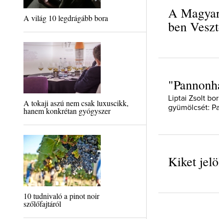
A Magyar
A világ 10 legdrágább bora
ben Vesz
"Pannonha
Liptai Zsolt 
A tokaji aszú nem csak luxuscikk,
gyümölcsét: Pa
hanem konkrétan gyógyszer
Kiket jel
10 tudnivaló a pinot noir
szőlőfajtáról