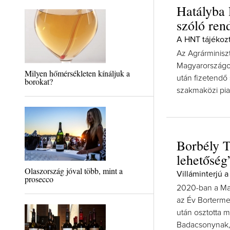
Hatályba 
szóló ren
A HNT tájékozt
Az Agrárminiszt
Magyarországon 
Milyen hőmérsékleten kínáljuk a
után fizetendő
borokat?
szakmaközi pia
Borbély T
lehetőség
Olaszország jóval több, mint a
Villáminterjú 
prosecco
2020-ban a Mag
az Év Borterme
után osztotta m
Badacsonynak, 