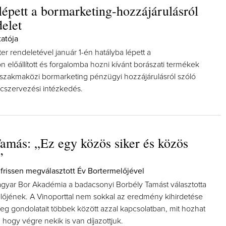
lépett a bormarketing-hozzájárulásról
delet
atója
er rendeletével január 1-én hatályba lépett a
előállított és forgalomba hozni kívánt borászati termékek
 szakmaközi bormarketing pénzügyi hozzájárulásról szóló
cszervezési intézkedés.
amás: „Ez egy közös siker és közös
”
a frissen megválasztott Év Bortermelőjével
yar Bor Akadémia a badacsonyi Borbély Tamást választotta
lőjének. A Vinoporttal nem sokkal az eredmény kihirdetése
eg gondolatait többek között azzal kapcsolatban, mit hozhat
hogy végre nekik is van díjazottjuk.