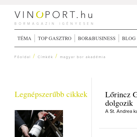
BORMAGAZIN IGÉNYESEN
TÉMA
TOP GASZTRO
BOR&BUSINESS
BLOG
/
/
Főoldal
Címkék
magyar bor akadémia
Legnépszerűbb cikkek
Lőrincz G
dolgozik
A St. Andrea k