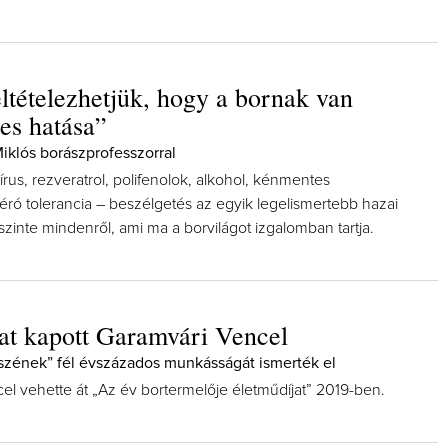
eltételezhetjük, hogy a bornak van
nes hatása”
Miklós borászprofesszorral
rus, rezveratrol, polifenolok, alkohol, kénmentes
éró tolerancia – beszélgetés az egyik legelismertebb hazai
zinte mindenről, ami ma a borvilágot izgalomban tartja.
at kapott Garamvári Vencel
szének” fél évszázados munkásságát ismerték el
el vehette át „Az év bortermelője életműdíjat” 2019-ben.