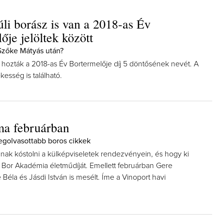
úli borász is van a 2018-as Év
ője jelöltek között
Szőke Mátyás után?
 hozták a 2018-as Év Bortermelője díj 5 döntősének nevét. A
kesség is található.
ma februárban
legolvasottabb boros cikkek
ognak kóstolni a külképviseletek rendezvényein, és hogy ki
 Bor Akadémia életműdíját. Emellett februárban Gere
Béla és Jásdi István is mesélt. Íme a Vinoport havi