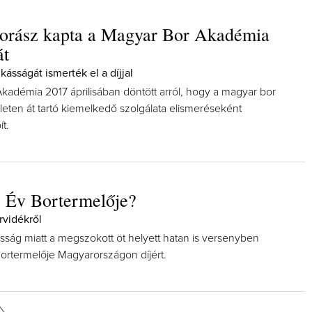
borász kapta a Magyar Bor Akadémia
át
ásságát ismerték el a díjjal
kadémia 2017 áprilisában döntött arról, hogy a magyar bor
eten át tartó kiemelkedő szolgálata elismeréseként
ít.
z Év Bortermelője?
orvidékről
ság miatt a megszokott öt helyett hatan is versenyben
ortermelője Magyarországon díjért.