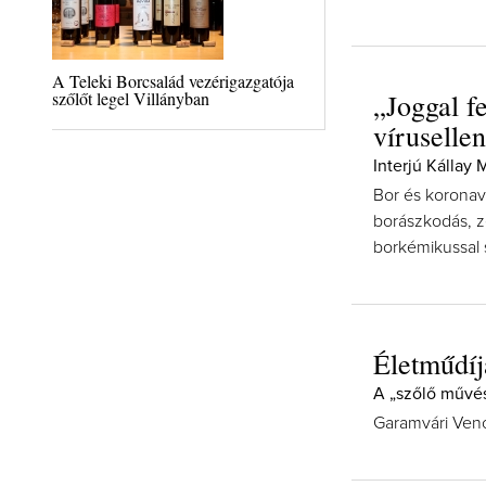
A Teleki Borcsalád vezérigazgatója
szőlőt legel Villányban
„Joggal f
víruselle
Interjú Kállay 
Bor és koronaví
borászkodás, z
borkémikussal s
Életműdíj
A „szőlő művé
Garamvári Venc