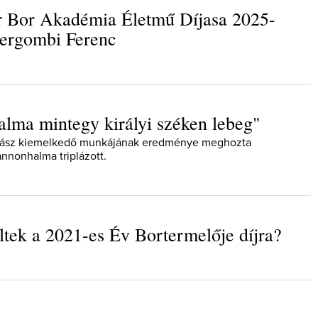
 Bor Akadémia Életmű Díjasa 2025-
tergombi Ferenc
Így lesz valaki egy év alatt végz
lma mintegy királyi széken lebeg"
borász #26 - tényleg a legutols
poszt
borász kiemelkedő munkájának eredménye meghozta
Az extra ráadás fotók mellett a legjo
nnonhalma triplázott.
pillanatokat válogattam össze...
öltek a 2021-es Év Bortermelője díjra?