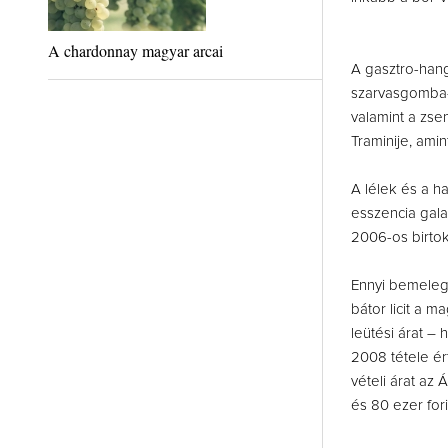
A chardonnay magyar arcai
A gasztro-hang
szarvasgomba-m
valamint a zsen
Traminije, ami
A lélek és a h
esszencia gala
2006-os birto
Ennyi bemelegí
bátor licit a 
leütési árat – 
2008 tétele ér
vételi árat az 
és 80 ezer for