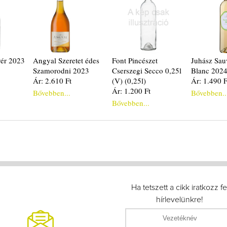
vér 2023
Angyal Szeretet édes
Font Pincészet
Juhász Sau
Szamorodni 2023
Cserszegi Secco 0,25l
Blanc 2024
Ár: 2.610 Ft
(V) (0,25l)
Ár: 1.490 F
Ár: 1.200 Ft
Bővebben...
Bővebben..
Bővebben...
Ha tetszett a cikk iratkozz fe
hírlevelünkre!