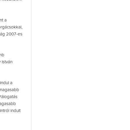
nt a
orgácsokkal,
tság 2007-es
amb
 István
indul a
legmagasabb
 Válogatás
gmagasabb
ntról indult