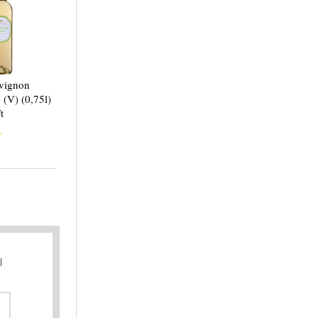
vignon
 (V) (0,75l)
t
.
l