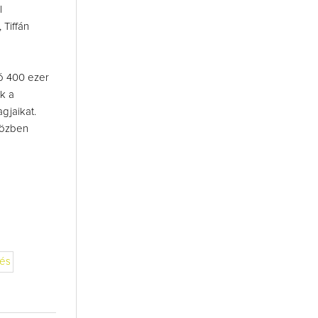
l
Tiffán
ió 400 ezer
ik a
gjaikat.
közben
rés