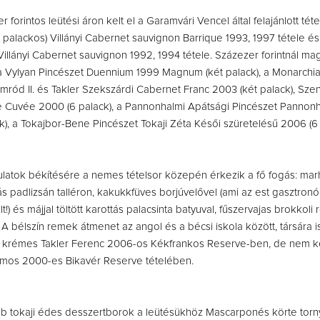
 forintos leütési áron kelt el a Garamvári Vencel által felajánlott tét
t palackos) Villányi Cabernet sauvignon Barrique 1993, 1997 tétele és
 Villányi Cabernet sauvignon 1992, 1994 tétele. Százezer forintnál m
 a Vylyan Pincészet Duennium 1999 Magnum (két palack), a Monarchia
Nimród II. és Takler Szekszárdi Cabernet Franc 2003 (két palack), Sz
e Cuvée 2000 (6 palack), a Pannonhalmi Apátsági Pincészet Pannonha
k), a Tokajbor-Bene Pincészet Tokaji Zéta Késői szüretelésű 2006 (6
dulatok békítésére a nemes tételsor közepén érkezik a fő fogás: mar
 padlizsán talléron, kakukkfüves borjúvelővel (ami az est gasztronó
lt!) és májjal töltött karottás palacsinta batyuval, fűszervajas brokkoli 
 bélszín remek átmenet az angol és a bécsi iskola között, társára is 
lt, krémes Takler Ferenc 2006-os Kékfrankos Reserve-ben, de nem 
mos 2000-es Bikavér Reserve tételében.
 tokaji édes desszertborok a leütésükhöz Mascarponés körte torn