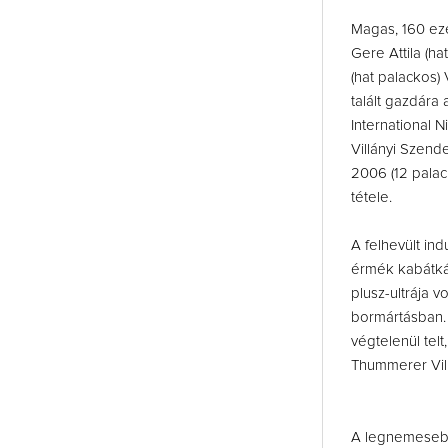
Magas, 160 ezer
Gere Attila (ha
(hat palackos)
talált gazdára
International 
Villányi Szend
2006 (12 palac
tétele.
A felhevült in
érmék kabátkás
plusz-ultrája vo
bormártásban. A
végtelenül te
Thummerer Vil
A legnemesebb