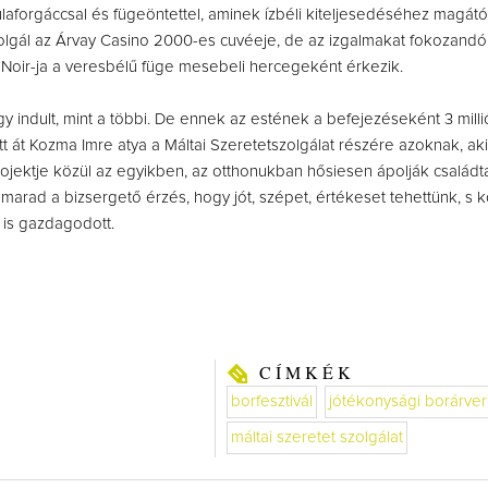
ulaforgáccsal és fügeöntettel, aminek ízbéli kiteljesedéséhez magátó
lgál az Árvay Casino 2000-es cuvéeje, de az izgalmakat fokozandó, 
Noir-ja a veresbélű füge mesebeli hercegeként érkezik.
úgy indult, mint a többi. De ennek az estének a befejezéseként 3 mill
ett át Kozma Imre atya a Máltai Szeretetszolgálat részére azoknak, ak
rojektje közül az egyikben, az otthonukban hősiesen ápolják családta
arad a bizsergető érzés, hogy jót, szépet, értékeset tehettünk, s 
 is gazdagodott.
CÍMKÉK
borfesztivál
jótékonysági borárve
máltai szeretet szolgálat