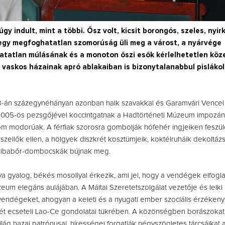
úgy indult, mint a többi. Ősz volt, kicsit borongós, szeles, nyir
 egy megfoghatatlan szomorúság üli meg a várost, a nyárvége
hatatlan múlásának és a monoton őszi esők kérlelhetetlen kö
 vaskos házainak apró ablakaiban is bizonytalanabbul pisláko
-án százegynéhányan azonban halk szavakkal és Garamvári Vencel
 2005-ös pezsgőjével koccintgatnak a Hadtörténeti Múzeum impozán
om modorúak. A férfiak szorosra gombolják hófehér ingjeiken feszül
 szellők ellen, a hölgyek diszkrét kosztümjeik, koktélruháik dekoltáz
 libabőr-dombocskák bújnak meg.
a gyalog, békés mosollyal érkezik, ami jel, hogy a vendégek elfogla
eum elegáns aulájában. A Máltai Szeretetszolgálat vezetője és lelki
 vendégeket, ahogyan a keleti és a nyugati ember szociális érzéken
 ecseteli Lao-Ce gondolatai tükrében. A közönségben borászokat al
ilág hazai patrónusai, hírességei forgatják négyszögletes tárcsáikat