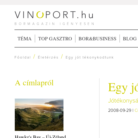
BORMAGAZIN IGÉNYESEN
TÉMA
TOP GASZTRO
BOR&BUSINESS
BLOG
/
/
Főoldal
Életérzés
Egy jót tékonykodtunk
A címlapról
Egy j
Jótékonysá
2008-09-29 |
C
Hawke's Bay – Új-Zéland