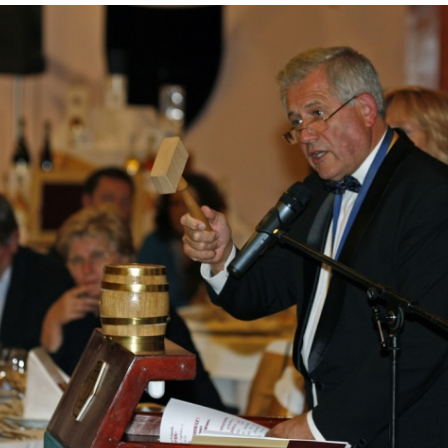
Így lesz valaki egy
borász #26 - tény
pos
Az extra ráadás fotók
pillanatokat válo