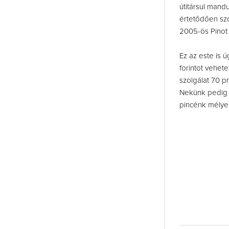
útitársul mand
értetődően szo
2005-ös Pinot 
Ez az este is 
forintot vehet
szolgálat 70 p
Nekünk pedig m
pincénk mélye