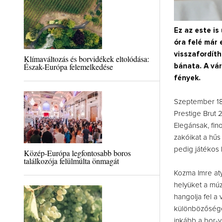
Ez az este is 
óra felé már
visszafordít
Klímaváltozás és borvidékek eltolódása:
Észak-Európa felemelkedése
bánata. A vár
fények.
Szeptember 18
Prestige Brut
Elegánsak, fin
zakóikat a hűs
pedig játékos
Közép-Európa legfontosabb boros
találkozója felülmúlta önmagát
Kozma Imre aty
helyüket a múz
hangolja fel a
különbözőségét
inkább a bor-v