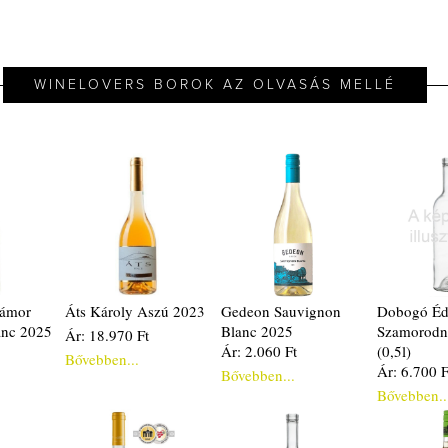
WINELOVERS BOROK AZ OLVASÁS MELLÉ
Mámor
Áts Károly Aszú 2023
Gedeon Sauvignon
Dobogó Éd
anc 2025
Blanc 2025
Szamorodn
Ár: 18.970 Ft
Ár: 2.060 Ft
(0,5l)
Bővebben...
Ár: 6.700 F
Bővebben...
Bővebben..