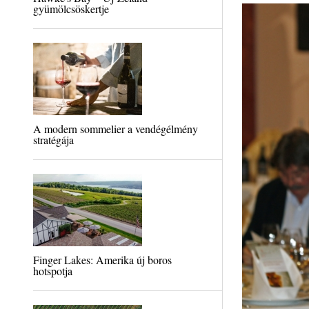
gyümölcsöskertje
A modern sommelier a vendégélmény
stratégája
Finger Lakes: Amerika új boros
hotspotja