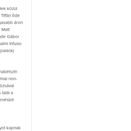
elek közül
 Tiffán Ede
agasabb áron
 Matt
ende Gábor
lmi Infusio
 palack)
habélszín
miai non-
rózsával
talál a
kevésbé
yot kapnak