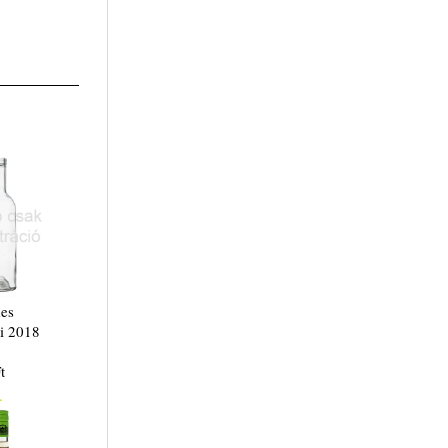
es
i 2018
t
.