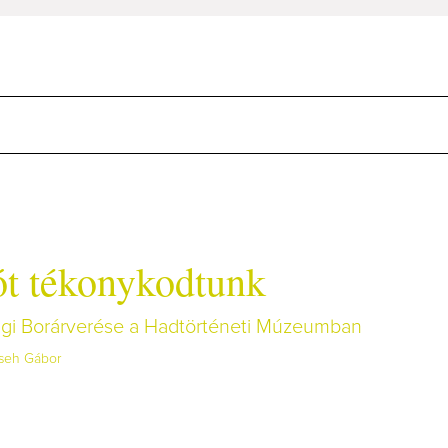
ót tékonykodtunk
gi Borárverése a Hadtörténeti Múzeumban
seh Gábor