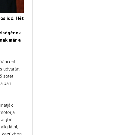
kos idő. Hét
zelségének
lnak már a
 Vincent
s udvarán.
ő sötét
saiban
lhatják
 motorja
ységbéli
ig látni,
 a kezükben.