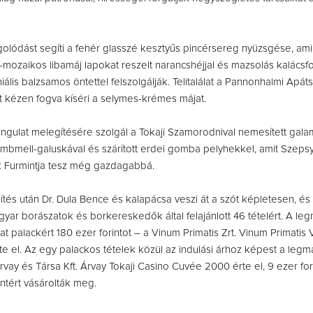
olódást segíti a fehér glasszé kesztyűs pincérsereg nyüzsgése, ami
ozaikos libamáj lapokat reszelt narancshéjjal és mazsolás kalácsf
iális balzsamos öntettel felszolgálják. Telitalálat a Pannonhalmi Apá
nt kézen fogva kíséri a selymes-krémes májat.
angulat melegítésére szolgál a Tokaji Szamorodnival nemesített gal
mbmell-galuskával és szárított erdei gomba pelyhekkel, amit Szepsy
k Furmintja tesz még gazdagabbá.
tés után Dr. Dula Bence és kalapácsa veszi át a szót képletesen, és 
magyar borászatok és borkereskedők által felajánlott 46 tételért. A 
hat palackért 180 ezer forintot – a Vinum Primatis Zrt. Vinum Primatis
te el. Az egy palackos tételek közül az indulási árhoz képest a le
Árvay és Társa Kft. Árvay Tokaji Casino Cuvée 2000 érte el, 9 ezer fori
intért vásárolták meg.