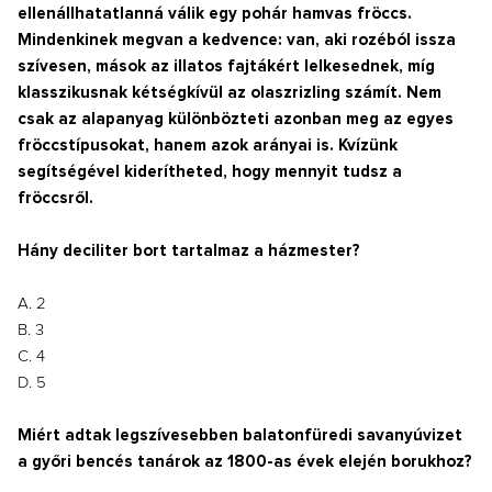
ellenállhatatlanná válik egy pohár hamvas fröccs.
Mindenkinek megvan a kedvence: van, aki rozéból issza
szívesen, mások az illatos fajtákért lelkesednek, míg
klasszikusnak kétségkívül az olaszrizling számít. Nem
csak az alapanyag különbözteti azonban meg az egyes
fröccstípusokat, hanem azok arányai is. Kvízünk
segítségével kiderítheted, hogy mennyit tudsz a
fröccsről.
Hány deciliter bort tartalmaz a házmester?
A. 2
B. 3
C. 4
D. 5
Miért adtak legszívesebben balatonfüredi savanyúvizet
a győri bencés tanárok az 1800-as évek elején borukhoz?