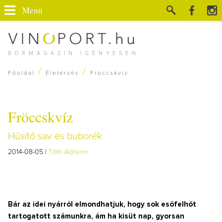
Menü
BORMAGAZIN IGÉNYESEN
/
/
Főoldal
Életérzés
Fröccskvíz
Fröccskvíz
Hűsítő sav és buborék
2014-08-05 |
Tóth Adrienn
Bár az idei nyárról elmondhatjuk, hogy sok esőfelhőt
tartogatott számunkra, ám ha kisüt nap, gyorsan