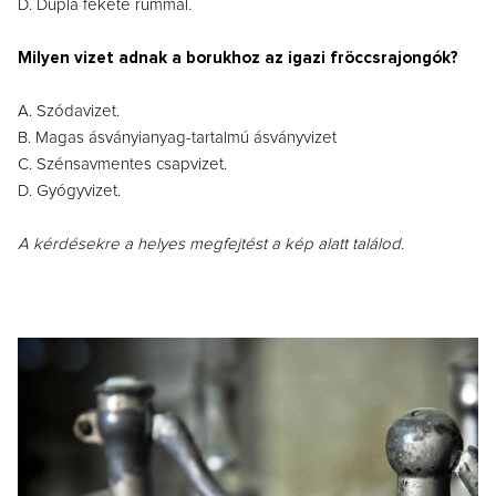
D. Dupla fekete rummal.
Milyen vizet adnak a borukhoz az igazi fröccsrajongók?
A. Szódavizet.
B. Magas ásványianyag-tartalmú ásványvizet
C. Szénsavmentes csapvizet.
D. Gyógyvizet.
A kérdésekre a helyes megfejtést a kép alatt találod.