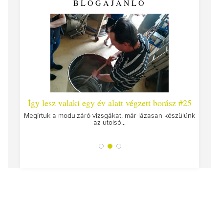
BLOGAJÁNLÓ
 #26 -
Így lesz valaki egy év alatt végzett borász #25
Így l
Megírtuk a modulzáró vizsgákat, már lázasan készülünk
az utolsó...
tokat
A jár