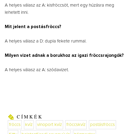
A helyes válasz az A: kisfröccsöt, mert egy húzásra meg
lehetett inni.
Mit jelent a postásfröccs?
A helyes válasz a D: dupla fekete rummal.
Milyen vizet adnak a borukhoz az igazi fröccsrajongók?
A helyes válasz az A: szódavizet.
CÍMKÉK
fröccs
kvíz
vinoport kvíz
fröccskvíz
postásfröccs