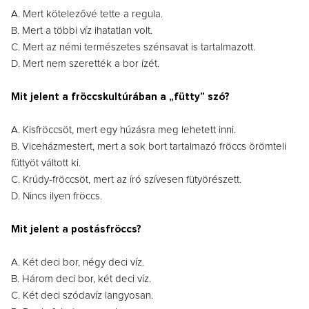
A. Mert kötelezővé tette a regula.
B. Mert a többi víz ihatatlan volt.
C. Mert az némi természetes szénsavat is tartalmazott.
D. Mert nem szerették a bor ízét.
Mit jelent a fröccskultúrában a „fütty” szó?
A. Kisfröccsöt, mert egy húzásra meg lehetett inni.
B. Viceházmestert, mert a sok bort tartalmazó fröccs örömteli
füttyöt váltott ki.
C. Krúdy-fröccsöt, mert az író szívesen fütyörészett.
D. Nincs ilyen fröccs.
Mit jelent a postásfröccs?
A. Két deci bor, négy deci víz.
B. Három deci bor, két deci víz.
C. Két deci szódavíz langyosan.