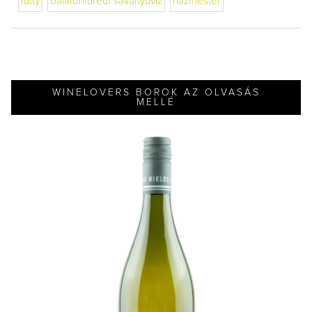
fütty
balatonfüredi savanyúvíz
házmester
WINELOVERS BOROK AZ OLVASÁS
MELLÉ