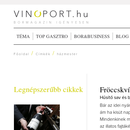
BORMAGAZIN IGÉNYESEN
TÉMA
TOP GASZTRO
BOR&BUSINESS
BLOG
/
/
Főoldal
Címkék
házmester
Legnépszerűbb cikkek
Fröccskví
Hűsítő sav és 
Bár az idei nyá
ám ha kisüt nap
Mindenkinek me
az illatos fajtá