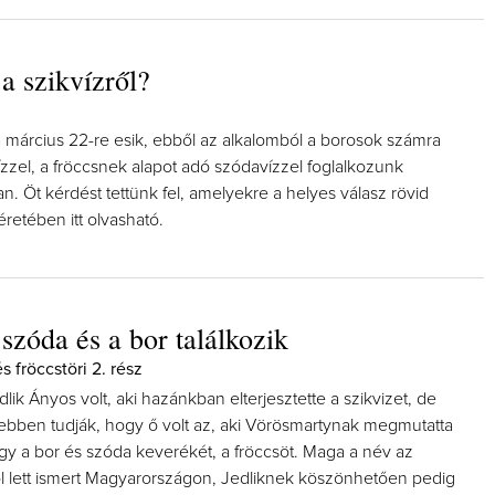
 a szikvízről?
a március 22-re esik, ebből az alkalomból a borosok számra
zzel, a fröccsnek alapot adó szódavízzel foglalkozunk
n. Öt kérdést tettünk fel, amelyekre a helyes válasz rövid
retében itt olvasható.
szóda és a bor találkozik
s fröccstöri 2. rész
lik Ányos volt, aki hazánkban elterjesztette a szikvizet, de
sebben tudják, hogy ő volt az, aki Vörösmartynak megmutatta
agy a bor és szóda keverékét, a fröccsöt. Maga a név az
l lett ismert Magyarországon, Jedliknek köszönhetően pedig