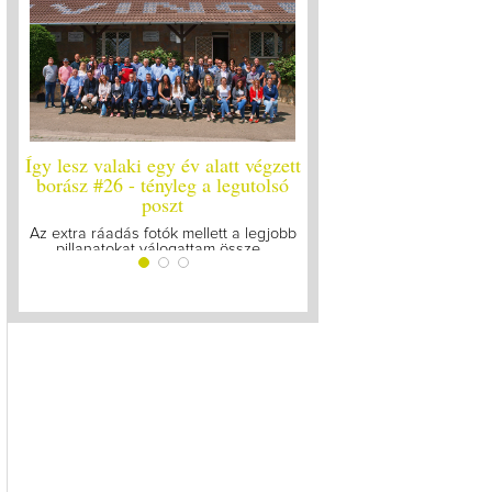
laki egy év alatt végzett
Így lesz valaki egy év alatt végzett
Í
 - tényleg a legutolsó
borász #25
poszt
Megírtuk a modulzáró vizsgákat, már
A
lázasan készülünk az utolsó...
dás fotók mellett a legjobb
kat válogattam össze...