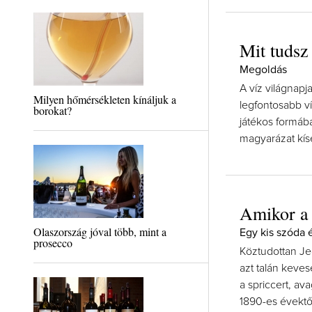
Mit tudsz
Megoldás
A víz világnapj
Milyen hőmérsékleten kínáljuk a
legfontosabb ví
borokat?
játékos formába
magyarázat kísé
Amikor a 
Olaszország jóval több, mint a
Egy kis szóda é
prosecco
Köztudottan Jed
azt talán keve
a spriccert, av
1890-es évektő