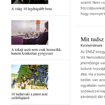
számít. Nem cs
A világ 10 legdrágább bora
fröccstípusokat
hogy mennyit tu
Mit tudsz
Kvízkérdések
A tokaji aszú nem csak luxuscikk,
Az ENSZ közgy
hanem konkrétan gyógyszer
Víz Nemzetközi
jelentősége va
tudunk hozzájá
által. Ha a bor
belőle, van az
egyáltalán nem
szódavízzel kap
10 tudnivaló a pinot noir
kérdésből álló t
szőlőfajtáról