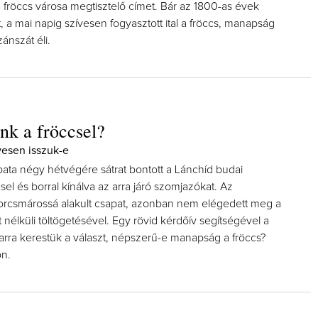
 fröccs városa megtisztelő címet. Bár az 1800-as évek
, a mai napig szívesen fogyasztott ital a fröccs, manapság
ánszát éli.
nk a fröccsel?
vesen isszuk-e
pata négy hétvégére sátrat bontott a Lánchíd budai
csel és borral kínálva az arra járó szomjazókat. Az
orcsmárossá alakult csapat, azonban nem elégedett meg a
nélküli töltögetésével. Egy rövid kérdőív segítségével a
 arra kerestük a választ, népszerű-e manapság a fröccs?
on.