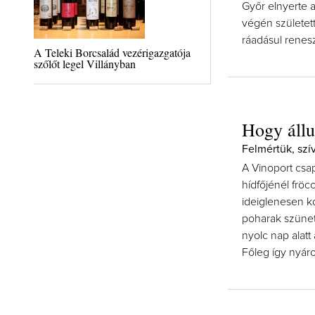
Győr elnyerte a
végén született
ráadásul renesz
A Teleki Borcsalád vezérigazgatója
szőlőt legel Villányban
Hogy állu
Felmértük, szí
A Vinoport csa
hídfőjénél fröc
ideiglenesen k
poharak szünet 
nyolc nap alatt
Főleg így nyár