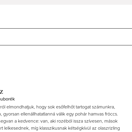
z
buborék
rról elmondhatjuk, hogy sok esőfelhőt tartogat számunkra,
, gyorsan ellenállhatatlanná válik egy pohár hamvas fröccs.
gvan a kedvence: van, aki rozéból issza szívesen, mások
kért lelkesednek, míg klasszikusnak kétségkívül az olaszrizling