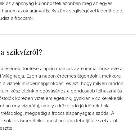
ak az alapanyag különbözteti azonban meg az egyes
, hanem azok arányai is. Kvízünk segítségével kiderítheted,
dsz a fröccsről.
Így lesz va
 a szikvízről?
borász #26
Az extra ráa
űlésének döntése alapján március 22-e immár húsz éve a
pillanato
 Világnapja. Ezen a napon érdemes átgondolni, mekkora
n a víznek mindennapjainkban, és azt, hogy milyen módon
rulni készleteink megóvásához a gondosabb felhasználás
kóstolók körében vizet emlegetünk, gyakran vicc kerekedik
onban egy vízműfaj, amely a közeledő jó időnek hála
 tréfadolog, mégpedig a fröccs alapanyaga: a szóda. A
csolatos ismereteiket most próbára tehetjük ezzel az öt
eszttel.