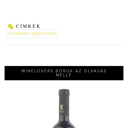
CÍMKÉK
molekuláris gasztronómia
WINELOVERS BOROK AZ OLVASÁS
MELLÉ