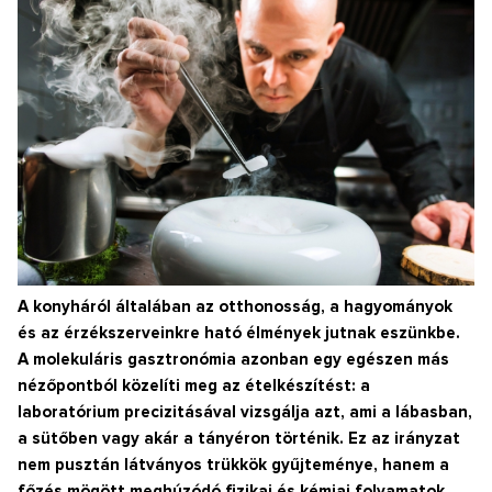
A konyháról általában az otthonosság, a hagyományok
és az érzékszerveinkre ható élmények jutnak eszünkbe.
A molekuláris gasztronómia azonban egy egészen más
nézőpontból közelíti meg az ételkészítést: a
laboratórium precizitásával vizsgálja azt, ami a lábasban,
a sütőben vagy akár a tányéron történik. Ez az irányzat
nem pusztán látványos trükkök gyűjteménye, hanem a
főzés mögött meghúzódó fizikai és kémiai folyamatok