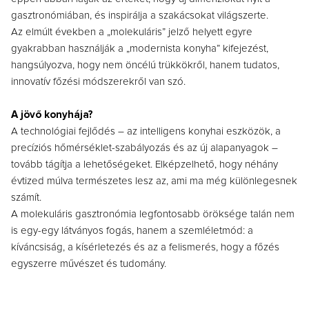
gasztronómiában, és inspirálja a szakácsokat világszerte.
Az elmúlt években a „molekuláris” jelző helyett egyre
gyakrabban használják a „modernista konyha” kifejezést,
hangsúlyozva, hogy nem öncélú trükkökről, hanem tudatos,
innovatív főzési módszerekről van szó.
A jövő konyhája?
A technológiai fejlődés – az intelligens konyhai eszközök, a
precíziós hőmérséklet-szabályozás és az új alapanyagok –
tovább tágítja a lehetőségeket. Elképzelhető, hogy néhány
évtized múlva természetes lesz az, ami ma még különlegesnek
számít.
A molekuláris gasztronómia legfontosabb öröksége talán nem
is egy-egy látványos fogás, hanem a szemléletmód: a
kíváncsiság, a kísérletezés és az a felismerés, hogy a főzés
egyszerre művészet és tudomány.