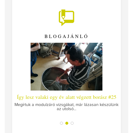
BLOGAJÁNLÓ
 #26 -
Így lesz valaki egy év alatt végzett borász #25
Így l
Megírtuk a modulzáró vizsgákat, már lázasan készülünk
az utolsó...
tokat
A jár