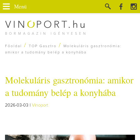
Menü
BORMAGAZIN IGÉNYESEN
/
/
Főoldal
TOP Gasztro
Molekuláris gasztronómia:
amikor a tudomány belép a konyhába
Molekuláris gasztronómia: amikor
a tudomány belép a konyhába
2026-03-03 |
Vinoport