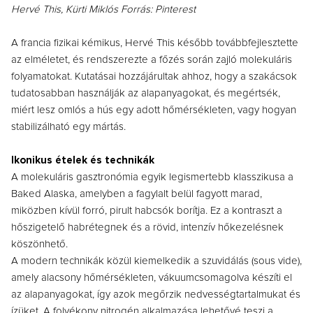
Hervé This, Kürti Miklós Forrás: Pinterest
A francia fizikai kémikus, Hervé This később továbbfejlesztette
az elméletet, és rendszerezte a főzés során zajló molekuláris
folyamatokat. Kutatásai hozzájárultak ahhoz, hogy a szakácsok
tudatosabban használják az alapanyagokat, és megértsék,
miért lesz omlós a hús egy adott hőmérsékleten, vagy hogyan
stabilizálható egy mártás.
Ikonikus ételek és technikák
A molekuláris gasztronómia egyik legismertebb klasszikusa a
Baked Alaska, amelyben a fagylalt belül fagyott marad,
miközben kívül forró, pirult habcsók borítja. Ez a kontraszt a
hőszigetelő habrétegnek és a rövid, intenzív hőkezelésnek
köszönhető.
A modern technikák közül kiemelkedik a szuvidálás (sous vide),
amely alacsony hőmérsékleten, vákuumcsomagolva készíti el
az alapanyagokat, így azok megőrzik nedvességtartalmukat és
ízüket. A folyékony nitrogén alkalmazása lehetővé teszi a