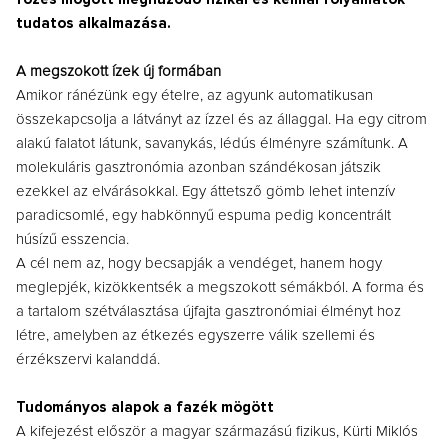
tudatos alkalmazása.
A megszokott ízek új formában
Amikor ránézünk egy ételre, az agyunk automatikusan
összekapcsolja a látványt az ízzel és az állaggal. Ha egy citrom
alakú falatot látunk, savanykás, lédús élményre számítunk. A
molekuláris gasztronómia azonban szándékosan játszik
ezekkel az elvárásokkal. Egy áttetsző gömb lehet intenzív
paradicsomlé, egy habkönnyű espuma pedig koncentrált
húsízű esszencia.
A cél nem az, hogy becsapják a vendéget, hanem hogy
meglepjék, kizökkentsék a megszokott sémákból. A forma és
a tartalom szétválasztása újfajta gasztronómiai élményt hoz
létre, amelyben az étkezés egyszerre válik szellemi és
érzékszervi kalanddá.
Tudományos alapok a fazék mögött
A kifejezést először a magyar származású fizikus, Kürti Miklós