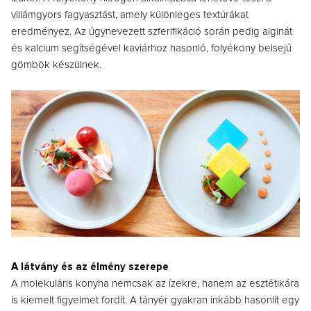
villámgyors fagyasztást, amely különleges textúrákat
eredményez. Az úgynevezett szferifikáció során pedig alginát
és kalcium segítségével kaviárhoz hasonló, folyékony belsejű
gömbök készülnek.
A látvány és az élmény szerepe
A molekuláris konyha nemcsak az ízekre, hanem az esztétikára
is kiemelt figyelmet fordít. A tányér gyakran inkább hasonlít egy