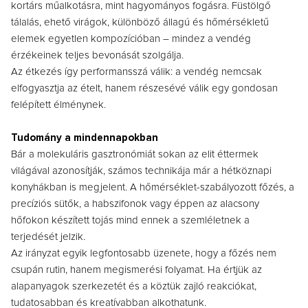
kortárs műalkotásra, mint hagyományos fogásra. Füstölgő
tálalás, ehető virágok, különböző állagú és hőmérsékletű
elemek egyetlen kompozícióban – mindez a vendég
érzékeinek teljes bevonását szolgálja.
Az étkezés így performansszá válik: a vendég nemcsak
elfogyasztja az ételt, hanem részesévé válik egy gondosan
felépített élménynek.
Tudomány a mindennapokban
Bár a molekuláris gasztronómiát sokan az elit éttermek
világával azonosítják, számos technikája már a hétköznapi
konyhákban is megjelent. A hőmérséklet-szabályozott főzés, a
precíziós sütők, a habszifonok vagy éppen az alacsony
hőfokon készített tojás mind ennek a szemléletnek a
terjedését jelzik.
Az irányzat egyik legfontosabb üzenete, hogy a főzés nem
csupán rutin, hanem megismerési folyamat. Ha értjük az
alapanyagok szerkezetét és a köztük zajló reakciókat,
tudatosabban és kreatívabban alkothatunk.