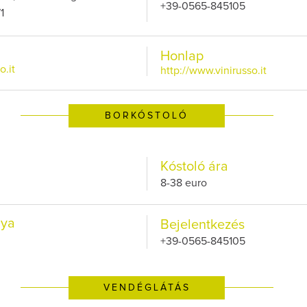
+39-0565-845105
1
Honlap
o.it
http://www.vinirusso.it
BORKÓSTOLÓ
Kóstoló ára
8-38 euro
lya
Bejelentkezés
+39-0565-845105
VENDÉGLÁTÁS