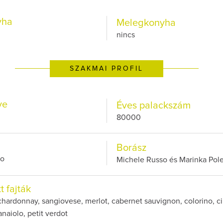
yha
Melegkonyha
nincs
SZAKMAI PROFIL
ve
Éves palackszám
80000
Borász
so
Michele Russo és Marinka Pol
t fajták
hardonnay, sangiovese, merlot, cabernet sauvignon, colorino, cil
naiolo, petit verdot