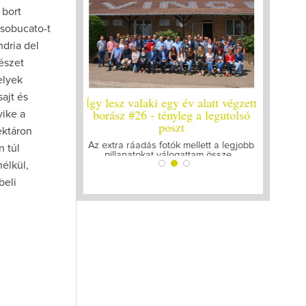
 bort
ssobucato-t
ndria del
észet
elyek
sajt és
gy év alatt végzett
Így lesz valaki egy év alatt végzett
Így les
nyleg a legutolsó
borász #25
b
yike a
szt
ektáron
Megírtuk a modulzáró vizsgákat, már
A járvá
lázasan készülünk az utolsó...
gy
ók mellett a legjobb
n túl
logattam össze...
élkül,
beli