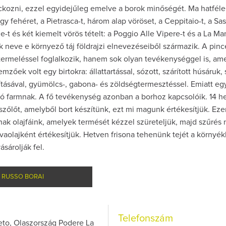
ckozni, ezzel egyidejűleg emelve a borok minőségét. Ma hatféle
gy fehéret, a Pietrasca-t, három alap vöröset, a Ceppitaio-t, a Sa
e-t és két kiemelt vörös tételt: a Poggio Alle Vipere-t és a La Ma
ok neve e környező táj földrajzi elnevezéseiből származik. A pinc
ermeléssel foglalkozik, hanem sok olyan tevékenységgel is, am
mzőek volt egy birtokra: állattartással, sózott, szárított húsáruk, 
Így lesz valaki e
borász #26 - té
ításával, gyümölcs-, gabona- és zöldségtermesztéssel. Emiatt eg
po
tó farmnak. A fő tevékenység azonban a borhoz kapcsolóik. 14 h
Az extra ráadás fot
zőlőt, amelyből bort készítünk, ezt mi magunk értékesítjük. Eze
pillanatokat vá
k olajfáink, amelyek termését kézzel szüreteljük, majd szűrés n
ívaolajként értékesítjük. Hetven frisona tehenünk tejét a környék
ásárolják fel.
RUSSO BORAI
Telefonszám
to, Olaszország Podere La