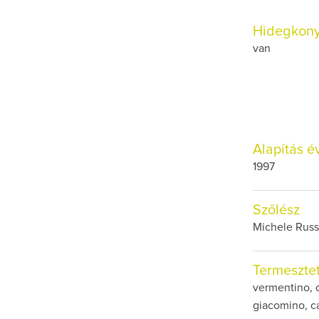
Hidegkon
van
Alapítás é
1997
Szőlész
Michele Rus
Termesztet
vermentino, c
giacomino, ca