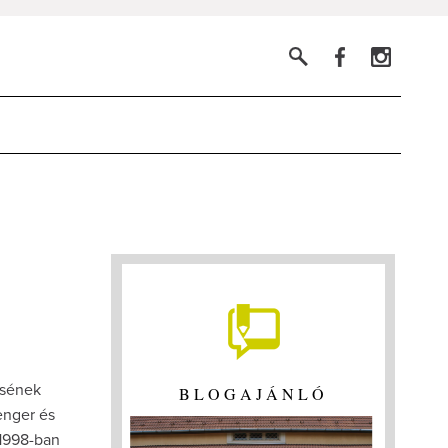
ésének
BLOGAJÁNLÓ
enger és
 1998-ban