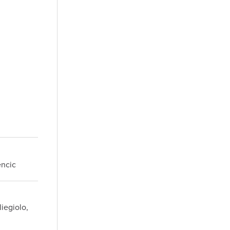
encic
iegiolo,