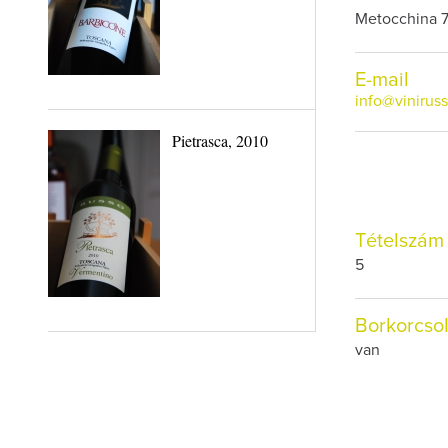
Metocchina 7
E-mail
info@viniruss
Pietrasca, 2010
Tételszám
5
Borkorcso
van