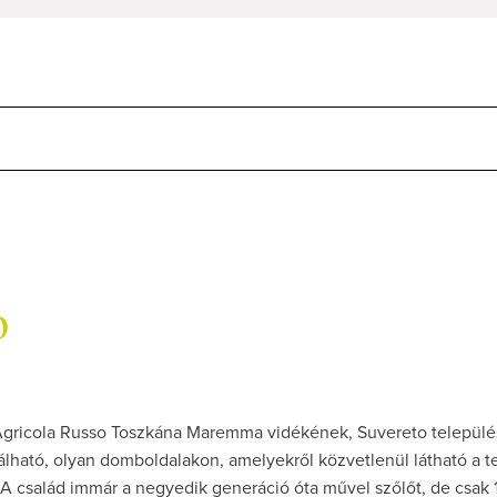
o
gricola Russo Toszkána Maremma vidékének, Suvereto települ
álható, olyan domboldalakon, amelyekről közvetlenül látható a t
 A család immár a negyedik generáció óta művel szőlőt, de csak