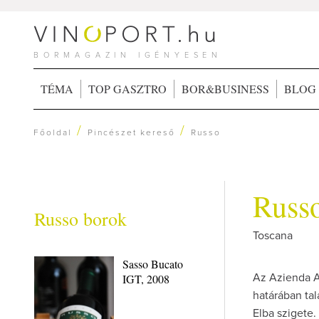
BORMAGAZIN IGÉNYESEN
TÉMA
TOP GASZTRO
BOR&BUSINESS
BLOG
/
/
Főoldal
Pincészet kereső
Russo
Russ
Russo borok
Toscana
Sasso Bucato
IGT, 2008
Az Azienda A
határában tal
Elba szigete.