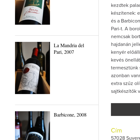
kezdtek pala
készítenek: e
és a Barbicon
Pari-t. A bor
nemcsak bort
La Mandria del
hajdanán jelle
Pari, 2007
kenyér előáll
kevés önellá
termesztünk s
azonban vanna
extra szűz ol
sajtkészítők v
Barbicone, 2008
Cím
57028 Suvere