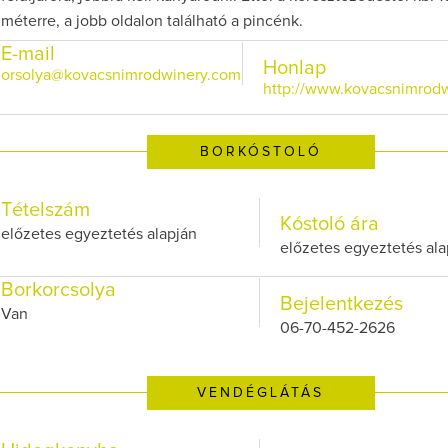
méterre, a jobb oldalon található a pincénk.
E-mail
Honlap
orsolya@kovacsnimrodwinery.com
http://www.kovacsnimrod
BORKÓSTOLÓ
Tételszám
Kóstoló ára
előzetes egyeztetés alapján
előzetes egyeztetés ala
Borkorcsolya
Bejelentkezés
Van
06-70-452-2626
VENDÉGLÁTÁS