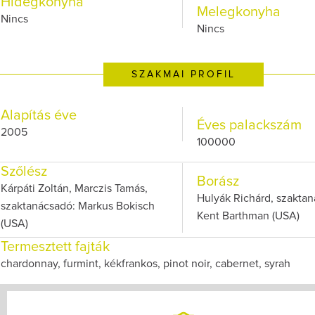
Hidegkonyha
Melegkonyha
Nincs
Nincs
SZAKMAI PROFIL
Alapítás éve
Éves palackszám
2005
100000
Szőlész
Borász
Kárpáti Zoltán, Marczis Tamás,
Hulyák Richárd, szaktan
szaktanácsadó: Markus Bokisch
Kent Barthman (USA)
(USA)
Termesztett fajták
chardonnay, furmint, kékfrankos, pinot noir, cabernet, syrah