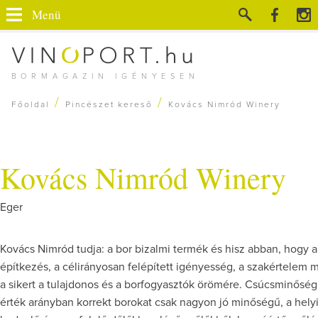
Menü
BORMAGAZIN IGÉNYESEN
/
/
Főoldal
Pincészet kereső
Kovács Nimród Winery
Kovács Nimród Winery
Eger
Kovács Nimród tudja: a bor bizalmi termék és hisz abban, hogy a
építkezés, a célirányosan felépített igényesség, a szakértelem
a sikert a tulajdonos és a borfogyasztók örömére. Csúcsminőségű
érték arányban korrekt borokat csak nagyon jó minőségű, a helyi 