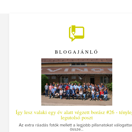
BLOGAJÁNLÓ
 lesz valaki egy év alatt végzett borász #26 - tényleg a
legutolsó poszt
Meg
z extra ráadás fotók mellett a legjobb pillanatokat válogattam
össze...