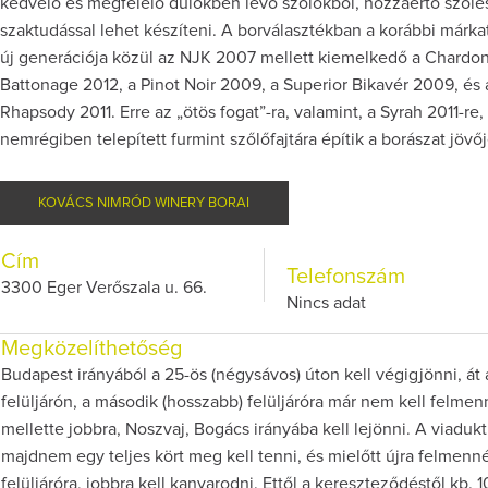
kedvelő és megfelelő dűlőkben lévő szőlőkből, hozzáértő szőlé
szaktudással lehet készíteni. A borválasztékban a korábbi márk
új generációja közül az NJK 2007 mellett kiemelkedő a Chardo
Battonage 2012, a Pinot Noir 2009, a Superior Bikavér 2009, és 
Rhapsody 2011. Erre az „ötös fogat”-ra, valamint, a Syrah 2011-re,
nemrégiben telepített furmint szőlőfajtára építik a borászat jövőj
KOVÁCS NIMRÓD WINERY BORAI
Cím
Telefonszám
3300 Eger Verőszala u. 66.
Nincs adat
Megközelíthetőség
Budapest irányából a 25-ös (négysávos) úton kell végigjönni, át
felüljárón, a második (hosszabb) felüljáróra már nem kell felme
mellette jobbra, Noszvaj, Bogács irányába kell lejönni. A viadukt 
majdnem egy teljes kört meg kell tenni, és mielőtt újra felmenn
felüljáróra, jobbra kell kanyarodni. Ettől a kereszteződéstől kb. 