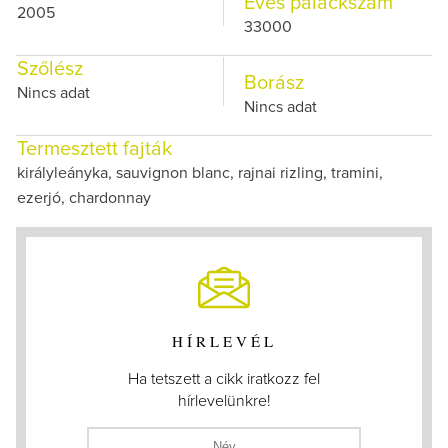
Éves palackszám
2005
33000
Szőlész
Borász
Nincs adat
Nincs adat
Termesztett fajták
királyleányka, sauvignon blanc, rajnai rizling, tramini,
ezerjó, chardonnay
HÍRLEVÉL
Ha tetszett a cikk iratkozz fel
hírlevelünkre!