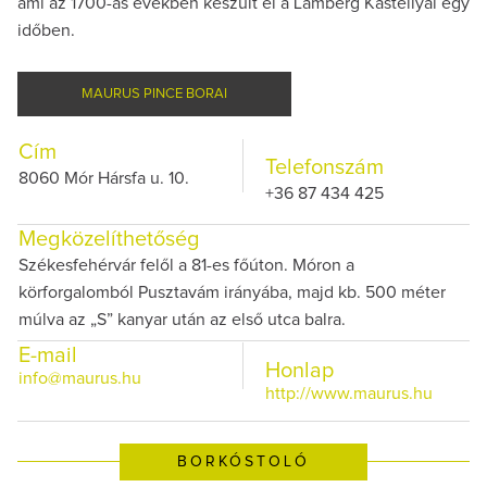
ami az 1700-as években készült el a Lamberg Kastéllyal egy
időben.
MAURUS PINCE BORAI
Cím
Telefonszám
8060 Mór Hársfa u. 10.
+36 87 434 425
Megközelíthetőség
Székesfehérvár felől a 81-es főúton. Móron a
körforgalomból Pusztavám irányába, majd kb. 500 méter
múlva az „S” kanyar után az első utca balra.
E-mail
Honlap
info@maurus.hu
http://www.maurus.hu
BORKÓSTOLÓ