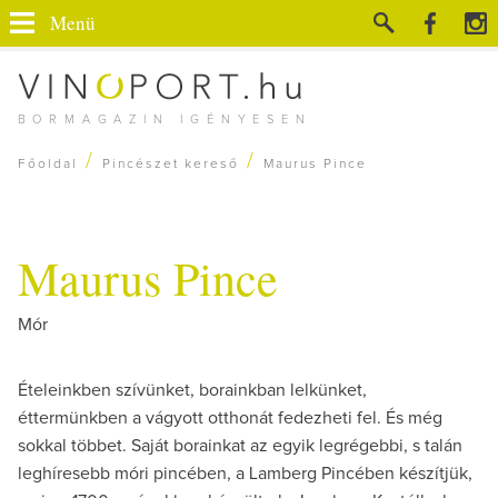
Menü
BORMAGAZIN IGÉNYESEN
/
/
Főoldal
Pincészet kereső
Maurus Pince
Maurus Pince
Mór
Ételeinkben szívünket, borainkban lelkünket,
éttermünkben a vágyott otthonát fedezheti fel. És még
sokkal többet. Saját borainkat az egyik legrégebbi, s talán
leghíresebb móri pincében, a Lamberg Pincében készítjük,