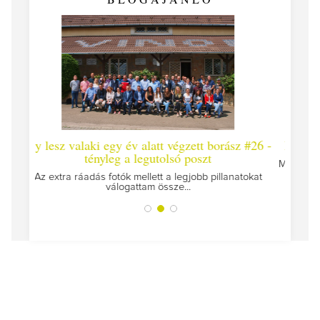
év alatt végzett borász #26 -
Így lesz valaki egy év alatt vég
a legutolsó poszt
Megírtuk a modulzáró vizsgákat, már 
az utolsó...
 mellett a legjobb pillanatokat
attam össze...