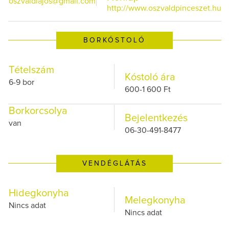
oszvaldlajos@gmail.com
http://www.oszvaldpinceszet.hu
BORKÓSTOLÓ
Tételszám
Kóstoló ára
6-9 bor
600-1 600 Ft
Borkorcsolya
Bejelentkezés
van
06-30-491-8477
VENDÉGLÁTÁS
Hidegkonyha
Melegkonyha
Nincs adat
Nincs adat