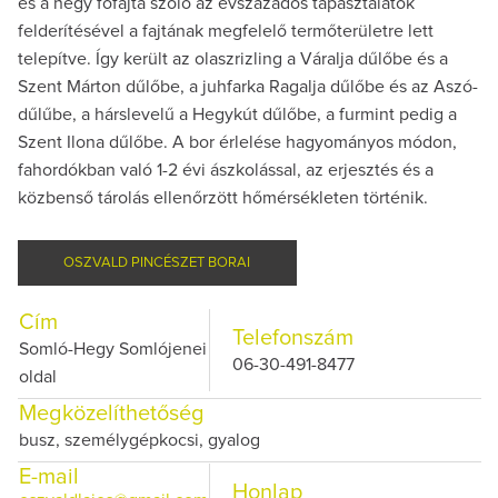
és a négy főfajta szőlő az évszázados tapasztalatok
felderítésével a fajtának megfelelő termőterületre lett
telepítve. Így került az olaszrizling a Váralja dűlőbe és a
Szent Márton dűlőbe, a juhfarka Ragalja dűlőbe és az Aszó-
dűlűbe, a hárslevelű a Hegykút dűlőbe, a furmint pedig a
Szent Ilona dűlőbe. A bor érlelése hagyományos módon,
fahordókban való 1-2 évi ászkolással, az erjesztés és a
közbenső tárolás ellenőrzött hőmérsékleten történik.
OSZVALD PINCÉSZET BORAI
Cím
Telefonszám
Somló-Hegy Somlójenei
06-30-491-8477
oldal
Megközelíthetőség
busz, személygépkocsi, gyalog
E-mail
Honlap