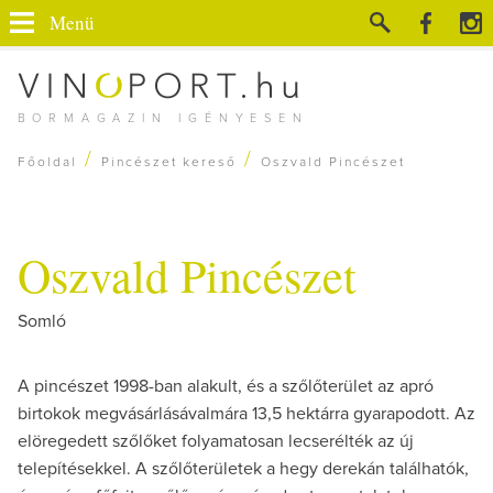
Menü
BORMAGAZIN IGÉNYESEN
/
/
Főoldal
Pincészet kereső
Oszvald Pincészet
Oszvald Pincészet
Somló
A pincészet 1998-ban alakult, és a szőlőterület az apró
birtokok megvásárlásávalmára 13,5 hektárra gyarapodott. Az
elöregedett szőlőket folyamatosan lecserélték az új
telepítésekkel. A szőlőterületek a hegy derekán találhatók,