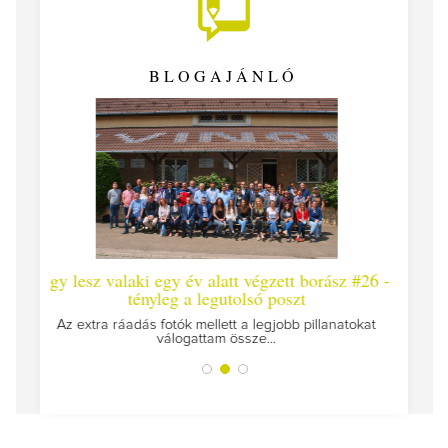
BLOGAJÁNLÓ
ki egy év alatt végzett borász #26 -
Így lesz valaki egy év al
ényleg a legutolsó poszt
Megírtuk a modulzáró vizsgák
az utols
ás fotók mellett a legjobb pillanatokat
válogattam össze...