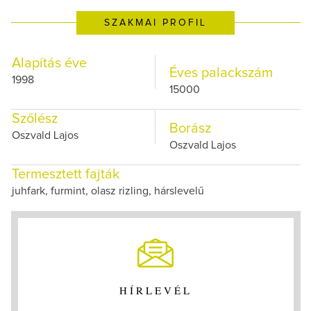
SZAKMAI PROFIL
Alapítás éve
Éves palackszám
1998
15000
Szőlész
Borász
Oszvald Lajos
Oszvald Lajos
Termesztett fajták
juhfark, furmint, olasz rizling, hárslevelű
HÍRLEVÉL