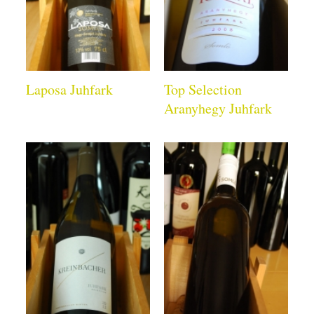
Laposa Juhfark
Top Selection
Aranyhegy Juhfark