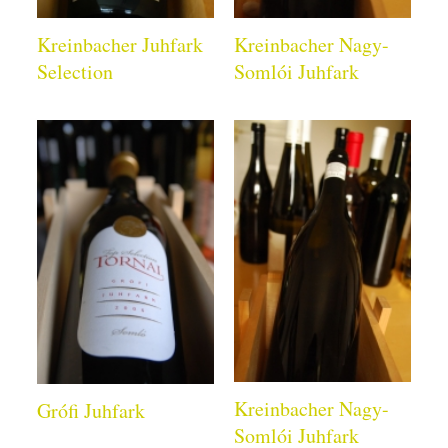
Kreinbacher Juhfark
Kreinbacher Nagy-
Selection
Somlói Juhfark
Kreinbacher Nagy-
Grófi Juhfark
Somlói Juhfark