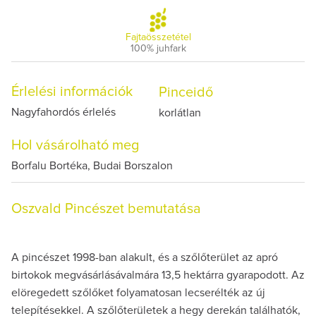
Fajtaösszetétel
100% juhfark
Érlelési információk
Pinceidő
Nagyfahordós érlelés
korlátlan
Hol vásárolható meg
Borfalu Bortéka, Budai Borszalon
Oszvald Pincészet bemutatása
A pincészet 1998-ban alakult, és a szőlőterület az apró
birtokok megvásárlásávalmára 13,5 hektárra gyarapodott. Az
elöregedett szőlőket folyamatosan lecserélték az új
telepítésekkel. A szőlőterületek a hegy derekán találhatók,