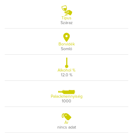
Típus
Száraz
Borvidék
Somló
Alkohol %
12.0 %
Palackmennyiség
1000
Ár
nincs adat