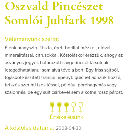
Oszvald Pincészet
Somlói Juhfark 1998
Véleményünk szerint
Élénk aranyszín. Tiszta, érett borillat mézzel, dióval,
mineralitással, citrusokkal. Kóstoláskor érezzük, ahogy az
ásványos jegyek határozott savgerinccel társulnak,
letagadhatatlanul somlaivá téve a bort. Egy friss sajtból,
tojásból készített francia lepényt: quichet adnánk hozzá,
tetszés szerinti ízesítéssel, például póréhagymás vagy
szalonnás, de egy sült csirkével sem alkotna rossz párost.
Értékelésünk
A kóstolás dátuma:
2008-04-30