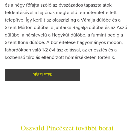
és a négy főfajta szőlő az évszázados tapasztalatok
felderítésével a fajtának megfelelő termőterületre lett
telepítve. Így került az olaszrizling a Váralja dűlőbe és a
Szent Márton dűlőbe, a juhfarka Ragalja dűlőbe és az Aszó-
dűlűbe, a hárslevelű a Hegykút dűlőbe, a furmint pedig a
Szent Ilona dűlőbe. A bor érlelése hagyományos módon,
fahordókban való 1-2 évi ászkolással, az erjesztés és a
közbenső tárolás ellenőrzött hőmérsékleten történik.
RÉSZLETEK
Oszvald Pincészet további borai