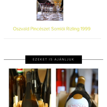
Oszvald Pincészet Somlói Rizling 1999
EZEKET IS AJÁNLJUK