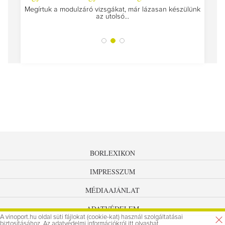
Megírtuk a modulzáró vizsgákat, már lázasan készülünk
az utolsó...
tokat
A jár
BORLEXIKON
IMPRESSZUM
MÉDIAAJÁNLAT
ADATVÉDELEM
A vinoport.hu oldal süti fájlokat (cookie-kat) használ szolgáltatásai
biztosításához. Az
adatvédelmi információkról
itt olvashat.