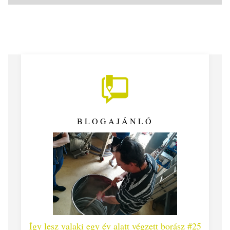
BLOGAJÁNLÓ
 #26 -
Így lesz valaki egy év alatt végzett borász #25
Így l