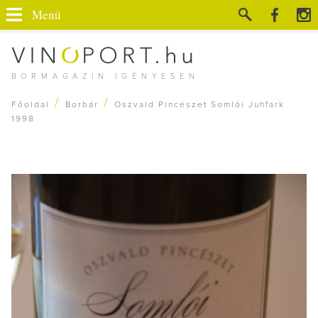
Menü
BORMAGAZIN IGÉNYESEN
/
/
Főoldal
Borbár
Oszvald Pincészet Somlói Juhfark
1998