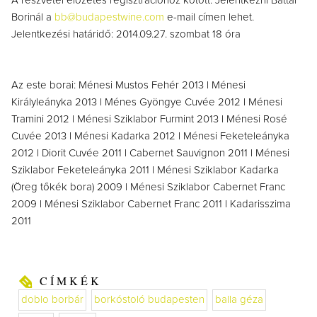
A részvétel előzetes regisztrációhoz kötött. Jelentkezni Battai
Borinál a
bb@budapestwine.com
e-mail címen lehet.
Jelentkezési határidő: 2014.09.27. szombat 18 óra
Az este borai: Ménesi Mustos Fehér 2013 l Ménesi
Királyleányka 2013 l Ménes Gyöngye Cuvée 2012 l Ménesi
Tramini 2012 l Ménesi Sziklabor Furmint 2013 l Ménesi Rosé
Cuvée 2013 l Ménesi Kadarka 2012 l Ménesi Feketeleányka
2012 l Diorit Cuvée 2011 l Cabernet Sauvignon 2011 l Ménesi
Sziklabor Feketeleányka 2011 l Ménesi Sziklabor Kadarka
(Öreg tőkék bora) 2009 l Ménesi Sziklabor Cabernet Franc
2009 l Ménesi Sziklabor Cabernet Franc 2011 l Kadarisszima
2011
CÍMKÉK
doblo borbár
borkóstoló budapesten
balla géza