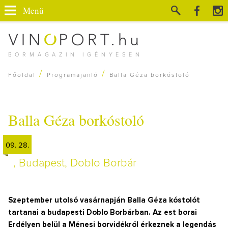
Menü
BORMAGAZIN IGÉNYESEN
/
/
Főoldal
Programajanló
Balla Géza borkóstoló
Balla Géza borkóstoló
09. 28.
, Budapest, Doblo Borbár
Szeptember utolsó vasárnapján Balla Géza kóstolót
tartanai a budapesti Doblo Borbárban. Az est borai
Erdélyen belül a Ménesi borvidékről érkeznek a legendás