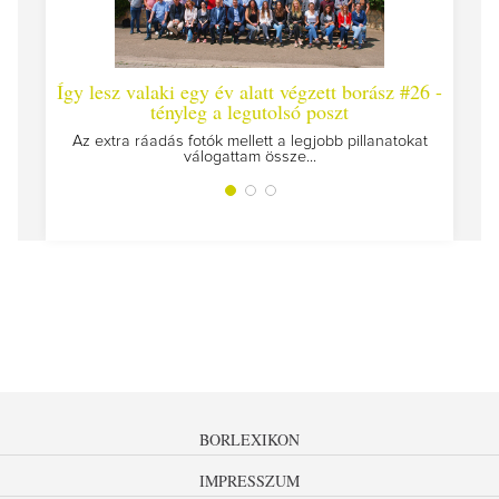
Így lesz valaki egy év alatt végzett borász #26 -
Így lesz va
tényleg a legutolsó poszt
Megírtuk a mo
Az extra ráadás fotók mellett a legjobb pillanatokat
válogattam össze...
BORLEXIKON
IMPRESSZUM