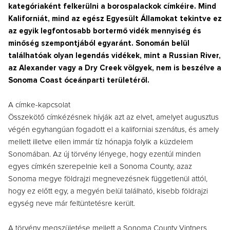
kategóriaként felkerülni a borospalackok címkéire. Mind
Kaliforniát, mind az egész Egyesült Államokat tekintve ez
az egyik legfontosabb bortermő vidék mennyiség és
minőség szempontjából egyaránt. Sonomán belül
találhatóak olyan legendás vidékek, mint a Russian River,
az Alexander vagy a Dry Creek völgyek, nem is beszélve a
Sonoma Coast óceánparti területéről.
A címke-kapcsolat
Összekötő címkézésnek hívják azt az elvet, amelyet augusztus
végén egyhangúan fogadott el a kaliforniai szenátus, és amely
mellett illetve ellen immár tíz hónapja folyik a küzdelem
Sonomában. Az új törvény lényege, hogy ezentúl minden
egyes címkén szerepelnie kell a Sonoma County, azaz
Sonoma megye földrajzi megnevezésnek függetlenül attól,
hogy ez előtt egy, a megyén belül található, kisebb földrajzi
egység neve már feltüntetésre került.
A törvény megszületése mellett a Sonoma County Vintners