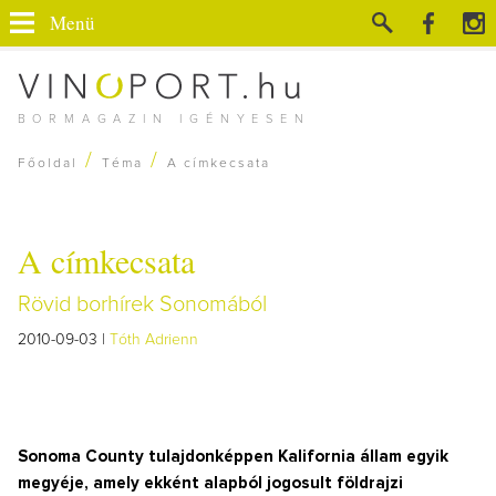
Menü
BORMAGAZIN IGÉNYESEN
/
/
Főoldal
Téma
A címkecsata
A címkecsata
Rövid borhírek Sonomából
2010-09-03 |
Tóth Adrienn
Sonoma County tulajdonképpen Kalifornia állam egyik
megyéje, amely ekként alapból jogosult földrajzi