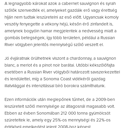
A legnagyobb károkat azok a cabernet sauvignon és syrah
szőlők szenvedték el, amelyeket gazdáik erő vagy érettség
híján nem tudtak leszüretelni az eső előtt. Ugyancsak komoly
veszély fenyegette a vékony héjú, későn érő zinfandelt is,
amelynek bogyóin hamar megjelentek a nedvesség miatt a
gombás betegségek, így több területen, például a Russian
River völgyben jelentős mennyiségű szőlő veszett el.
Jó évjáratnak örülhetnek viszont a chardonnay, a sauvignon
blanc, a merlot és a pinot noir barátai. Utóbbi kékszőlőfajta
esetében a Russian River völgyből határozott savszerkezettel
és lendülettel, míg a Sonoma Coast vidékéről gazdag
illatvilággal és intenzitással bíró borokra számíthatunk.
Ezen információk után meglepőnek tűnhet, de a 2009-ben
leszüretelt szőlő mennyisége az átlagosnál magasabb volt.
Ebben az évben Sonomában 212 000 tonna gyümölcsöt
szüreteltek le, amely egy 25%-os mennyiségi és 22%-os
értékbeli emelkedést jelent 2008-hoz képest.