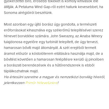
gyökérzettel bíró, erősebb tőkéket is komoly kihívások elé
állítják. A Petaluma Wind Gap-ről ezért hallunk kevesebbet, ha
Sonoma alrégióiról beszélünk.
Most azonban egy újító borász úgy gondolta, a természeti
erőforrásokat kihasználva egy szélerőmű telepítésével szerez
hírnevet borvidéke számára. John Sweazey, az Anaba Winery
tulajdonosa egyelőre egy turbinát telepített, de úgy tervezi,
hamarosan bővíti majd állományát. A szél erejéből termelt
áramot először a kóstolóterem ellátására használja majd, de a
bővítést követően a hamarosan felépítésre kerülő új pincében
a borászati berendezések és a hűtőrendszerek is ebből
táplálkozhatnak majd.
Ha értesülni szeretne a magyar és nemzetközi borvilág híreiről,
jelentkezzen
Primőr hírlevelünkre
!