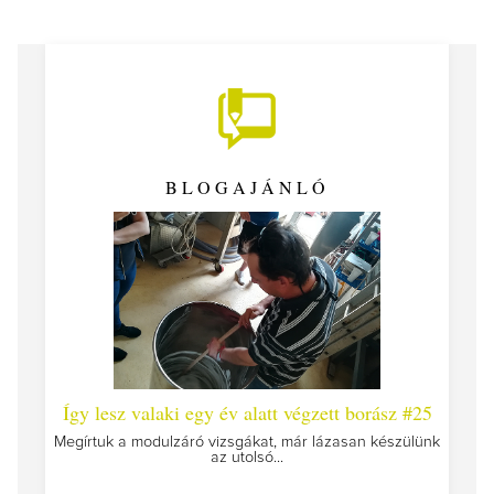
BLOGAJÁNLÓ
 #26 -
Így lesz valaki egy év alatt végzett borász #25
Így l
Megírtuk a modulzáró vizsgákat, már lázasan készülünk
az utolsó...
tokat
A jár