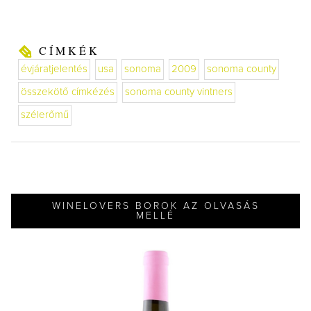
CÍMKÉK
évjáratjelentés
usa
sonoma
2009
sonoma county
összekötő címkézés
sonoma county vintners
szélerőmű
WINELOVERS BOROK AZ OLVASÁS
MELLÉ