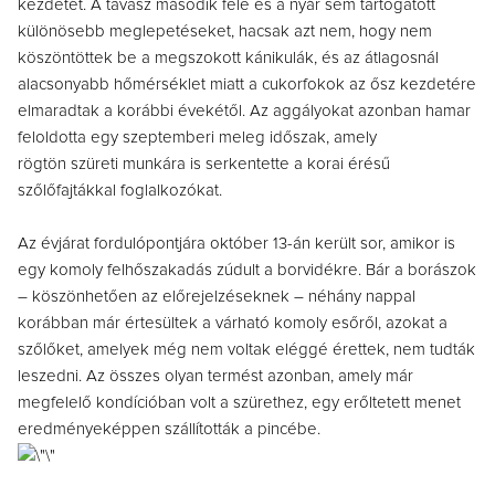
kezdetét. A tavasz második fele és a nyár sem tartogatott
különösebb meglepetéseket, hacsak azt nem, hogy nem
köszöntöttek be a megszokott kánikulák, és az átlagosnál
alacsonyabb hőmérséklet miatt a cukorfokok az ősz kezdetére
elmaradtak a korábbi évekétől. Az aggályokat azonban hamar
feloldotta egy szeptemberi meleg időszak, amely
rögtön szüreti munkára is serkentette a korai érésű
szőlőfajtákkal foglalkozókat.
Az évjárat fordulópontjára október 13-án került sor, amikor is
egy komoly felhőszakadás zúdult a borvidékre. Bár a borászok
– köszönhetően az előrejelzéseknek – néhány nappal
korábban már értesültek a várható komoly esőről, azokat a
szőlőket, amelyek még nem voltak eléggé érettek, nem tudták
leszedni. Az összes olyan termést azonban, amely már
megfelelő kondícióban volt a szürethez, egy erőltetett menet
eredményeképpen szállították a pincébe.