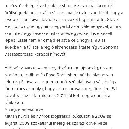
nevű szövetség érvelt, sok helyi borász azonban komplett
őrültségnek tartja a változást, és már jelezte szándékát, hogy a
jövőben nem kíván tovább a szervezet tagja maradni. Steve
Heimoff blogger így nincs egyedül azon véleményével, amely
szerint ez egy kevéssé hatásos és egyébként is elkésett
lépés. Ezzel nem érik majd el azt a célt, hogy a ’80-as
években, a túl sok alrégió létrehozása által felhígult Sonoma
visszaszerezze korábbi hírnevét.
A törvényjavaslat – ami egyébként nem újdonság, hiszen
Napában, Lodiban és Paso Roblesben már hatályban van -
jelenleg Schwarzenegger kormányzó aláírására vár, és úgy
tűnik, nincs akadálya, hogy ez hamarosan megtörténjen. Ezt
követően az új feliratoknak 2014-től kell megjelenniük a
címkéken.
A végzetes eső éve
Miután hűvös és nyirkos időjárással búcsúzott a 2008-as
évjárat, 2009 szokatlanul meleg és száraz idővel vette