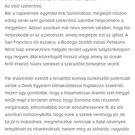
Az első szélerőmű
Bár a napelemek egymást érik Sonomában, meglepő módon
eddig senki sem gondolt szélerőmű üzembe helyezésére a
megyében. Abban azonban már nincs semmi váratlan, hogy hol
helyezkedik el az a pincészet, amely meglépte ezt az újítást. A
San Francisco-tól északra, a Bodega öböltől induló Petaluma
Wind Gap elnevezésre hallgató terület ugyanis tulajdonképpen
egy hegyek által közrefogott hosszú völgy, amely az óceán
felől érkező hűvös szeleket a szárazföld belsejébe vezeti.
Pár évtizeddel ezelőtt a területtől komoly borkészítői potenciált
vártak a Davis Egyetem klímakutatással foglalkozó szakértői,
hiszen úgy gondolták, hogy a folyamatosan áramló szél eléggé
lehűti majd a területet ahhoz, hogy Sonoma más részeinél
elegánsabb, kifinomultabb borok készülhessenek itt. Az idő
azonban bebizonyította, hogy ezek a szelek nemhogy jól, de
túl jól is működnek, megnehezítve nemcsak a fiatal növények
telepítését és növekedését, hanem még az idősebb, nagyobb