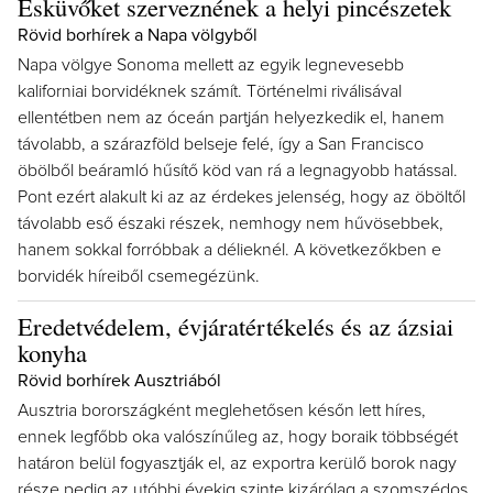
Esküvőket szerveznének a helyi pincészetek
Rövid borhírek a Napa völgyből
Napa völgye Sonoma mellett az egyik legnevesebb
kaliforniai borvidéknek számít. Történelmi riválisával
ellentétben nem az óceán partján helyezkedik el, hanem
távolabb, a szárazföld belseje felé, így a San Francisco
öbölből beáramló hűsítő köd van rá a legnagyobb hatással.
Pont ezért alakult ki az az érdekes jelenség, hogy az öböltől
távolabb eső északi részek, nemhogy nem hűvösebbek,
hanem sokkal forróbbak a délieknél. A következőkben e
borvidék híreiből csemegézünk.
Eredetvédelem, évjáratértékelés és az ázsiai
konyha
Rövid borhírek Ausztriából
Ausztria borországként meglehetősen későn lett híres,
ennek legfőbb oka valószínűleg az, hogy boraik többségét
határon belül fogyasztják el, az exportra kerülő borok nagy
része pedig az utóbbi évekig szinte kizárólag a szomszédos