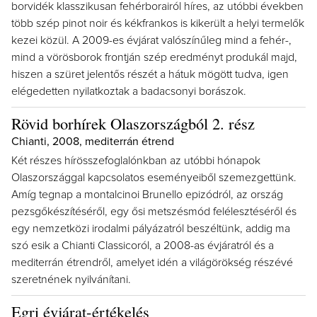
borvidék klasszikusan fehérborairól híres, az utóbbi években
több szép pinot noir és kékfrankos is kikerült a helyi termelők
kezei közül. A 2009-es évjárat valószínűleg mind a fehér-,
mind a vörösborok frontján szép eredményt produkál majd,
hiszen a szüret jelentős részét a hátuk mögött tudva, igen
elégedetten nyilatkoztak a badacsonyi borászok.
Rövid borhírek Olaszországból 2. rész
Chianti, 2008, mediterrán étrend
Két részes hírösszefoglalónkban az utóbbi hónapok
Olaszországgal kapcsolatos eseményeiből szemezgettünk.
Amíg tegnap a montalcinoi Brunello epizódról, az ország
pezsgőkészítéséről, egy ősi metszésmód felélesztéséről és
egy nemzetközi irodalmi pályázatról beszéltünk, addig ma
szó esik a Chianti Classicoról, a 2008-as évjáratról és a
mediterrán étrendről, amelyet idén a világörökség részévé
szeretnének nyilvánítani.
Egri évjárat-értékelés