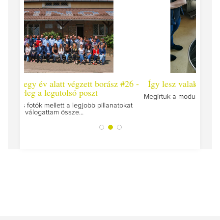
 #26 -
Így lesz valaki egy év alatt végzett borász #25
Így l
Megírtuk a modulzáró vizsgákat, már lázasan készülünk
az utolsó...
tokat
A jár