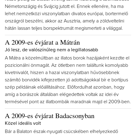
Németországig és Svájcig jutott el. Ennek ellenére, ha ma
lehet nemzetközi viszonylatban divatos európai, bortermelő
országról beszélni, akkor az Ausztria, amely a zöldveltelini
hátán lassan teljes borspektrumát megismerteti a világgal.
A 2009-es évjárat a Mátrán
Jó lesz, de valószínűleg nem a legillatosabb
A Mátra a közelmúltban az illatos borok hazájaként kezdte el
pozicionálni önmagát. Az ötletben nem találtunk komolyabb
kivetnivalót, hiszen a hazai viszonylatban hűvösebbnek
számító borvidék kifejezetten jó adottságokkal bír e bortípus
szép példáinak előállításához. Előfordulhat azonban, hogy
amíg a borászok általában elégedettek voltak az idei év
termésével pont az illatbombák maradnak majd el 2009-ben.
A 2009-es évjárat Badacsonyban
Közel ideális volt
Bár a Balaton észak-nyugati csücskében elhelyezkedő