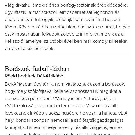
világ divathullámokra éhes borfogyasztóinak érdeklődésére,
úgy látszik, a már sokszor leírt cabernet sauvignonon és
chardonnay-n túl, egyik szőlőfajta sem számíthat hosszú
távon. Következő hírösszefoglalónkban szó lesz arról, hogy a
csak mostanában felkapott zöldveltelini mellett melyik az a
kékszőlő, amellyel az utóbbi években már komoly sikereket
érnek el a kivi borászok.
Borászok futball-lázban
Rövid borhírek Dél-Afrikából
Dél-Afrikában úgy tűnik, nem vitatkoznak azon a borászok,
hogy mely szőlőfajtával kellene azonosítaniuk magukat a
nemzetközi porondon. \"Variety is our Nature\", azaz a
\"Változatosság számunkra természetes\" szlogen alatt
igyekeznek inkább a sokszínűségre helyezni a hangsúlyt. A
helyi boripar azonban nemcsak a szőlőfajták gazdagságát
támogatja, hanem a helyi növény- és állatvilágét is, ennek
érdekében külön program foglalkozik a borturizmus zöld