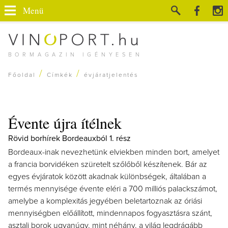
Menü
BORMAGAZIN IGÉNYESEN
/
/
Főoldal
Címkék
évjáratjelentés
Évente újra ítélnek
Rövid borhírek Bordeauxból 1. rész
Bordeaux-inak nevezhetünk elviekben minden bort, amelyet
a francia borvidéken szüretelt szőlőből készítenek. Bár az
egyes évjáratok között akadnak különbségek, általában a
termés mennyisége évente eléri a 700 milliós palackszámot,
amelybe a komplexitás jegyében beletartoznak az óriási
mennyiségben előállított, mindennapos fogyasztásra szánt,
asztali borok ugyanúgy, mint néhány, a világ legdrágább