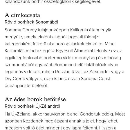
kalandozunk borhír összefoglalónk segítségével.
A címkecsata
Rövid borhírek Sonomából
Sonoma County tulajdonképpen Kalifornia állam egyik
megyéje, amely ekként alapból jogosult földrajzi
kategóriaként felkerülni a borospalackok címkéire. Mind
Kaliforniát, mind az egész Egyesült Államokat tekintve ez az
egyik legfontosabb bortermő vidék mennyiség és minőség
szempontjából egyaránt. Sonomán belül találhatóak olyan
legendás vidékek, mint a Russian River, az Alexander vagy a
Dry Creek völgyek, nem is beszélve a Sonoma Coast
óceánparti területéről.
Az édes borok betörése
Rövid borhírek Új-Zélandról
Ha Új-Zéland, akkor sauvignon blanc. Gondoltuk eddig. Most
azonban kezdenek meglátszani annak a jelei, hogy lehet,
mégsem volt jó ötlet mindent egy lapra feltenni. Hiszen a