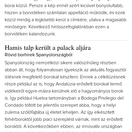
borai közül. Persze a kép ennél azért kicsivel bonyolultabb,
hiszen a borvidéken számtalan appelláció működik, és ezek
közül mindig a legkisebb kerül a címkére, utalva a magasabb
minőségre. Következő hírösszefoglalónkban ezen a
borvidéken kalandozunk.
Hamis talp került a palack aljára
Rövid borhírek Spanyolországból
Spanyolország nemzetközi sikere valószínűleg részben
abban áll, hogy folyamatosan igyekszik az aktuális fogyasztói
ízlésnek megfelelő borokat készíteni. Ennek a célkitűzésnek
része például az is, hogy Andalúzia erősített borokat termő
vidékeiről egyre-másra kerülnek elő a hagyományos borok
is. Így például Huelva tartományban a Bodega Privilegio del
Condado töltött be jelentős szerepet abba, hogy a helyi
zulema szőlőfajtába új életet leheljen. Az így elkészített
fehérboroktól jobb piaci szereplést várnak, mint az erősített
boroktól. A következőkben ebben, az innovatív országban