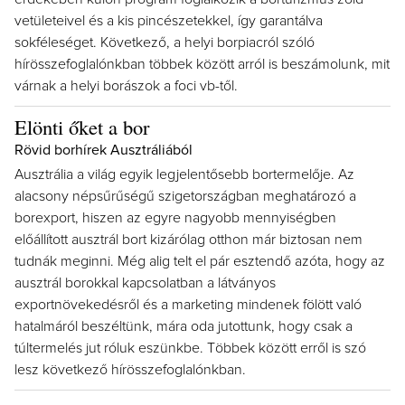
vetületeivel és a kis pincészetekkel, így garantálva
sokféleséget. Következő, a helyi borpiacról szóló
hírösszefoglalónkban többek között arról is beszámolunk, mit
várnak a helyi borászok a foci vb-től.
Elönti őket a bor
Rövid borhírek Ausztráliából
Ausztrália a világ egyik legjelentősebb bortermelője. Az
alacsony népsűrűségű szigetországban meghatározó a
borexport, hiszen az egyre nagyobb mennyiségben
előállított ausztrál bort kizárólag otthon már biztosan nem
tudnák meginni. Még alig telt el pár esztendő azóta, hogy az
ausztrál borokkal kapcsolatban a látványos
exportnövekedésről és a marketing mindenek fölött való
hatalmáról beszéltünk, mára oda jutottunk, hogy csak a
túltermelés jut róluk eszünkbe. Többek között erről is szó
lesz következő hírösszefoglalónkban.