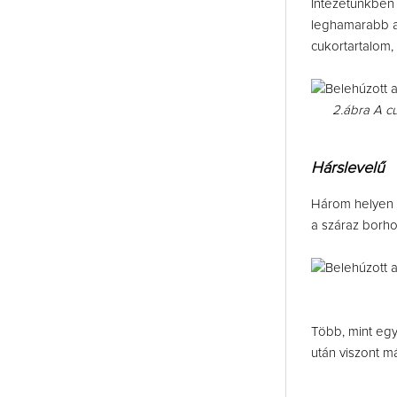
Intézetünkben 
leghamarabb a
cukortartalom,
2.ábra A c
Hárslevelű
Három helyen v
a száraz borho
Több, mint egy
után viszont 