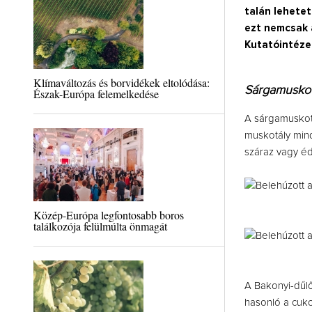
talán lehetet
ezt nemcsak 
Kutatóintézet
Klímaváltozás és borvidékek eltolódása:
Sárgamuskot
Észak-Európa felemelkedése
A sárgamuskotá
muskotály mind
száraz vagy éd
Közép-Európa legfontosabb boros
találkozója felülmúlta önmagát
A Bakonyi-dűlő 
hasonló a cuko