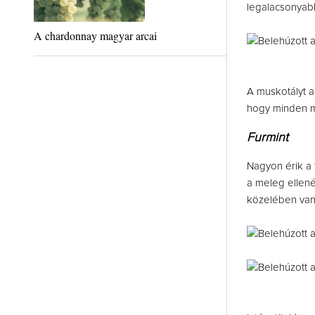
legalacsonyabb
A chardonnay magyar arcai
A muskotályt a
hogy minden mi
Furmint
Nagyon érik a 
a meleg ellené
közelében van