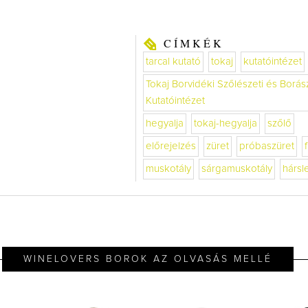
CÍMKÉK
tarcal kutató
tokaj
kutatóintézet
Tokaj Borvidéki Szőlészeti és Borász
Kutatóintézet
hegyalja
tokaj-hegyalja
szőlő
előrejelzés
züret
próbaszüret
muskotály
sárgamuskotály
hársl
WINELOVERS BOROK AZ OLVASÁS MELLÉ