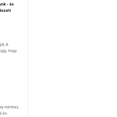
unk - és
ászati
l). A
függ, hogy
aly mérthez
3 év