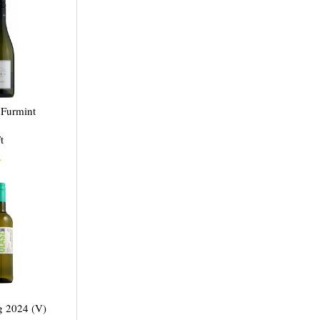
 Furmint
t
.
ng 2024 (V)