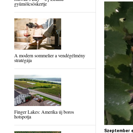
gyümölcsöskertje
A modern sommelier a vendégélmény
stratégája
Finger Lakes: Amerika új boros
hotspotja
Szeptember e