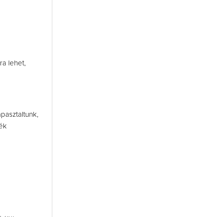
ra lehet,
pasztaltunk,
ték