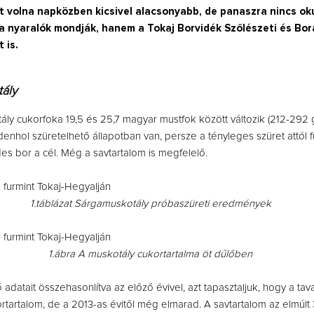
t volna napközben kicsivel alacsonyabb, de panaszra nincs ok
a nyaralók mondják, hanem a Tokaj Borvidék Szőlészeti és Bor
 is.
ály
ly cukorfoka 19,5 és 25,7 magyar mustfok között változik (212-292 g/
enhol szüretelhető állapotban van, persze a tényleges szüret attól 
es bor a cél. Még a savtartalom is megfelelő.
1.táblázat Sárgamuskotály próbaszüreti eredmények
1.ábra A muskotály cukortartalma öt dűlőben
adatait összehasonlítva az előző évivel, azt tapasztaljuk, hogy a tav
rtartalom, de a 2013-as évitől még elmarad. A savtartalom az elmúlt 