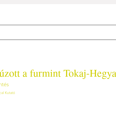
úzott a furmint Tokaj-Hegya
entés
cal Kutató