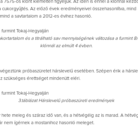
a 7575-ös klónt kiemelten figyeljük. Az idén is ennél a klónnál kez
 cukorgyűjtés. Az előző évek eredményeivel összehasonlítva, mind 
 mind a savtartalom a 2012-es évihez hasonló.
ukortartalom és a titrálható sav mennyiségének változása a furmint 
klónnál az elmúlt 4 évben.
égeztünk próbaszüretet hárslevelű esetében. Szépen érik a hárslev
z szükséges érettséget mindenütt eléri.
3.táblázat Hárslevelű próbaszüreti eredmények
 hete meleg és száraz idő van, és a hétvégéig az is marad. A hétvé
már nem ígérnek a mostanihoz hasonló meleget.