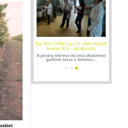
 év alatt végzett
Így lesz valaki egy év alatt végzett
 #25
borász #24 - újrakezdés
ró vizsgákat, már
A járvány kitörése óta első alkalommal
k az utolsó...
gyűltünk össze a Soósban,...
séklet