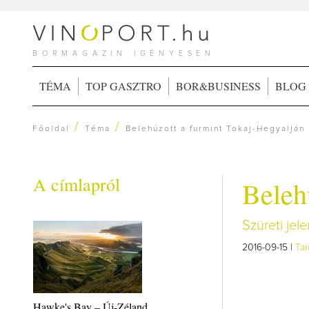
BORMAGAZIN IGÉNYESEN
TÉMA
TOP GASZTRO
BOR&BUSINESS
BLOG
/
/
Főoldal
Téma
Belehúzott a furmint Tokaj-Hegyalján
A címlapról
Beleh
Szüreti jel
2016-09-15 |
Tar
Hawke's Bay – Új-Zéland