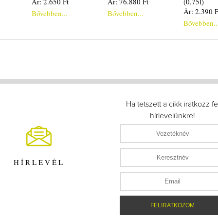
Ár: 2.650 Ft
Ár: 76.880 Ft
(0,75l)
Ár: 2.390 F
Bővebben...
Bővebben...
Bővebben..
Ha tetszett a cikk iratkozz fe
hírlevelünkre!
HÍRLEVÉL