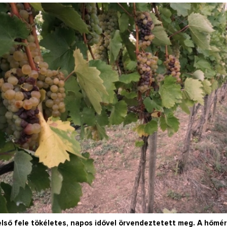
Így lesz valaki egy év alatt végzett
Így lesz valaki egy
borász #26 - tényleg a legutolsó
borász
poszt
Megírtuk a modulzá
lázasan készülün
Az extra ráadás fotók mellett a legjobb
pillanatokat válogattam össze...
lső fele tökéletes, napos idővel örvendeztetett meg. A hőmér