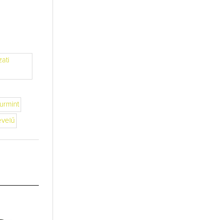
ati
furmint
evelű