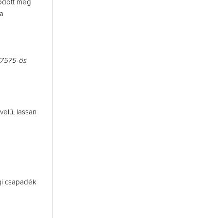
dődött meg
a
8/7575-ös
elű, lassan
gi csapadék