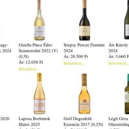
Nagy-
Gizella Pince Édes
Szepsy Percze Furmint
Áts Károly
k 2024
Szamorodni 2022 (V)
2024
2024
(0,5l)
Ár: 20.500 Ft
Ár: 3.660 F
Ár: 12.050 Ft
Bővebben...
Bővebben..
Bővebben...
 2020
Laposa Borbirtok
Gróf Degenfeld
Légli Géza
Illatos 2025
Eszencia 2017 (0,25l)
Olaszrizli