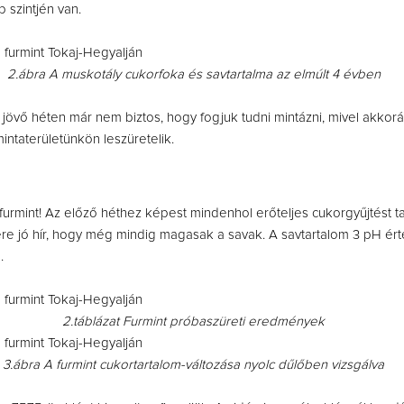
 szintjén van.
2.ábra A muskotály cukorfoka és savtartalma az elmúlt 4 évben
 jövő héten már nem biztos, hogy fogjuk tudni mintázni, mivel akkorá
ntaterületünkön leszüretelik.
furmint! Az előző héthez képest mindenhol erőteljes cukorgyűjtést ta
re jó hír, hogy még mindig magasak a savak. A savtartalom 3 pH ér
.
2.táblázat Furmint próbaszüreti eredmények
3.ábra A furmint cukortartalom-változása nyolc dűlőben vizsgálva