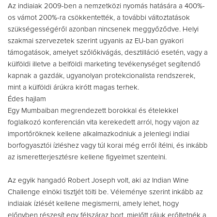
Az indiaiak 2009-ben a nemzetközi nyomás hatására a 400%-
os vámot 200%-ra csökkentették, a további változtatások
szükségességéről azonban nincsenek meggyőződve. Helyi
szakmai szervezetek szerint ugyanis az EU-ban gyakori
támogatások, amelyet szőlőkivágás, desztilláció esetén, vagy a
külföldi illetve a belföldi marketing tevékenységet segítendő
kapnak a gazdák, ugyanolyan protekcionalista rendszerek,
mint a külföldi árúkra kirótt magas terhek.
Édes hajlam
Egy Mumbaiban megrendezett borokkal és ételekkel
foglalkozó konferencián vita kerekedett arról, hogy vajon az
importőröknek kellene alkalmazkodniuk a jelenlegi indiai
borfogyasztói ízléshez vagy túl korai még erről ítélni, és inkább
az ismeretterjesztésre kellene figyelmet szentelni.
Az egyik hangadó Robert Joseph volt, aki az Indian Wine
Challenge elnöki tisztjét tölti be. Véleménye szerint inkább az
indiaiak ízlését kellene megismerni, amely lehet, hogy
előnyben részesít egy félszáraz bort, mielőtt rájuk erőltetnék a