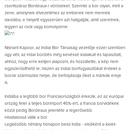
csontszáraz Bordeaux-i vöröseket. Szerinte a bor olyan, mint a
zene, amelynek élvezetéhez az emberek nem mennek
iskolába, e helyett egyszerűen azt hallgatják, amit szeretnek,
legyen az rock vagy komolyzene.
Nishant Kapoor, az Indiai Bor Társaság vezetője ezzel szemben
úgy véli, az indai borízlés még kevéssé kialakult és tapasztalt,
ahhoz, hogy erre kelljen alapozni, és hozzátette, a kép nem
egyszerűsíthető le, hiszen az indiai borfogyasztókat érdekli a
borok származási helye, de befolyásolja őket a márkák ereje
is.
Indiába a legtöbb bor Franciaországból érkezik, ez az európai
ország felel a teljes borimport 45%-ért, a francia borvidékek
közül pedig Bordeaux jelenléte a legerősebb.
Hivatalossá válik a bor
Legkésőbb néhány hónapon belül India - elsőként a kelet-