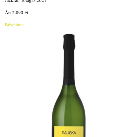
Jackfall Tótágas 2021
Ár: 2.890 Ft
Bővebben...