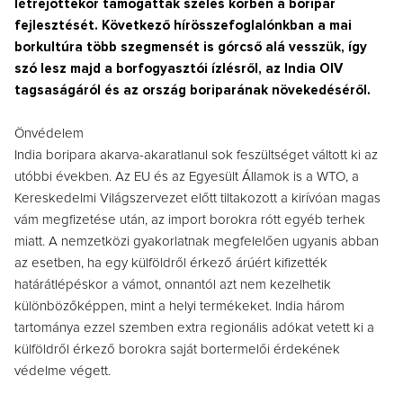
létrejöttekor támogatták széles körben a boripar
fejlesztését. Következő hírösszefoglalónkban a mai
borkultúra több szegmensét is górcső alá vesszük, így
szó lesz majd a borfogyasztói ízlésről, az India OIV
tagsaságáról és az ország boriparának növekedéséről.
Önvédelem
India boripara akarva-akaratlanul sok feszültséget váltott ki az
utóbbi években. Az EU és az Egyesült Államok is a WTO, a
Kereskedelmi Világszervezet előtt tiltakozott a kirívóan magas
vám megfizetése után, az import borokra rótt egyéb terhek
miatt. A nemzetközi gyakorlatnak megfelelően ugyanis abban
az esetben, ha egy külföldről érkező árúért kifizették
határátlépéskor a vámot, onnantól azt nem kezelhetik
különbözőképpen, mint a helyi termékeket. India három
tartománya ezzel szemben extra regionális adókat vetett ki a
külföldről érkező borokra saját bortermelői érdekének
védelme végett.