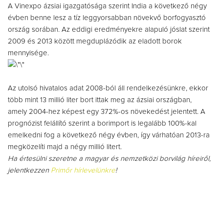
A Vinexpo ázsiai igazgatósága szerint India a következő négy
évben benne lesz a tíz leggyorsabban növekvő borfogyasztó
ország sorában. Az eddigi eredményekre alapuló jóslat szerint
2009 és 2013 között megduplázódik az eladott borok
mennyisége.
Az utolsó hivatalos adat 2008-ból áll rendelkezésünkre, ekkor
több mint 13 millió liter bort ittak meg az ázsiai országban,
amely 2004-hez képest egy 372%-os növekedést jelentett. A
prognózist felállító szerint a borimport is legalább 100%-kal
emelkedni fog a következő négy évben, így várhatóan 2013-ra
megközelíti majd a négy millió litert.
Ha értesülni szeretne a magyar és nemzetközi borvilág híreiről,
jelentkezzen
Primőr hírlevelünkre
!