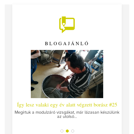
BLOGAJÁNLÓ
 #26 -
Így lesz valaki egy év alatt végzett borász #25
Így l
Megírtuk a modulzáró vizsgákat, már lázasan készülünk
az utolsó...
tokat
A jár