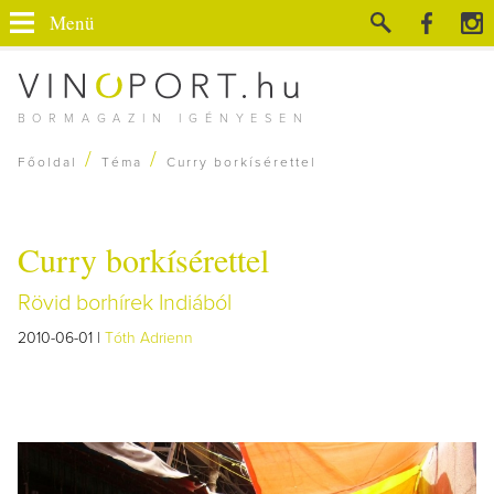
Menü
BORMAGAZIN IGÉNYESEN
/
/
Főoldal
Téma
Curry borkísérettel
Curry borkísérettel
Rövid borhírek Indiából
2010-06-01 |
Tóth Adrienn