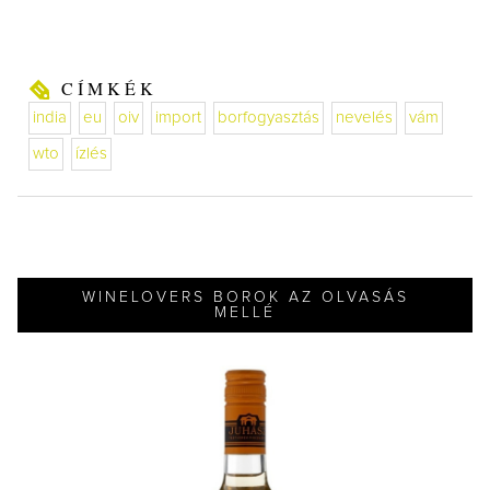
CÍMKÉK
india
eu
oiv
import
borfogyasztás
nevelés
vám
wto
ízlés
WINELOVERS BOROK AZ OLVASÁS
MELLÉ