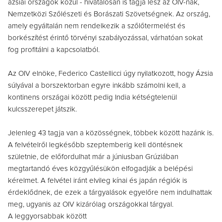
ázsiai országok közül - hivatalosan is tagja lesz az OIV-nak,
Nemzetközi Szőlészeti és Borászati Szövetségnek. Az ország,
amely egyáltalán nem rendelkezik a szőlőtermelést és
borkészítést érintő törvényi szabályozással, várhatóan sokat
fog profitálni a kapcsolatból.
Az OIV elnöke, Federico Castellicci úgy nyilatkozott, hogy Ázsia
súlyával a borszektorban egyre inkább számolni kell, a
kontinens országai között pedig India kétségtelenül
kulcsszerepet játszik.
Jelenleg 43 tagja van a közösségnek, többek között hazánk is.
A felvételről legkésőbb szeptemberig kell döntésnek
születnie, de előfordulhat már a júniusban Grúziában
megtartandó éves közgyűlésükön elfogadják a belépési
kérelmet. A felvétel iránt elvileg kínai és japán régiók is
érdeklődnek, de ezek a tárgyalások egyelőre nem indulhattak
meg, ugyanis az OIV kizárólag országokkal tárgyal.
A leggyorsabbak között