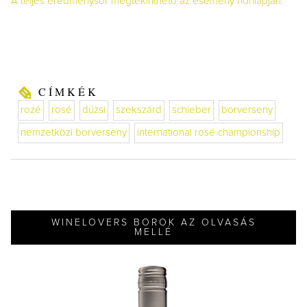
A teljes eredménysor megtekinthető az esemény honlapján.
CÍMKÉK
rozé
rosé
dúzsi
szekszárd
schieber
borverseny
nemzetközi borverseny
international rosé championship
WINELOVERS BOROK AZ OLVASÁS
MELLÉ