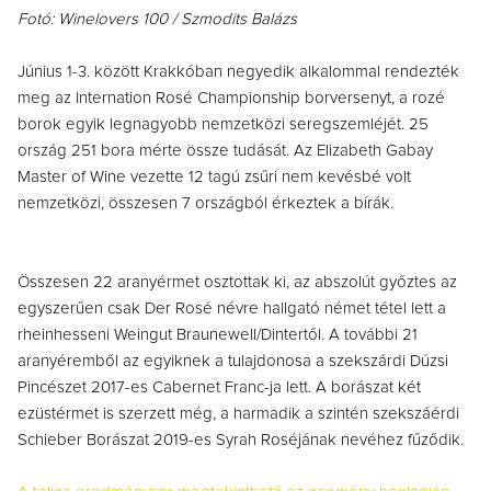
Fotó: Winelovers 100 / Szmodits Balázs
Június 1-3. között Krakkóban negyedik alkalommal rendezték
meg az Internation Rosé Championship borversenyt, a rozé
borok egyik legnagyobb nemzetközi seregszemléjét. 25
ország 251 bora mérte össze tudását. Az Elizabeth Gabay
Master of Wine vezette 12 tagú zsűri nem kevésbé volt
nemzetközi, összesen 7 országból érkeztek a bírák.
Összesen 22 aranyérmet osztottak ki, az abszolút győztes az
egyszerűen csak Der Rosé névre hallgató német tétel lett a
rheinhesseni Weingut Braunewell/Dintertől. A további 21
aranyéremből az egyiknek a tulajdonosa a szekszárdi Dúzsi
Pincészet 2017-es Cabernet Franc-ja lett. A borászat két
ezüstérmet is szerzett még, a harmadik a szintén szekszáérdi
Schieber Borászat 2019-es Syrah Roséjának nevéhez fűződik.