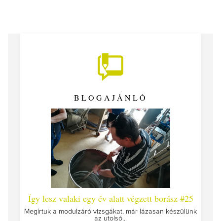
BLOGAJÁNLÓ
 #26 -
Így lesz valaki egy év alatt végzett borász #25
Így l
Megírtuk a modulzáró vizsgákat, már lázasan készülünk
az utolsó...
tokat
A jár