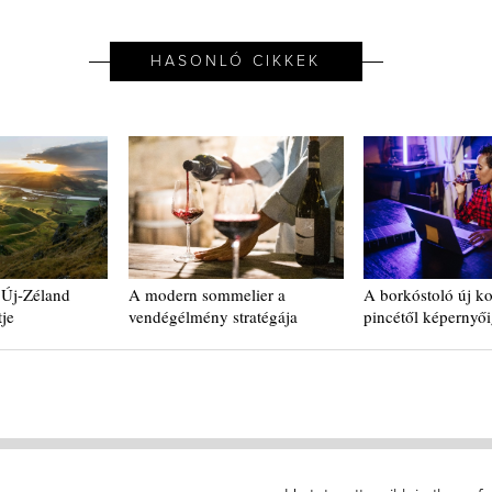
HASONLÓ CIKKEK
 Új-Zéland
A modern sommelier a
A borkóstoló új ko
je
vendégélmény stratégája
pincétől képernyő