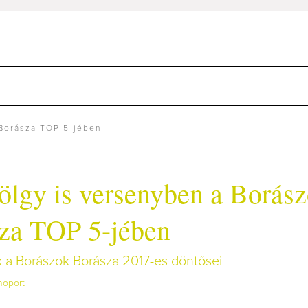
 Borásza TOP 5-jében
ölgy is versenyben a Borás
za TOP 5-jében
a Borászok Borásza 2017-es döntősei
noport