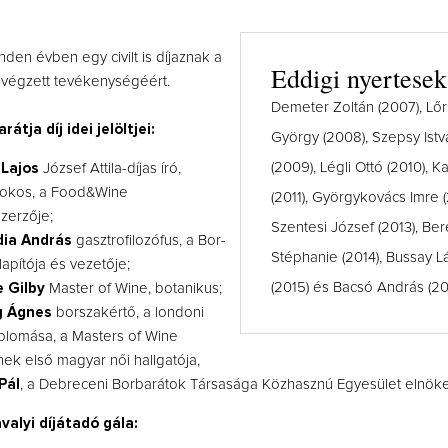
den évben egy civilt is díjaznak a
Eddigi nyertesek
 végzett tevékenységéért.
Demeter Zoltán (2007), Lőr
átja díj idei jelöltjei:
György (2008), Szepsy Istv
(2009), Légli Ottó (2010), K
Lajos
József Attila-díjas író,
tokos, a Food&Wine
(2011), Györgykovács Imre (
zerzője;
Szentesi József (2013), Be
ia András
gasztrofilozófus, a Bor-
Stéphanie (2014), Bussay L
lapítója és vezetője;
(2015) és Bacsó András (20
e Gilby
Master of Wine, botanikus;
g Ágnes
borszakértő, a londoni
lomása, a Masters of Wine
nek első magyar női hallgatója,
Pál
, a Debreceni Borbarátok Társasága Közhasznú Egyesület elnöke
avalyi díjátadó gála: