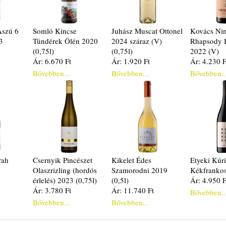
Aszú 6
Somló Kincse
Juhász Muscat Ottonel
Kovács Ni
3
Tündérek Ölén 2020
2024 száraz (V)
Rhapsody 
(0,75l)
(0,75l)
2022 (V)
Ár: 6.670 Ft
Ár: 1.920 Ft
Ár: 4.230 F
Bővebben...
Bővebben...
Bővebben..
rah
Csernyik Pincészet
Kikelet Édes
Etyeki Kúr
Olaszrizling (hordós
Szamorodni 2019
Kékfranko
érlelés) 2023 (0,75l)
(0,5l)
Ár: 4.950 F
Ár: 3.780 Ft
Ár: 11.740 Ft
Bővebben..
Bővebben...
Bővebben...