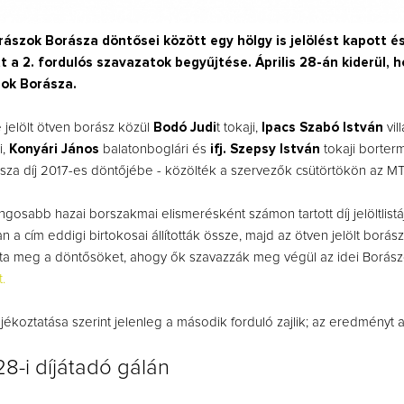
ászok Borásza döntősei között egy hölgy is jelölést kapott é
a 2. fordulós szavazatok begyűjtése. Április 28-án kiderül, ho
zok Borásza.
 jelölt ötven borász közül
Bodó Judi
t tokaji,
Ipacs Szabó István
vil
i,
Konyári János
balatonboglári és
ifj. Szepsy István
tokaji borterm
za díj 2017-es döntőjébe - közölték a szervezők csütörtökön az MTI
ngosabb hazai borszakmai elismerésként számon tartott díj jelöltlistá
a cím eddigi birtokosai állították össze, majd az ötven jelölt borá
tta meg a döntősöket, ahogy ők szavazzák meg végül az idei Borás
t.
jékoztatása szerint jelenleg a második forduló zajlik; az eredményt 
 28-i díjátadó gálán