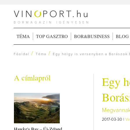
BORMAGAZIN IGÉNYESEN
TÉMA
TOP GASZTRO
BOR&BUSINESS
BLOG
/
/
Főoldal
Téma
Egy hölgy is versenyben a Borászok
A címlapról
Egy h
Borás
Megvannak 
2017-03-30 |
Vi
Hawke's Bay – Új-Zéland