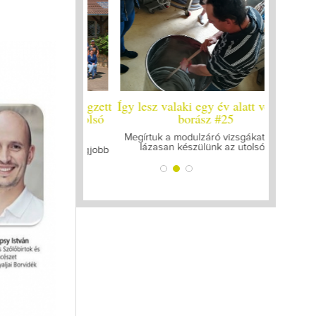
 év alatt végzett
Így lesz valaki egy év alatt végzett
Így lesz 
leg a legutolsó
borász #25
bor
zt
Megírtuk a modulzáró vizsgákat, már
A járvány
lázasan készülünk az utolsó...
gyűl
 mellett a legjobb
gattam össze...