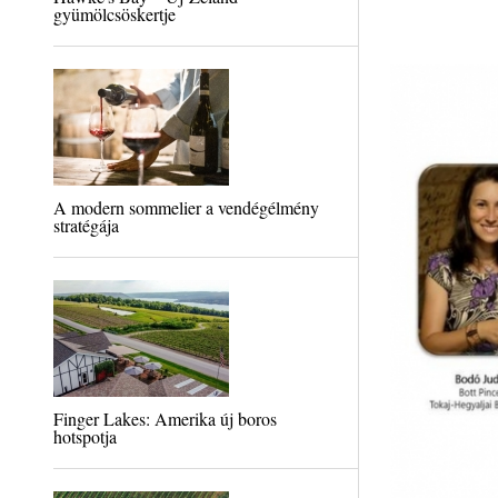
gyümölcsöskertje
A modern sommelier a vendégélmény
stratégája
Finger Lakes: Amerika új boros
hotspotja