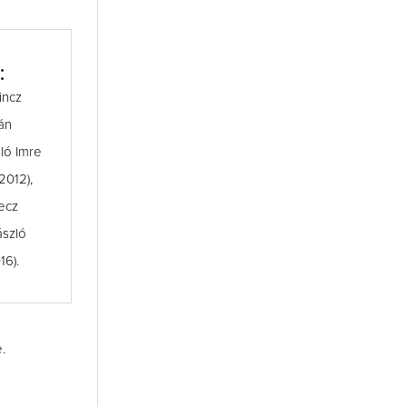
:
incz
án
aló Imre
2012),
recz
ászló
16).
.