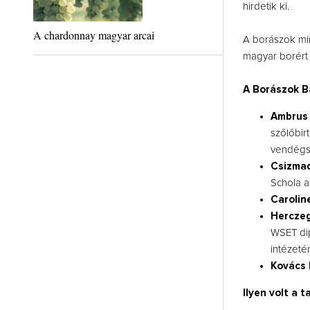
hirdetik ki.
A chardonnay magyar arcai
A borászok min
magyar borért
A Borászok Bar
Ambrus 
szőlőbir
vendégs
Csizmad
Schola a
Carolin
Hercze
WSET dip
intézeté
Kovács 
Ilyen volt a t