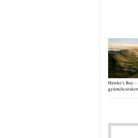
Hawke's Bay –
gyümölcsöskert