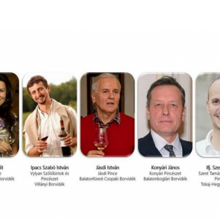
Így lesz valaki egy
borász #26 - tény
pos
Az extra ráadás fotók
pillanatokat válo