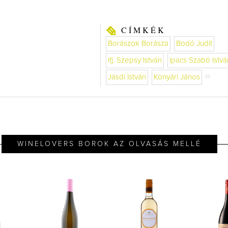
CÍMKÉK
Borászok Borásza
Bodó Judit
ifj. Szepsy István
Ipacs Szabó Istvá
Jásdi István
Konyári János
WINELOVERS BOROK AZ OLVASÁS MELLÉ