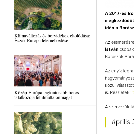
A 2017-es Bor
megkezdődött 
idén a Borás
Klímaváltozás és borvidékek eltolódása:
Észak-Európa felemelkedése
Az elismerésre
István
csopak
Borászok Borás
Az egyik legra
hagyományosan 
közül választo
Közép-Európa legfontosabb boros
is.
Részletek:
it
találkozója felülmúlta önmagát
A szervezők tá
április