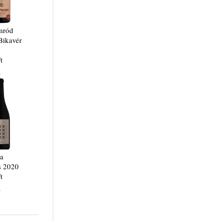
mród
Bikavér
t
.
ia
s 2020
t
.