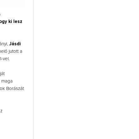
s
gy ki lesz
lányi,
Jásdi
elő jutott a
-vel.
ját
sz maga
zok Borászát
az