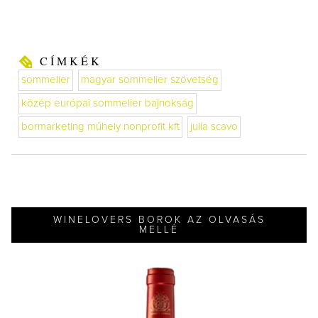
CÍMKÉK
sommelier
magyar sommelier szövetség
közép európai sommelier bajnokság
bormarketing műhely nonprofit kft
julia scavo
WINELOVERS BOROK AZ OLVASÁS
MELLÉ