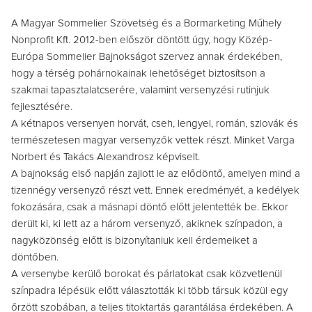
A Magyar Sommelier Szövetség és a Bormarketing Műhely
Nonprofit Kft. 2012-ben először döntött úgy, hogy Közép-
Európa Sommelier Bajnokságot szervez annak érdekében,
hogy a térség pohárnokainak lehetőséget biztosítson a
szakmai tapasztalatcserére, valamint versenyzési rutinjuk
fejlesztésére.
A kétnapos versenyen horvát, cseh, lengyel, román, szlovák és
természetesen magyar versenyzők vettek részt. Minket Varga
Norbert és Takács Alexandrosz képviselt.
A bajnokság első napján zajlott le az elődöntő, amelyen mind a
tizennégy versenyző részt vett. Ennek eredményét, a kedélyek
fokozására, csak a másnapi döntő előtt jelentették be. Ekkor
derült ki, ki lett az a három versenyző, akiknek színpadon, a
nagyközönség előtt is bizonyítaniuk kell érdemeiket a
döntőben.
A versenybe kerülő borokat és párlatokat csak közvetlenül
színpadra lépésük előtt választották ki több társuk közül egy
őrzött szobában, a teljes titoktartás garantálása érdekében. A