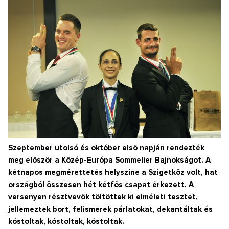
Szeptember utolsó és október első napján rendezték
meg először a Közép-Európa Sommelier Bajnokságot. A
kétnapos megmérettetés helyszíne a Szigetköz volt, hat
országból összesen hét kétfős csapat érkezett. A
versenyen résztvevők töltöttek ki elméleti tesztet,
jellemeztek bort, felismerek párlatokat, dekantáltak és
kóstoltak, kóstoltak, kóstoltak.