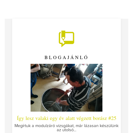
BLOGAJÁNLÓ
 #26 -
Így lesz valaki egy év alatt végzett borász #25
Így l
Megírtuk a modulzáró vizsgákat, már lázasan készülünk
az utolsó...
tokat
A jár