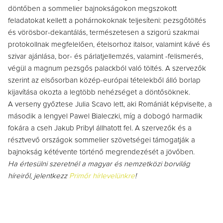
döntőben a sommelier bajnokságokon megszokott
feladatokat kellett a pohárnokoknak teljesíteni: pezsgőtöltés
és vörösbor-dekantálás, természetesen a szigorú szakmai
protokollnak megfelelően, ételsorhoz italsor, valamint kávé és
szivar ajánlása, bor- és párlatjellemzés, valamint -felismerés,
végül a magnum pezsgős palackból való töltés. A szervezők
szerint az elsősorban közép-európai tételekből álló borlap
kijavítása okozta a legtöbb nehézséget a döntősöknek.
A verseny győztese Julia Scavo lett, aki Romániát képviselte, a
második a lengyel Pawel Bialeczki, míg a dobogó harmadik
fokára a cseh Jakub Pribyl állhatott fel. A szervezők és a
résztvevő országok sommelier szövetségei támogatják a
bajnokság kétévente történő megrendezését a jövőben.
Ha értesülni szeretnél a magyar és nemzetközi borvilág
híreiről, jelentkezz
Primőr hírlevelünkre
!