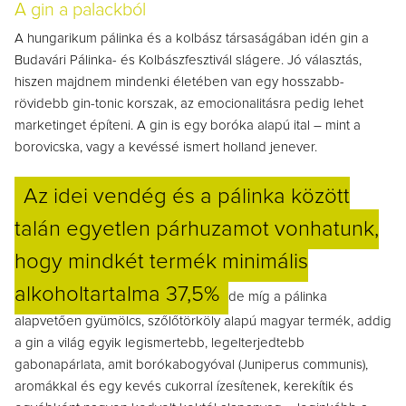
A gin a palackból
A hungarikum pálinka és a kolbász társaságában idén gin a
Budavári Pálinka- és Kolbászfesztivál slágere. Jó választás,
hiszen majdnem mindenki életében van egy hosszabb-
rövidebb gin-tonic korszak, az emocionalitásra pedig lehet
marketinget építeni. A gin is egy b
oróka alapú ital
–
mint a
borovicska, vagy a kevéssé ismert holland jenever.
Az idei vendég és a pálinka között
talán egyetlen párhuzamot vonhatunk,
hogy mindkét termék minimális
alkoholtartalma 37,5%
de míg a pálinka
alapvetően gyümölcs, szőlőtörköly alapú magyar termék, addig
a gin a világ egyik legismertebb, legelterjedtebb
gabonapárlata, amit borókabogyóval (Juniperus communis),
aromákkal és egy kevés cukorral ízesítenek, kerekítik és