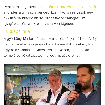
Pénteken megnyitott a
Budavári Pálinka- és Kolbászfesztivál
,
ahol idén a gin a sztárvendég. Ezen kívül a szervezők egy
exkluzív pálinkapremierrel próbálták becsalogatni az
újságírókat, és rajtuk keresztül a vendégeket.
Luxuspálinka
A györkönyi Márton János, a Márton és Lányai pálinkaház feje
nem ismeretlen az igényes hazai fogyasztók körében, talán
egyike a szakma nagymestereinek. Konok, autodidakta
termelő és következetes – ahogy magát jellemzi.