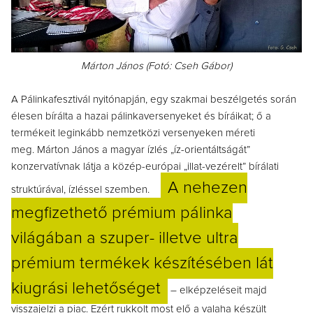
Márton János (Fotó: Cseh Gábor)
A Pálinkafesztivál nyitónapján, egy szakmai beszélgetés során
élesen bírálta a hazai pálinkaversenyeket és bíráikat; ő a
termékeit leginkább nemzetközi versenyeken méreti
meg.
Márton János a magyar ízlés „íz-orientáltságát”
konzervatívnak látja a közép-európai „illat-vezérelt” bírálati
A nehezen
struktúrával, ízléssel szemben.
megfizethető prémium pálinka
világában a szuper- illetve ultra
prémium termékek készítésében lát
kiugrási lehetőséget
– elképzeléseit majd
visszajelzi a piac. Ezért rukkolt most elő a valaha készült