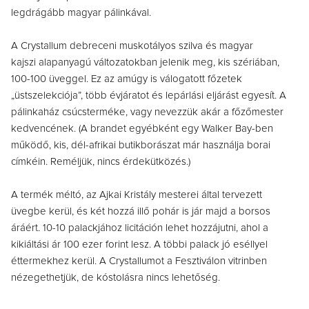
legdrágább magyar pálinkával.
A Crystallum
debreceni muskotályos szilva és magyar
kajszi
alapanyagú változatokban jelenik meg, kis szériában,
100-100 üveggel. Ez az amúgy is válogatott főzetek
„üstszelekciója”,
több évjáratot és lepárlási eljárást egyesít. A
pálinkaház csúcsterméke,
vagy nevezzük akár a főzőmester
kedvencének. (A brandet egyébként egy Walker Bay-ben
működő, kis, dél-afrikai butikborászat már használja borai
címkéin. Reméljük, nincs érdekütközés.)
A termék méltó, az Ajkai Kristály mesterei által tervezett
üvegbe kerül, és két hozzá illő pohár is jár majd a borsos
áráért. 10-10 palackjához licitáción lehet hozzájutni, ahol a
kikiáltási ár 100 ezer forint lesz. A többi palack jó eséllyel
éttermekhez kerül. A Crystallumot a Fesztiválon vitrinben
nézegethetjük, de kóstolásra nincs lehetőség.