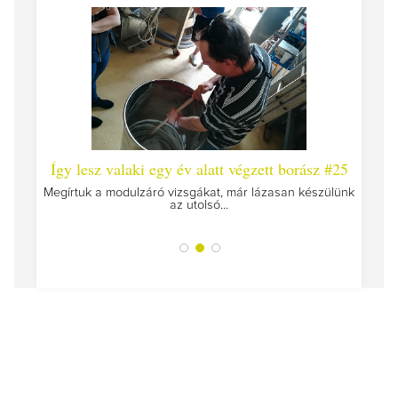
 #26 -
Így lesz valaki egy év alatt végzett borász #25
Így l
Megírtuk a modulzáró vizsgákat, már lázasan készülünk
az utolsó...
tokat
A jár