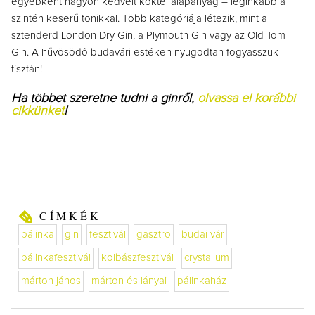
egyébként nagyon kedvelt koktél alapanyag – leginkább a
szintén keserű tonikkal. Több kategóriája létezik, mint a
sztenderd London Dry Gin, a Plymouth Gin vagy az Old Tom
Gin. A hűvösödő budavári estéken nyugodtan fogyasszuk
tisztán!
Ha többet szeretne tudni a ginről,
olvassa el korábbi
cikkünket
!
CÍMKÉK
pálinka
gin
fesztivál
gasztro
budai vár
pálinkafesztivál
kolbászfesztivál
crystallum
márton jános
márton és lányai
pálinkaház