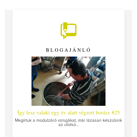
BLOGAJÁNLÓ
 #26 -
Így lesz valaki egy év alatt végzett borász #25
Így l
Megírtuk a modulzáró vizsgákat, már lázasan készülünk
az utolsó...
tokat
A jár