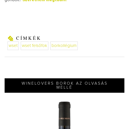
CÍMKÉK
wset
wset felsőfok
borkollégium
WINELOVERS BOROK AZ OLVASÁS
MELLÉ