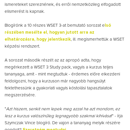
ismereteket szereznének, és erről nemzetközileg elfogadott
elismerést is kapnak.
Blogírónk a 10 részes WSET 3-at bemutató sorozat e
lső
részében mesélte el, hogyan jutott arra az
elhatározásra, hogy jelentkezik
, ill. megismerhettük a WSET
képzési rendszert.
A sorozat második részét az az apropó adta, hogy
megérkezett a WSET 3 Study pack, vagyis a kurzus teljes
tananyaga, amit - mint megtudtuk - érdemes előre elkezdeni
feldolgozni, hogy a kurzuson már nagyobb hangsúlyt
fektethessünk a gyakorlati vagyis kóstolási tapasztalatok
megszerzésére.
"
Azt hiszem, senkit nem lepek meg azzal ha azt mondom, ez
lesz a kurzus valószínűleg legnagyobb szakmai kihívása
!" - írja
Szymczak Vince blogíró. De vajon a tananyag melyik részére
gondolt?
Szeretném megtudni.