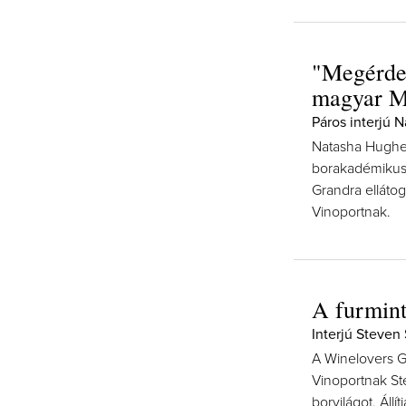
"Megérdem
magyar M
Páros interjú 
Natasha Hughe
borakadémikus 
Grandra ellátog
Vinoportnak.
A furmint
Interjú Steven 
A Winelovers Gr
Vinoportnak Ste
borvilágot. Áll