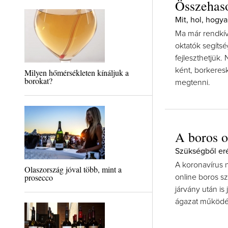
Összehaso
Mit, hol, hogya
Ma már rendkívü
oktatók segíts
fejleszthetjük
ként, borkeres
Milyen hőmérsékleten kínáljuk a
borokat?
megtenni.
A boros o
Szükségből er
A koronavírus
Olaszország jóval több, mint a
prosecco
online boros s
járvány után is
ágazat működé