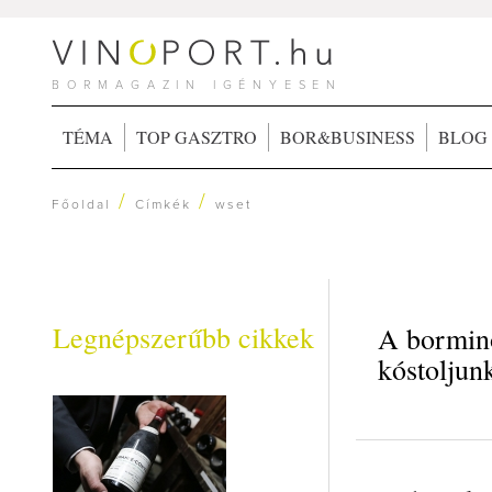
BORMAGAZIN IGÉNYESEN
TÉMA
TOP GASZTRO
BOR&BUSINESS
BLOG
/
/
Főoldal
Címkék
wset
Legnépszerűbb cikkek
A borminő
kóstoljun