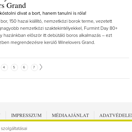
rs Grand
stolni divat a bort, hanem tanulni is róla!
or, 150 hazai kiállító, nemzetközi borok terme, vezetett
gnagyobb nemzetközi szaktekintélyekkel, Furmint Day 80+
gy hazánkban először itt debütáló boros alkalmazás – ezt
ő ízben megrendezésre kerülő Winelovers Grand.
4
5
6
7
N
IMPRESSZUM
MÉDIAAJÁNLAT
ADATVÉDEL
 szolgáltatásai