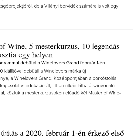
zsgőprojektjéről, de a Villányi borvidék számára is volt egy
of Wine, 5 mesterkurzus, 10 legendás
asztia egy helyen
grammal debütál a Winelovers Grand február 1-én
0 kiállítóval debütál a Winelovers márka új
ye, a Winelovers Grand. Középpontjában a borkóstolás
 kapcsolatos edukáció áll, itthon ritkán látható színvonalú
ral, köztük a mesterkurzusokon előadó két Master of Wine-
újítás a 2020. február 1-én érkező első