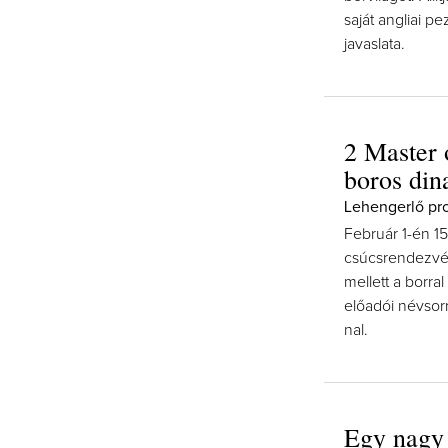
saját angliai pe
javaslata.
2 Master 
boros din
Lehengerlő pro
Február 1-én 15
csúcsrendezvén
mellett a borral
előadói névsor
nal.
Egy nagy 