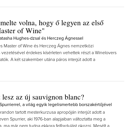
elte volna, hogy ő legyen az első
aster of Wine"
Natasha Hughes-dzsal és Herczeg Ágnessel
s Master of Wine és Herczeg Ágnes nemzetközi
vezetésével érdekes kísérleten vehettek részt a Winelovers
atók. A két szakember utána páros interjút adott a
 lesz az új sauvignon blanc?
Spurrierrel, a világ egyik legelismertebb borszakértőjével
andon tartott mesterkurzusa apropóján interjút adott a
ven Spurrier, aki 1976-ban alapjaiban változtatta meg a
ítja, ma már nem tudna ekkora felfordulást okozni. Mesélt a