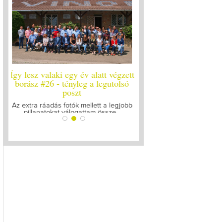
ett
Így lesz valaki egy év alatt végzett
Így lesz valaki egy év 
ó
borász #25
borász #24 - újr
Megírtuk a modulzáró vizsgákat, már
A járvány kitörése óta el
lázasan készülünk az utolsó...
gyűltünk össze a Soó
bb