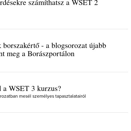
rdésekre számíthatsz a WSET 2
k borszakértő - a blogsorozat újabb
Így lesz valaki egy év alatt végz
borász #26 - tényleg a legutols
ent meg a Borászportálon
poszt
Az extra ráadás fotók mellett a legjo
pillanatokat válogattam össze...
ól a WSET 3 kurzus?
orozatban mesél személyes tapasztalatairól