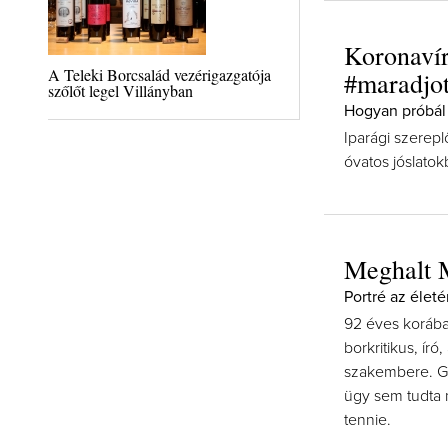
Koronavír
A Teleki Borcsalád vezérigazgatója
#maradjot
szőlőt legel Villányban
Hogyan próbál 
Iparági szereplő
óvatos jóslatok
Meghalt 
Portré az életé
92 éves korába
borkritikus, ír
szakembere. Ga
ügy sem tudta m
tennie.