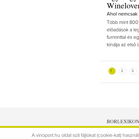
Winelove
Ahol nemcsak kó
Több mint 800 b
előadások a le
furminttal és e
kínálja az els
1
2
3
BORLEXIKO
A vinoport.hu oldal süti fájlokat (cookie-kat) használ