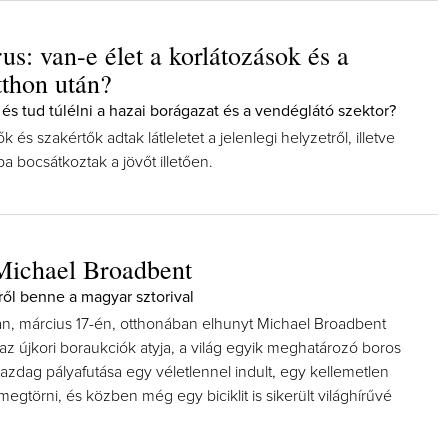
us: van-e élet a korlátozások és a
thon után?
és tud túlélni a hazai borágazat és a vendéglátó szektor?
k és szakértők adtak látleletet a jelenlegi helyzetről, illetve
ba bocsátkoztak a jövőt illetően.
Michael Broadbent
ről benne a magyar sztorival
n, március 17-én, otthonában elhunyt Michael Broadbent
ó, az újkori boraukciók atyja, a világ egyik meghatározó boros
zdag pályafutása egy véletlennel indult, egy kellemetlen
egtörni, és közben még egy biciklit is sikerült világhírűvé