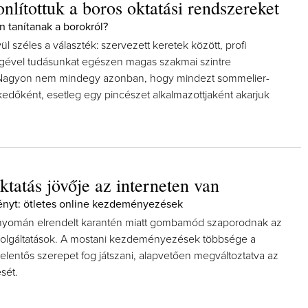
nlítottuk a boros oktatási rendszereket
n tanítanak a borokról?
l széles a választék: szervezett keretek között, profi
égével tudásunkat egészen magas szakmai szintre
. Nagyon nem mindegy azonban, hogy mindezt sommelier-
kedőként, esetleg egy pincészet alkalmazottjaként akarjuk
ktatás jövője az interneten van
ényt: ötletes online kezdeményezések
 nyomán elrendelt karantén miatt gombamód szaporodnak az
zolgáltatások. A mostani kezdeményezések többsége a
 jelentős szerepet fog játszani, alapvetően megváltoztatva az
sét.