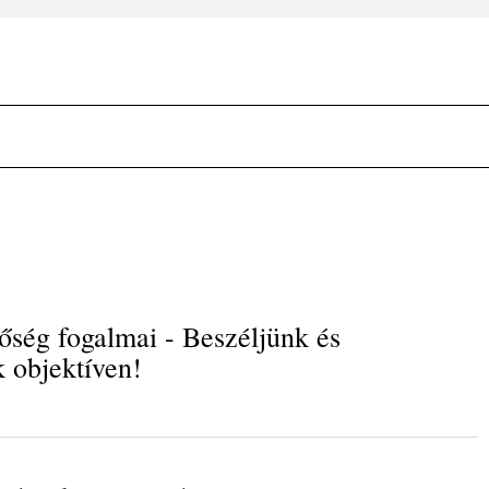
ség fogalmai - Beszéljünk és
k objektíven!