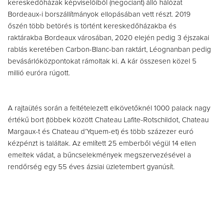
kereskedőházak képviselőiből (negociant) álló hálózat
Bordeaux-i borszállítmányok ellopásában vett részt. 2019
őszén több betörés is történt kereskedőházakba és
raktárakba Bordeaux városában, 2020 elején pedig 3 éjszakai
rablás keretében Carbon-Blanc-ban raktárt, Léognanban pedig
bevásárlóközpontokat rámoltak ki. A kár összesen közel 5
millió euróra rúgott.
A rajtaütés során a feltételezett elkövetőknél 1000 palack nagy
értékű bort (többek között Chateau Lafite-Rotschildot, Chateau
Margaux-t és Chateau d’Yquem-et) és több százezer euró
kézpénzt is találtak. Az említett 25 emberből végül 14 ellen
emeltek vádat, a bűncselekmények megszervezésével a
rendőrség egy 55 éves ázsiai üzletembert gyanúsít.