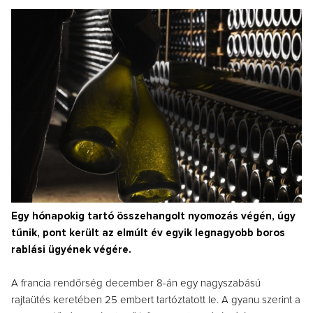
Egy hónapokig tartó összehangolt nyomozás végén, úgy
tűnik, pont került az elmúlt év egyik legnagyobb boros
rablási ügyének végére.
A francia rendőrség december 8-án egy nagyszabású
rajtaütés keretében 25 embert tartóztatott le. A gyanu szerint a