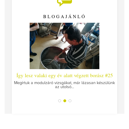
BLOGAJÁNLÓ
tt borász #25
Így lesz valaki egy év alatt végzett borász #24
újrakezdés
ázasan készülünk
A járvány kitörése óta első alkalommal gyűltünk össz
a Soósban,...