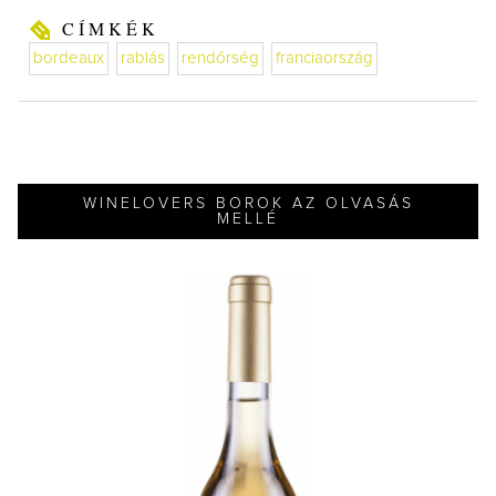
CÍMKÉK
bordeaux
rablás
rendőrség
franciaország
WINELOVERS BOROK AZ OLVASÁS
MELLÉ