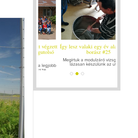
 év alatt végzett
Így lesz valaki egy év alatt végzett
Így lesz 
leg a legutolsó
borász #25
bor
zt
Megírtuk a modulzáró vizsgákat, már
A járvány
lázasan készülünk az utolsó...
gyűl
 mellett a legjobb
gattam össze...