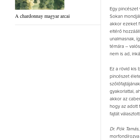
Egy pincészet 
A chardonnay magyar arcai
Sokan mondják,
akkor ezeket f
eltérő hozzáál
unalmasnak, íg
témára – valós
nem is ad, inká
Ez a rövid kis
pincészet élet
szőlőfajtájána
gyakorlattal, 
akkor az caber
hogy az adott 
fajtát választo
Dr. Pók Tamás
morfondírozva