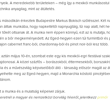
ényeik. A meredekebb területeken – még így a mexikói munkásostul 
hnika anyagilag, mint az átültetés.
s másodikán érkeztek Budapestre Markus Bokisch szőlésszel. Két n
n álltak munkába, hogy napkeltétől napnyugtáig, tíz nap alatt, hét he
 tőkét oltsanak át. A munka nem éppen könnyű, ezt az is mutatja, h
n a bőr megkeményedett. Az Eged-hegyen ezen túl furmintból és pi
ajon cabernet franc-ból, chardonnay-ból és pinot noir-ból lesz több.
aztán május 10-én, szombat este egy kis mexikói-egri fiestával szak
lajdonosai. A közel százfős – borászokból, éttermesekből, borszakír
ia és a művészvilág képviselőiből álló - társaság először magát az át
gyelhette meg az Eged-hegyen, majd a Monarchia kóstoló pincéjébe
dánom.
 a munka és a mulatság képeivel zárjuk.
zeretnél a magyar és nemzetközi borvilág híreiről, jelentkezz
primőr