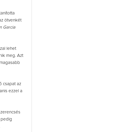
anította
az ötvenkét
 Garcia
zal lehet
nik meg. Azt
ő magasabb
ő csapat az
anis ezzel a
 Szerencsés
k pedig
.