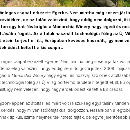
önleges csapat érkezett Egerbe. Nem mintha még sosem járta
orvidéken, de az talán valószínű, hogy eddig nem dolgozni jöt
tán egy hat fős brigád a Monarchia Winery nagy-egedi és nos
ltásába fogott. Az általuk használt technológia főleg az Új-Vi
letein terjedt el, itt, Európában kevésbe használt, így nem vé
eklődést keltett a kis csapat.
nleges csapat érkezett Egerbe. Nem mintha még sosem jártak volna
de az elég valószínű, hogy eddig nem dolgozni jöttek. 2008. május
igád a
Monarchia Winery
nagy-egedi és noszvaji szőlőinek átoltásába
t technológia főleg az Új-Világ bortermő területein terjedt el, itt, Eu
lt, így nem véletlen, hogy nagy érdeklődést keltett a kis csapat.
ulajdonképpen az átoltás, és miért volt rá szükség egyáltalán? Minden
 kérdés, hogy milyen szőlőfajtákkal dolgozzon. Hazánkban a legtöb
ak tipikus, szinte helyinek tekinthető fajták, de egyre jelentősebb a