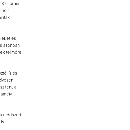
 Kalifornia
 noir
inták
őkéket és
tés azonban
yek termőre
ztói ízlés
zívesen
zíteni, a
, amely
t a módszert
 is