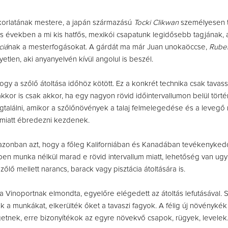
korlatának mestere, a japán származású
Tocki Clikwan
személyesen t
 években a mi kis hatfős, mexikói csapatunk legidősebb tagjának, 
ciá
nak a mesterfogásokat. A gárdát ma már Juan unokaöccse,
Ruben
yetlen, aki anyanyelvén kívül angolul is beszél.
ogy a szőlő átoltása időhöz kötött. Ez a konkrét technika csak tavass
kor is csak akkor, ha egy nagyon rövid időintervallumon belül törté
egtalálni, amikor a szőlőnövények a talaj felmelegedése és a leveg
miatt ébredezni kezdenek.
azonban azt, hogy a főleg Kaliforniában és Kanadában tevékenyked
en munka nélkül marad e rövid intervallum miatt, lehetőség van ugy
őlő mellett narancs, barack vagy pisztácia átoltására is.
a Vinoportnak elmondta, egyelőre elégedett az átoltás lefutásával.
ék a munkákat, elkerülték őket a tavaszi fagyok. A félig új növényké
etnek, erre bizonyítékok az egyre növekvő csapok, rügyek, levelek