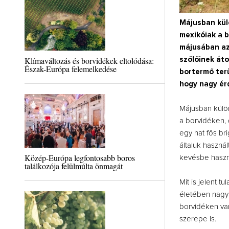
Májusban kül
mexikóiak a b
májusában az
Klímaváltozás és borvidékek eltolódása:
szőlőinek áto
Észak-Európa felemelkedése
bortermő terü
hogy nagy érd
Májusban külö
a borvidéken, 
egy hat fős br
általuk használ
Közép-Európa legfontosabb boros
kevésbe haszná
találkozója felülmúlta önmagát
Mit is jelent t
életében nagy
borvidéken vann
szerepe is.