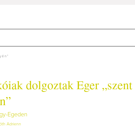
yén”
óiak dolgoztak Eger „szent
n”
agy-Egeden
óth Adrienn