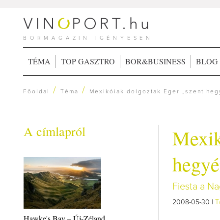
BORMAGAZIN IGÉNYESEN
TÉMA
TOP GASZTRO
BOR&BUSINESS
BLOG
/
/
Főoldal
Téma
Mexikóiak dolgoztak Eger „szent heg
A címlapról
Mexik
hegyé
Fiesta a N
2008-05-30 |
T
Hawke's Bay – Új-Zéland