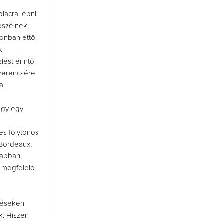
iacra lépni.
eszélnek,
onban ettől
k
lést érintő
szerencsére
a.
hogy egy
es folytonos
 Bordeaux,
 abban,
b megfelelő
déseken
k. Hiszen