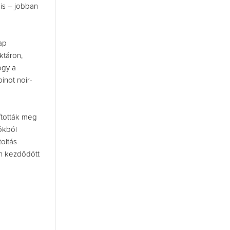
is – jobban
ap
ktáron,
ogy a
not noir-
ították meg
ókból
oltás
n kezdődött