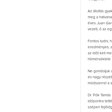
Az átoltás gya
meg a hatvanas
éves
Juan Gar
vezeti, ő az eg
Fontos tudni, h
eredményes, ak
az időt kell m
hőmérséklete 
Ne gondoljuk 
év nagy részéb
módszerrel a sz
Dr. Pók Tamás 
időpontra tett
szépen fejlődg