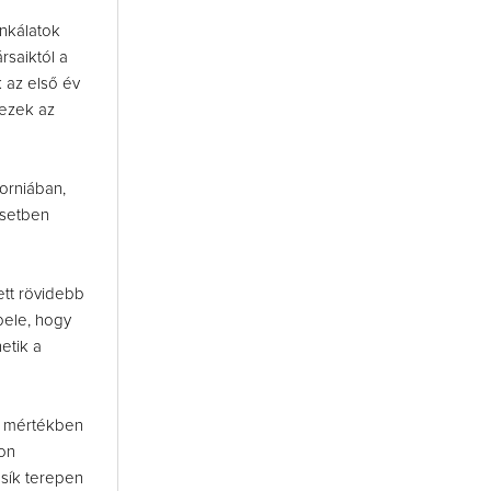
nkálatok
rsaiktól a
 az első év
 ezek az
orniában,
esetben
ett rövidebb
bele, hogy
etik a
y mértékben
hon
sík terepen