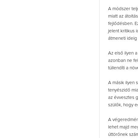
A módszer telj
miatt az átolt
fejlődésben. E
jelent kritiku
átmeneti idei
Az első ilyen 
azonban ne fel
túllendíti a n
A másik ilyen 
tenyészidő mia
az évvesztes g
szülők, hogy e
A végeredmény
lehet majd meg
úttörőnek szám