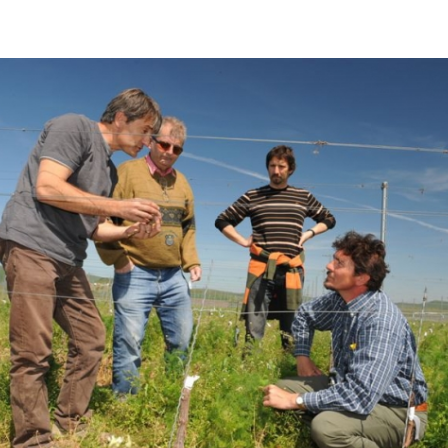
Így lesz valaki egy
borász #26 - tény
pos
Az extra ráadás fotók
pillanatokat válo