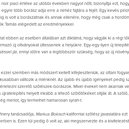
 noir piaci értéke az utóbbi években nagyot nőtt, bizonyítja ezt, hogy
is egyre több borász adja erre a nehéz fajtára a fejét. Egy kevés pinot
ig is volt a borászatnak és annak ellenére, hogy még csak a hordóm
Pók Tamás elégedett az eredményekkel.
lat ebben az esetben általában azt diktálná, hogy vágják ki a régi t
ármazó új oltványokat ültessenek a helyükre. Egy-egy ilyen új telepí
séssel jár, ennyi időre van a legtöbbször szükség, hogy az új növén
 ezzel szemben más módszert kellett kifejleszteniük, az ottani fogyas
kusabban változik a miénknél. Az újabb és újabb igényeket pedig s
kísérletezni szerető szőlészek-borászok. Mivel éveket nem akarnak ves
újratelepítés helyett inkább a létező szőlőtőkéket oltják át. A szőlő
g merlot, így termelhet hamarosan syrah-t.
inery tanácsadója,
Markus Bokisch
kaliforniai szőlész javaslatára ez
rben is. Ezen túl pedig ő volt az, aki megszervezte és a kivitelezést