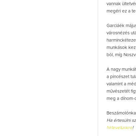
vannak ültetv
megéri ez a tec
Garciáék máju
városnézés utá
harminckétezer
munkások kezé
ból, míg Noszv
A nagy munkát 
a pincészet tu
valamint a méd
művészetét fi
meg a dínom-
Beszámolónkat
Ha értesülni s
hírlevelünkre
!