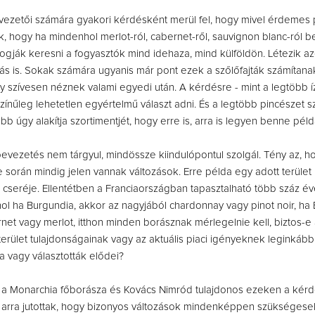
vezetői számára gyakori kérdésként merül fel, hogy mivel érdemes p
 hogy ha mindenhol merlot-ról, cabernet-ről, sauvignon blanc-ról b
ogják keresni a fogyasztók mind idehaza, mind külföldön. Létezik az
lás is. Sokak számára ugyanis már pont ezek a szőlőfajták számítana
y szívesen néznek valami egyedi után. A kérdésre - mint a legtöbb íz
zínűleg lehetetlen egyértelmű választ adni. És a legtöbb pincészet 
bb úgy alakítja szortimentjét, hogy erre is, arra is legyen benne péld
 bevezetés nem tárgyul, mindössze kiindulópontul szolgál. Tény az, 
e során mindig jelen vannak változások. Erre példa egy adott terület
k cseréje. Ellentétben a Franciaországban tapasztalható több száz év
ahol ha Burgundia, akkor az nagyjából chardonnay vagy pinot noir, ha
net vagy merlot, itthon minden borásznak mérlegelnie kell, biztos-e
terület tulajdonságainak vagy az aktuális piaci igényeknek leginkáb
tta vagy választották elődei?
, a Monarchia főborásza és Kovács Nimród tulajdonos ezeken a kér
 arra jutottak, hogy bizonyos változások mindenképpen szükségese