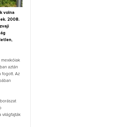
k volna
tek. 2008.
zvaji
lág
letlen,
 mexikóiak
ában aztán
 fogott. Az
rópában
 borászat
b
 világfajták