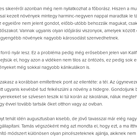
es sikeréről azonban még nem nyilatkozhat a főborász. Hiszen a mu
ással kezelt növények mintegy harminc-negyven nappal maradtak le tá
z egyelőre nem jelent gondot, előbb-utóbb behozzák magukat, csak
s időszakot. Vannak ugyanis olyan időjárási viszonyok, amelyek között
g gyengébb növények nagyobb károsodást szenvedhetnek.
a forró nyár lesz. Ez a probléma pedig még erősebben jelen van Kalif
ejtsük el, hogy azon a vidéken nem tilos az öntözés, ez pedig sok 
övényeket még sokkal nagyobb kánikulákon is.
szakasz a korábban említettnek pont az ellentéte: a tél. Az úgynevez
tt ugyanis kevésbé tud felkészülni a növény a hidegre. Gondoljunk 
yerekeket se szívesen teszik ki túl korán az iskolának, náluk megteh
gy évvel tovább tartsák őket otthon vagy az oviban.
t tehát idén augusztusban kisebb, de jövő tavasszal már elég nag
állapítani. Tamás végszóként még azt mondta el, hogy ezt, a ma itt
ító módszert különösen olyan pincészeteknek ajánlja, akiknek nem 