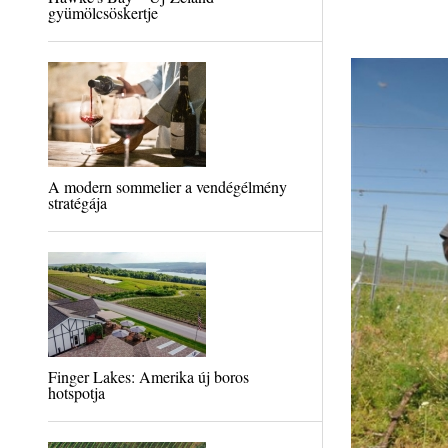
gyümölcsöskertje
A modern sommelier a vendégélmény
stratégája
Finger Lakes: Amerika új boros
hotspotja