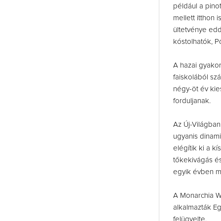
például a pinot
mellett itthon 
ültetvénye edd
kóstolhatók, 
A hazai gyakor
faiskolából sz
négy-öt év kie
forduljanak.
Az Új-Világban
ugyanis dinami
elégítik ki a 
tőkekivágás és 
egyik évben mé
A Monarchia W
alkalmazták Ege
felügyelte.