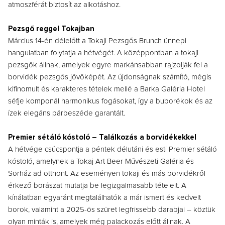
atmoszférát biztosít az alkotáshoz.
Pezsgő reggel Tokajban
Március 14-én délelőtt a Tokaji Pezsgős Brunch ünnepi
hangulatban folytatja a hétvégét. A középpontban a tokaji
pezsgők állnak, amelyek egyre markánsabban rajzolják fel a
borvidék pezsgős jövőképét.
Az újdonságnak számító, mégis
kifinomult és karakteres tételek mellé a Barka Galéria Hotel
séfje komponál harmonikus fogásokat, így a buborékok és az
ízek elegáns párbeszéde garantált.
Premier sétáló kóstoló – Találkozás a borvidékekkel
A hétvége csúcspontja a péntek délutáni és esti Premier sétáló
kóstoló, amelynek a Tokaj Art Beer Művészeti Galéria és
Sörház ad otthont.
Az eseményen tokaji és más borvidékről
érkező borászat mutatja be legizgalmasabb tételeit. A
kínálatban egyaránt megtalálhatók a már ismert és kedvelt
borok, valamint a 2025-ös szüret legfrissebb darabjai – köztük
olyan minták is, amelyek még palackozás előtt állnak. A