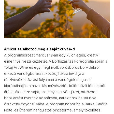
Amikor te alkotod meg a saját cuvée-d
A programsorozat március 13-án egy különleges, kreatív
élménnyel veszi kezdetét. A Borházasítás koreográfia során a
Tokaj Art Wine és egy meghívott, vörösboros borvidékről
érkező vendégborászat közös játékra invitálja a
résztvevőket.
Az est folyamán a vendégek maguk is
kipróbálhatják a házasítás művészetét: különböző tételekből
állíthatják össze saját, személyes cuvée-jüket, miközben
bepillantást nyernek az arányok, karakterek és stílusok
érzékeny egyensúlyába. A program helyszíne a Barka Galéria
Hotel és Étterem hangulatos pinceterme, amely tökéletes