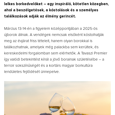
lelkes borkedvelőket – egy inspiráló, kötetlen közegben,
ahol a beszélgetések, a kóstolások és a személyes
találkozások adják az élmény gerincét.
Március 13-14-én a figyelem középpontjában a 2025-ös
újborok állnak. A vendégek nemcsak elsőként kóstolhatják
meg az évjárat friss tételeit, hanem olyan borokkal is
találkozhatnak, amelyek még palackba sem kerültek, és
kereskedelmi forgalomban sem elérhetők. A Tavaszi Premier
így valódi betekintést kínál a jövő borainak születésébe – a
terroir sokszínűségét és a kortárs magyar borkultúra
lendületes fejlődését ünnepelve.