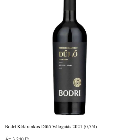
Bodri Kékfrankos Dűlő Válogatás 2021 (0,75l)
Ár: 3.240 Ft