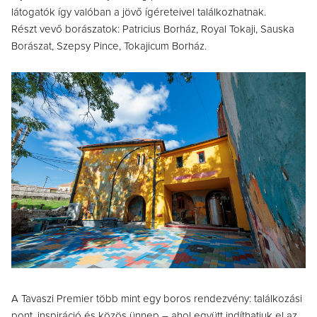
látogatók így valóban a jövő ígéreteivel találkozhatnak.
Részt vevő borászatok:
Patricius Borház,
Royal Tokaji,
Sauska
Borászat,
Szepsy Pince,
Tokajicum Borház.
A Tavaszi Premier több mint egy boros rendezvény: találkozási
pont, inspiráció és közös ünnep – ahol együtt indíthatjuk el az