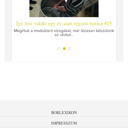
 #26 -
Így lesz valaki egy év alatt végzett borász #25
Így l
Megírtuk a modulzáró vizsgákat, már lázasan készülünk
az utolsó...
tokat
A jár
BORLEXIKON
IMPRESSZUM