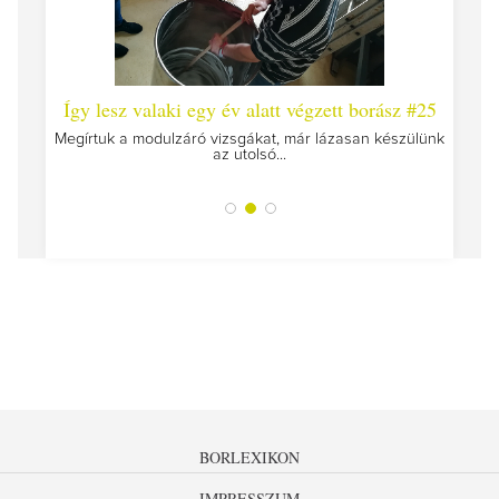
 #26 -
Így lesz valaki egy év alatt végzett borász #25
Így l
Megírtuk a modulzáró vizsgákat, már lázasan készülünk
az utolsó...
tokat
A jár
BORLEXIKON
IMPRESSZUM