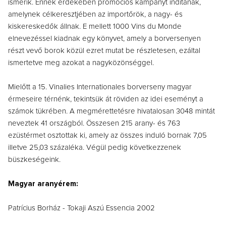
ismerik. Ennek érdekében promóciós kampányt indítanak,
amelynek célkeresztjében az importőrök, a nagy- és
kiskereskedők állnak. E mellett 1000 Vins du Monde
elnevezéssel kiadnak egy könyvet, amely a borversenyen
részt vevő borok közül ezret mutat be részletesen, ezáltal
ismertetve meg azokat a nagyközönséggel.
Mielőtt a 15. Vinalies Internationales borverseny magyar
érmeseire térnénk, tekintsük át röviden az idei eseményt a
számok tükrében. A megmérettetésre hivatalosan 3048 mintát
neveztek 41 országból. Összesen 215 arany- és 763
ezüstérmet osztottak ki, amely az összes induló bornak 7,05
illetve 25,03 százaléka. Végül pedig következzenek
büszkeségeink.
Magyar aranyérem:
Patrícius Borház - Tokaji Aszú Essencia 2002