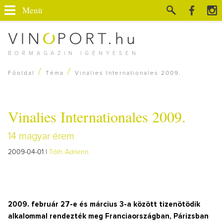
Menü
BORMAGAZIN IGÉNYESEN
/
/
Főoldal
Téma
Vinalies Internationales 2009.
Vinalies Internationales 2009.
14 magyar érem
2009-04-01 |
Tóth Adrienn
2009. február 27-e és március 3-a között tizenötödik
alkalommal rendezték meg Franciaországban, Párizsban