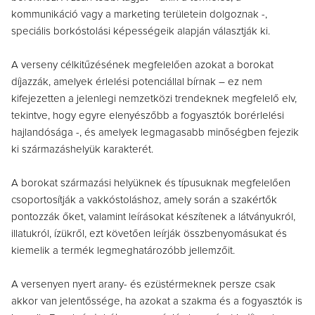
kommunikáció vagy a marketing területein dolgoznak -,
speciális borkóstolási képességeik alapján választják ki.
A verseny célkitűzésének megfelelően azokat a borokat
díjazzák, amelyek érlelési potenciállal bírnak – ez nem
kifejezetten a jelenlegi nemzetközi trendeknek megfelelő elv,
tekintve, hogy egyre elenyészőbb a fogyasztók borérlelési
hajlandósága -, és amelyek legmagasabb minőségben fejezik
ki származáshelyük karakterét.
A borokat származási helyüknek és típusuknak megfelelően
csoportosítják a vakkóstoláshoz, amely során a szakértők
pontozzák őket, valamint leírásokat készítenek a látványukról,
illatukról, ízükről, ezt követően leírják összbenyomásukat és
kiemelik a termék legmeghatározóbb jellemzőit.
A versenyen nyert arany- és ezüstérmeknek persze csak
akkor van jelentőssége, ha azokat a szakma és a fogyasztók is