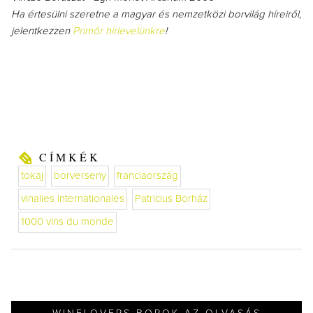
Ha értesülni szeretne a magyar és nemzetközi borvilág híreiről,
jelentkezzen
Primőr hírlevelünkre
!
CÍMKÉK
tokaj
borverseny
franciaország
vinalies internationales
Patricius Borház
1000 vins du monde