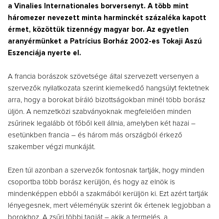
a Vinalies Internationales borversenyt. A több mint
háromezer nevezett minta harminckét százaléka kapott
érmet, közöttük tizennégy magyar bor. Az egyetlen
aranyérmünket a Patrícius Borház 2002-es Tokaji Aszú
Eszenciája nyerte el.
A francia borászok szövetsége által szervezett versenyen a
szervezők nyilatkozata szerint kiemelkedő hangsúlyt fektetnek
arra, hogy a borokat bíráló bizottságokban minél több borász
üljön. A nemzetközi szabványoknak megfelelően minden
zsűrinek legalább öt főből kell állnia, amelyben két hazai –
esetünkben francia – és három más országból érkező
szakember végzi munkáját.
Ezen túl azonban a szervezők fontosnak tartják, hogy minden
csoportba több borász kerüljön, és hogy az elnök is
mindenképpen ebből a szakmából kerüljön ki. Ezt azért tartják
lényegesnek, mert véleményük szerint ők értenek legjobban a
borokhoz. A zsűri többi tagját – akik a termelés, a