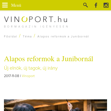
Menü
BORMAGAZIN IGÉNYESEN
/
/
Főoldal
Téma
Alapos reformok a Junibornál
Alapos reformok a Junibornál
Új elnök, új tagok, új irány
2017-11-08 |
Vinoport