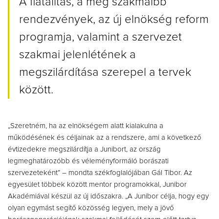
A fiatalítás, a még szakmaibb
rendezvények, az új elnökség reform
programja, valamint a szervezet
szakmai jelenlétének a
megszilárdítása szerepel a tervek
között.
„Szeretném, ha az elnökségem alatt kialakulna a
működésének és céljainak az a rendszere, ami a következő
évtizedekre megszilárdítja a Junibort, az ország
legmeghatározóbb és véleményformáló borászati
szervezeteként” – mondta székfoglalójában Gál Tibor. Az
egyesület többek között mentor programokkal, Junibor
Akadémiával készül az új időszakra. „A Junibor célja, hogy egy
olyan egymást segítő közösség legyen, mely a jövő