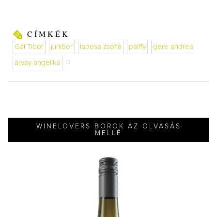
CÍMKÉK
Gál Tibor
junibor
laposa zsófia
pálffy
gere andrea
árvay angelika
WINELOVERS BOROK AZ OLVASÁS
MELLÉ