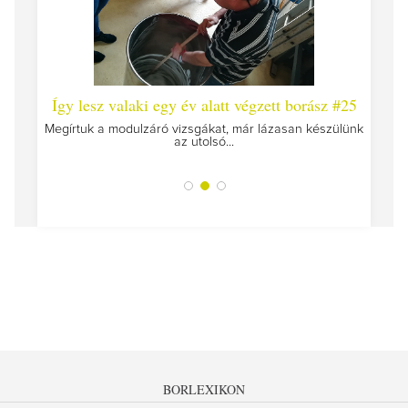
 #26 -
Így lesz valaki egy év alatt végzett borász #25
Így l
Megírtuk a modulzáró vizsgákat, már lázasan készülünk
az utolsó...
tokat
A jár
BORLEXIKON