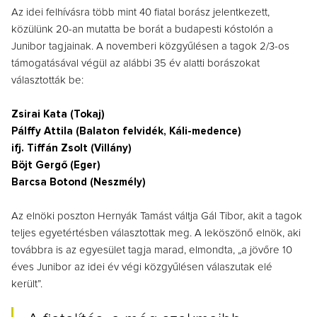
Az idei felhívásra több mint 40 fiatal borász jelentkezett,
közülünk 20-an mutatta be borát a budapesti kóstolón a
Junibor tagjainak. A novemberi közgyűlésen a tagok 2/3-os
támogatásával végül az alábbi 35 év alatti borászokat
választották be:
Zsirai Kata (Tokaj)
Pálffy Attila (Balaton felvidék, Káli-medence)
ifj. Tiffán Zsolt (Villány)
Böjt Gergő (Eger)
Barcsa Botond (Neszmély)
Az elnöki poszton Hernyák Tamást váltja Gál Tibor, akit a tagok
teljes egyetértésben választottak meg. A leköszönő elnök, aki
továbbra is az egyesület tagja marad, elmondta, „a jövőre 10
éves Junibor az idei év végi közgyűlésen válaszutak elé
került”.