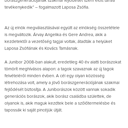
borászgenerációjának szakmai fejlődését szem előtt tartva
tevékenykedik” – fogalmazott Laposa Zsófia.
Az új elnök megválasztásával együtt az elnökség összetétele
is megváltozik. Árvay Angelika és Gere Andrea, akik a
kezdetektől a vezetőség tagjai voltak, átadták a helyüket
Laposa Zsófiának és Kovács Tamásnak.
A Junibor 2008-ban alakult, eredetileg 40 év alatti borászokat
tömörít meghívásos alapon: a tagok szavaznak az új tagok
felvételéről minden évben. A cél egy olyan közösség
létrehozása volt, amely a jövő borászgenerációjának szakmai
fejlődését biztosítja. A Juniborászok között vannak sokadik
generációs borászok, akik borász családba születtek, de
olyanok is, akik maguk kezdtek bele a szőlőtermelésbe és
tapossák ki saját pincéjük útját.