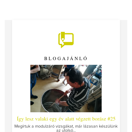
BLOGAJÁNLÓ
 #26 -
Így lesz valaki egy év alatt végzett borász #25
Így l
Megírtuk a modulzáró vizsgákat, már lázasan készülünk
az utolsó...
tokat
A jár