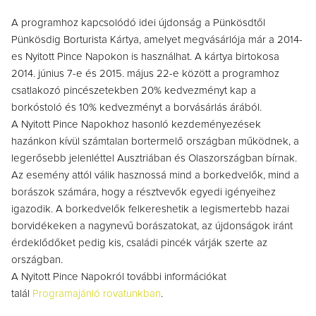
A programhoz kapcsolódó idei újdonság a Pünkösdtől
Pünkösdig Borturista Kártya, amelyet megvásárlója már a 2014-
es Nyitott Pince Napokon is használhat. A kártya birtokosa
2014. június 7-e és 2015. május 22-e között a programhoz
csatlakozó pincészetekben 20% kedvezményt kap a
borkóstoló és 10% kedvezményt a borvásárlás árából.
A Nyitott Pince Napokhoz hasonló kezdeményezések
hazánkon kívül számtalan bortermelő országban működnek, a
legerősebb jelenléttel Ausztriában és Olaszországban bírnak.
Az esemény attól válik hasznossá mind a borkedvelők, mind a
borászok számára, hogy a résztvevők egyedi igényeihez
igazodik. A borkedvelők felkereshetik a legismertebb hazai
borvidékeken a nagynevű borászatokat, az újdonságok iránt
érdeklődőket pedig kis, családi pincék várják szerte az
országban.
A Nyitott Pince Napokról további információkat
talál
Programajánló rovatunkban
.