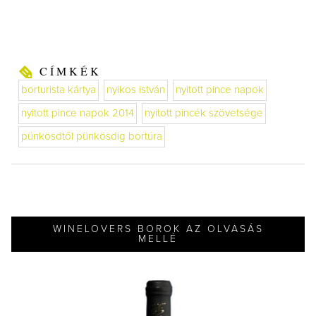
CÍMKÉK
borturista kártya
nyikos istván
nyitott pince napok
nyitott pince napok 2014
nyitott pincék szövetsége
pünkösdtől pünkösdig bortúra
WINELOVERS BOROK AZ OLVASÁS
MELLÉ