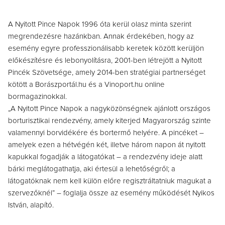
A Nyitott Pince Napok 1996 óta kerül olasz minta szerint
megrendezésre hazánkban. Annak érdekében, hogy az
esemény egyre professzionálisabb keretek között kerüljön
előkészítésre és lebonyolításra, 2001-ben létrejött a Nyitott
Pincék Szövetsége, amely 2014-ben stratégiai partnerséget
kötött a Borászportál.hu és a Vinoport.hu online
bormagazinokkal.
„A Nyitott Pince Napok a nagyközönségnek ajánlott országos
borturisztikai rendezvény, amely kiterjed Magyarország szinte
valamennyi borvidékére és bortermő helyére. A pincéket –
amelyek ezen a hétvégén két, illetve három napon át nyitott
kapukkal fogadják a látogatókat – a rendezvény ideje alatt
bárki meglátogathatja, aki értesül a lehetőségről; a
látogatóknak nem kell külön előre regisztráltatniuk magukat a
szervezőknél” – foglalja össze az esemény működését Nyikos
István, alapító.