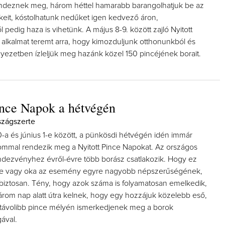
ndeznek meg, három héttel hamarabb barangolhatjuk be az
keit, kóstolhatunk nedűket igen kedvező áron,
pedig haza is vihetünk. A május 8-9. között zajló Nyitott
 alkalmat teremt arra, hogy kimozduljunk otthonunkból és
nyezetben ízleljük meg hazánk közel 150 pincéjének borait.
ince Napok a hétvégén
szágszerte
-a és június 1-e között, a pünkösdi hétvégén idén immár
ommal rendezik meg a Nyitott Pince Napokat. Az országos
ndezvényhez évről-évre több borász csatlakozik. Hogy ez
 vagy oka az esemény egyre nagyobb népszerűségének,
biztosan. Tény, hogy azok száma is folyamatosan emelkedik,
három nap alatt útra kelnek, hogy egy hozzájuk közelebb eső,
távolibb pince mélyén ismerkedjenek meg a borok
gával.