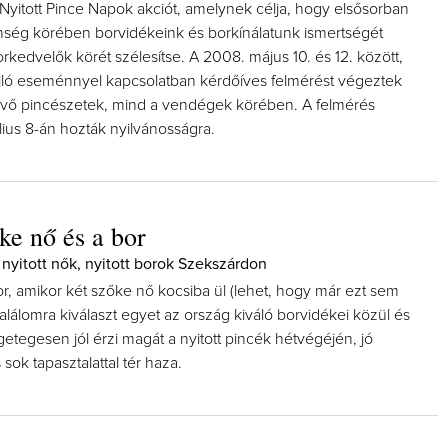
Nyitott Pince Napok akciót, amelynek célja, hogy elsősorban
önség körében borvidékeink és borkínálatunk ismertségét
orkedvelők körét szélesítse. A 2008. május 10. és 12. között,
ló eseménnyel kapcsolatban kérdőíves felmérést végeztek
evő pincészetek, mind a vendégek körében. A felmérés
ius 8-án hozták nyilvánosságra.
ke nő és a bor
 nyitott nők, nyitott borok Szekszárdon
or, amikor két szőke nő kocsiba ül (lehet, hogy már ezt sem
, találomra kiválaszt egyet az ország kiváló borvidékei közül és
etegesen jól érzi magát a nyitott pincék hétvégéjén, jó
 sok tapasztalattal tér haza.