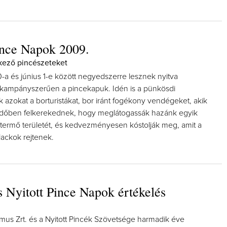
ince Napok 2009.
tkező pincészeteket
-a és június 1-e között negyedszerre lesznek nyitva
kampányszerűen a pincekapuk. Idén is a pünkösdi
 azokat a borturistákat, bor iránt fogékony vendégeket, akik
 időben felkerekednek, hogy meglátogassák hazánk egyik
rtermő területét, és kedvezményesen kóstolják meg, amit a
lackok rejtenek.
 Nyitott Pince Napok értékelés
mus Zrt. és a Nyitott Pincék Szövetsége harmadik éve