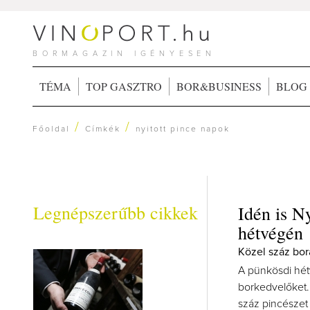
BORMAGAZIN IGÉNYESEN
TÉMA
TOP GASZTRO
BOR&BUSINESS
BLOG
/
/
Főoldal
Címkék
nyitott pince napok
Legnépszerűbb cikkek
Idén is N
hétvégén
Közel száz borá
A pünkösdi hét
borkedvelőket.
száz pincészet 