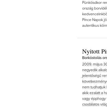
Pünkösdkor re
ország borvidé
kedvenceinkből 
Pince Napok jó
autentikus kör
Nyitott P
Borkóstolás or
2009. május 30
negyedik alkal
jelentőségű re
következménye
nem tudhatjuk 
akik ezalatt a 
vagy épphogy 
csodálatos vilá