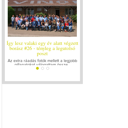
ett
Így lesz valaki egy év alatt végzett
Így lesz valaki egy év 
ó
borász #25
borász #24 - újr
Megírtuk a modulzáró vizsgákat, már
A járvány kitörése óta el
lázasan készülünk az utolsó...
gyűltünk össze a Soó
bb