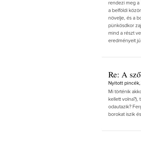
rendezi meg a 
a belföldi köz
növelje, és a b
pünkösdkor zaj
mind a részt v
eredményeit júl
Re: A sző
Nyitott pincék,
Mi történik akk
kellett volna?)
odautazik? Ferg
borokat iszik és