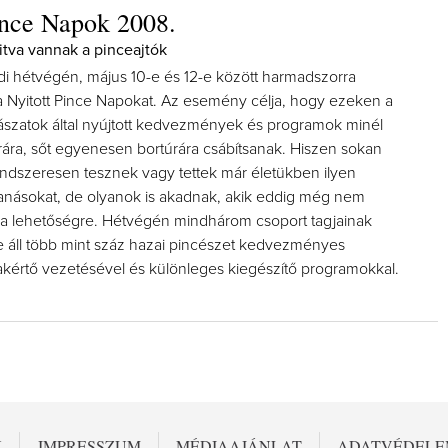
ince Napok 2008.
tva vannak a pinceajtók
di hétvégén, május 10-e és 12-e között harmadszorra
 Nyitott Pince Napokat. Az esemény célja, hogy ezeken a
szatok által nyújtott kedvezmények és programok minél
rára, sőt egyenesen bortúrára csábítsanak. Hiszen sokan
endszeresen tesznek vagy tettek már életükben ilyen
ccanásokat, de olyanok is akadnak, akik eddig még nem
 a lehetőségre. Hétvégén mindhárom csoport tagjainak
 áll több mint száz hazai pincészet kedvezményes
zakértő vezetésével és különleges kiegészítő programokkal.
N
IMPRESSZUM
MÉDIAAJÁNLAT
ADATVÉDEL