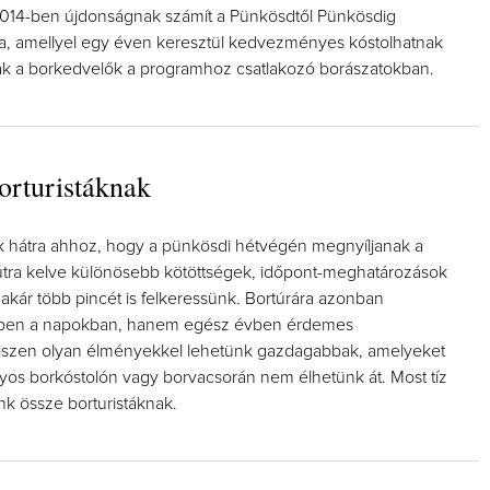
2014-ben újdonságnak számít a Pünkösdtől Pünkösdig
tya, amellyel egy éven keresztül kedvezményes kóstolhatnak
ak a borkedvelők a programhoz csatlakozó borászatokban.
Így lesz valaki egy év alatt végz
borturistáknak
borász #26 - tényleg a legutols
poszt
Az extra ráadás fotók mellett a legjo
ok hátra ahhoz, hogy a pünkösdi hétvégén megnyíljanak a
pillanatokat válogattam össze...
 útra kelve különösebb kötöttségek, időpont-meghatározások
akár több pincét is felkeressünk. Bortúrára azonban
ben a napokban, hanem egész évben érdemes
hiszen olyan élményekkel lehetünk gazdagabbak, amelyeket
s borkóstolón vagy borvacsorán nem élhetünk át. Most tíz
ünk össze borturistáknak.