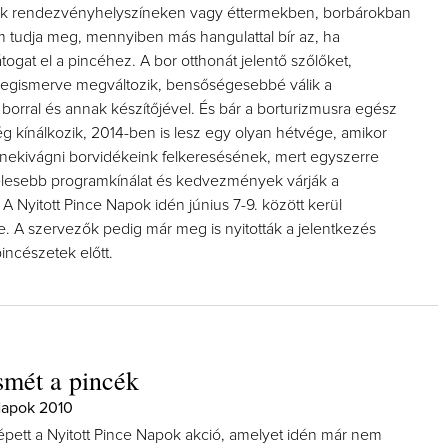
sak rendezvényhelyszíneken vagy éttermekben, borbárokban
m tudja meg, mennyiben más hangulattal bír az, ha
ogat el a pincéhez. A bor otthonát jelentő szőlőket,
egismerve megváltozik, bensőségesebbé válik a
borral és annak készítőjével. És bár a borturizmusra egész
g kínálkozik, 2014-ben is lesz egy olyan hétvége, amikor
nekivágni borvidékeink felkeresésének, mert egyszerre
élesebb programkínálat és kedvezmények várják a
A Nyitott Pince Napok idén június 7-9. között kerül
 A szervezők pedig már meg is nyitották a jelentkezés
incészetek előtt.
smét a pincék
Napok 2010
épett a Nyitott Pince Napok akció, amelyet idén már nem