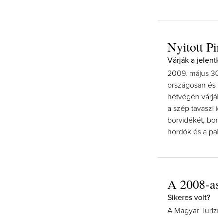
Nyitott P
Várják a jelen
2009. május 30
országosan és 
hétvégén várják
a szép tavaszi
borvidékét, bo
hordók és a pa
A 2008-as
Sikeres volt?
A Magyar Turiz