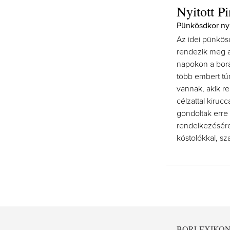
Nyitott P
Pünkösdkor nyi
Az idei pünkös
rendezik meg a
napokon a borá
több embert tú
vannak, akik r
célzattal kiru
gondoltak erre
rendelkezésére
kóstolókkal, s
BORLEXIKO