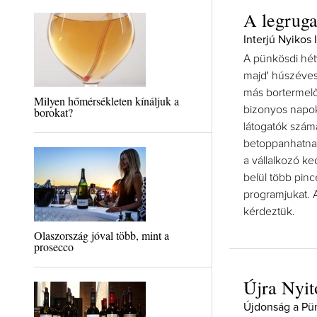
A legruga
Interjú Nyikos 
A pünkösdi hét
majd' húszéves
más bortermelő
Milyen hőmérsékleten kínáljuk a
bizonyos napok
borokat?
látogatók számá
betoppanhatnak
a vállalkozó k
belül több pinc
programjukat. A
kérdeztük.
Olaszország jóval több, mint a
prosecco
Újra Nyit
Újdonság a Pü