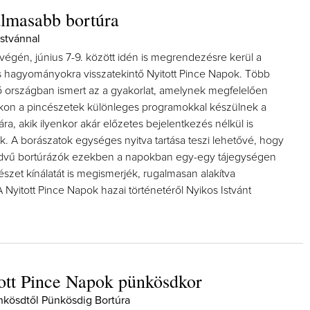
lmasabb bortúra
Istvánnal
végén, június 7-9. között idén is megrendezésre kerül a
 hagyományokra visszatekintő Nyitott Pince Napok. Több
 országban ismert az a gyakorlat, amelynek megfelelően
on a pincészetek különleges programokkal készülnek a
ra, akik ilyenkor akár előzetes bejelentkezés nélkül is
. A borászatok egységes nyitva tartása teszi lehetővé, hogy
edvű bortúrázók ezekben a napokban egy-egy tájegységen
észet kínálatát is megismerjék, rugalmasan alakítva
 Nyitott Pince Napok hazai történetéről Nyikos Istvánt
ott Pince Napok pünkösdkor
nkösdtől Pünkösdig Bortúra