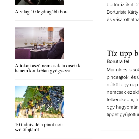
bortúrázókat. 
A világ 10 legdrágább bora
Borturista Kár
és vásárolhatn
Tíz tipp 
Borútra fel!
A tokaji aszú nem csak luxuscikk,
hanem konkrétan gyógyszer
Már nincs is s
pinceajtók, és
nélkül egy nap 
nemcsak ezek
felkerekedni, 
egy hagyományo
tippet gyűjtött
10 tudnivaló a pinot noir
szőlőfajtáról