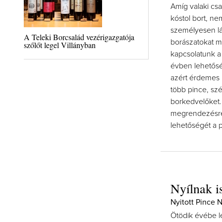
Amíg valaki c
kóstol bort, ne
személyesen lát
A Teleki Borcsalád vezérigazgatója
borászatokat m
szőlőt legel Villányban
kapcsolatunk a 
évben lehetősé
azért érdemes 
több pince, sz
borkedvelőket. 
megrendezésre.
lehetőségét a p
Nyílnak i
Nyitott Pince 
Ötödik évébe l