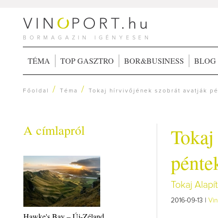
BORMAGAZIN IGÉNYESEN
TÉMA
TOP GASZTRO
BOR&BUSINESS
BLOG
/
/
Főoldal
Téma
Tokaj hírvivőjének szobrát avatják p
A címlapról
Tokaj 
pénte
Tokaj Alapí
2016-09-13 |
Vin
Hawke's Bay – Új-Zéland