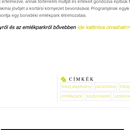
értelmezve, annak történelmi múltját és értékeit gondozva építsük
szakmai jövőjét a kortársi környezet bevonásával. Programjának egyik
ontja egy borvidéki emlékpark létrehozatala.
nyról és az emlékparkról bővebben
ide kattintva olvashat>>
CÍMKÉK
tokaj alapítvány
paracelsus
tokaj
emlékpark
szoboravató
szobora