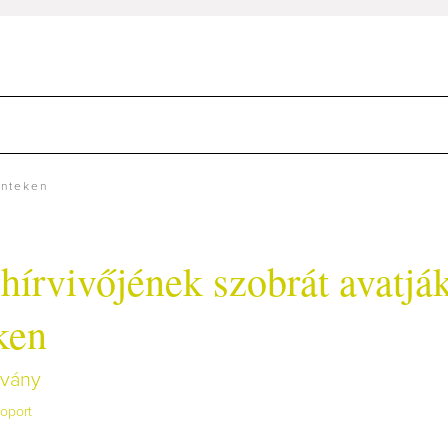
énteken
hírvivőjének szobrát avatjá
ken
tvány
oport