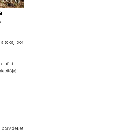
l
,
 a tokaji bor
relnöki
apítója)
i borvidéket