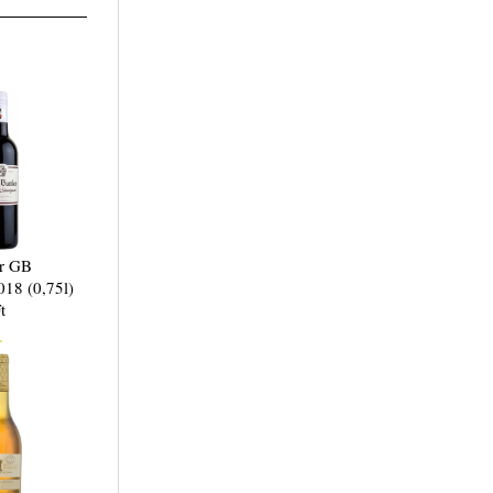
er GB
018 (0,75l)
t
.