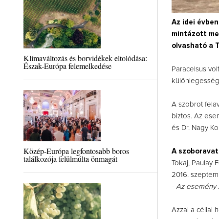
Az idei évben
mintázott me
olvasható a 
Klímaváltozás és borvidékek eltolódása:
Észak-Európa felemelkedése
Paracelsus volt
különlegesség
A szobrot felav
biztos. Az ese
és Dr. Nagy Kor
Közép-Európa legfontosabb boros
A szoboravatá
találkozója felülmúlta önmagát
Tokaj, Paulay 
2016. szeptemb
- Az esemény z
Azzal a céllal