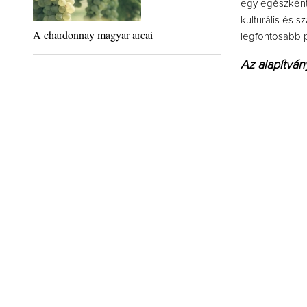
egy egészként 
kulturális és 
A chardonnay magyar arcai
legfontosabb p
Az alapítvá