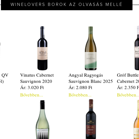
WINELOVERS BOROK AZ OLVASÁS MELLÉ
s QV
Vinatus Cabernet
Angyal Ragyogás
Gróf Buttl
l)
Sauvignon 2020
Sauvignon Blanc 2025
Cabernet 2
Ár: 3.020 Ft
Ár: 2.080 Ft
Ár: 2.350 F
Bővebben...
Bővebben...
Bővebben..