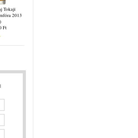
j Tokaji
Amfóra 2013
)
0 Ft
.
l