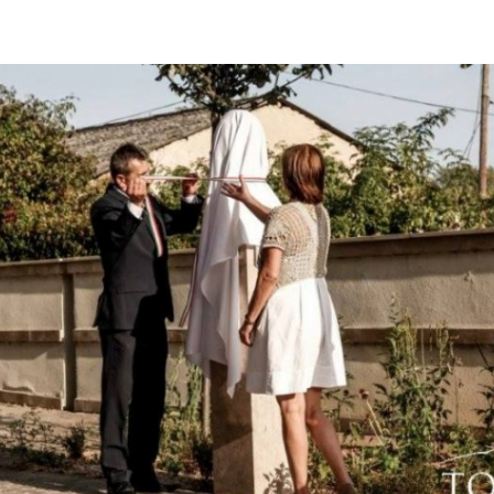
Így lesz valaki egy
borász #26 - tény
pos
Az extra ráadás fotók
pillanatokat válo