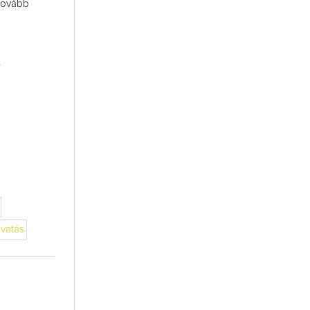
 tovább
vatás