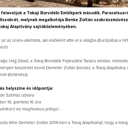
 felavatjuk a Tokaji Borvidéki Emlékpark második, Paracelsusró
llszobrát, melynek megalkotója Benke Zoltán szobrászművész
Tokaj Alapítvány sajtóközleményében.
 az az orvos-alkimista, aki elsőként vitte el a világba (Európába) a hírt
éről.
atja: Héjj Dávid, a Tokaj Borvidék Fejlesztési Tanács elnöke, miniszte
ményen beszédet mond Demeter Zoltán (borász, a Tokaj Alapítvány al
nél (történész).
s helyszíne és időpontja:
Ede Színház udvara
er 16. (péntek) 16 óra
ártkörű és meghívásos jellegű -
 hozta létre Demeter Zoltán 2014-ben a Tokaj Alapítványt, hogy a tokaj