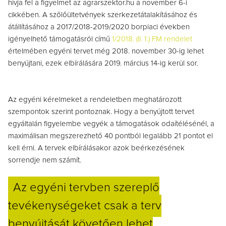
hívja fel a figyelmet az agrarszektor.hu a november 6-i
cikkében. A szőlőültetvények szerkezetátalakításához és
átállításához a 2017/2018-2019/2020 borpiaci években
igényelhető támogatásról című
1/2018. (II. 1.) FM rendelet
értelmében egyéni tervet még 2018. november 30-ig lehet
benyújtani, ezek elbírálására 2019. március 14-ig kerül sor.
Az egyéni kérelmeket a rendeletben meghatározott
szempontok szerint pontoznak. Hogy a benyújtott tervet
egyáltalán figyelembe vegyék a támogatások odaítélésénél, a
maximálisan megszerezhető 40 pontból legalább 21 pontot el
kell érni. A tervek elbírálásakor azok beérkezésének
sorrendje nem számít.
Az egyéni tervben szereplő
tevékenységeket csak a terv
benyújtását követően lehet