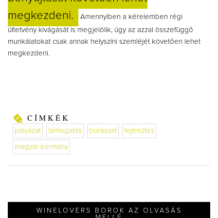
megkezdeni.
Amennyiben a kérelemben régi
ültetvény kivágását is megjelölik, úgy az azzal összefüggő
munkálatokat csak annak helyszíni szemléjét követően lehet
megkezdeni.
CÍMKÉK
pályázat
támogatás
borászat
fejlesztés
magyar kormány
WINELOVERS BOROK AZ OLVASÁS
MELLÉ