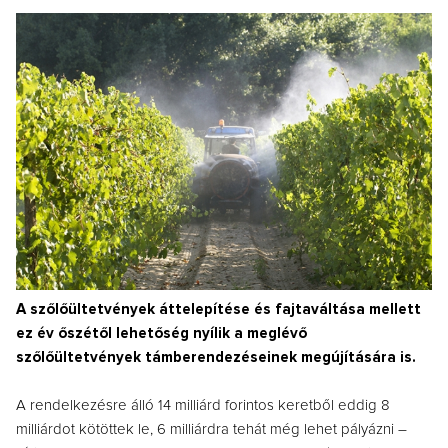
A szőlőültetvények áttelepítése és fajtaváltása mellett
ez év őszétől lehetőség nyílik a meglévő
szőlőültetvények támberendezéseinek megújítására is.
A rendelkezésre álló 14 milliárd forintos keretből eddig 8
milliárdot kötöttek le, 6 milliárdra tehát még lehet pályázni –