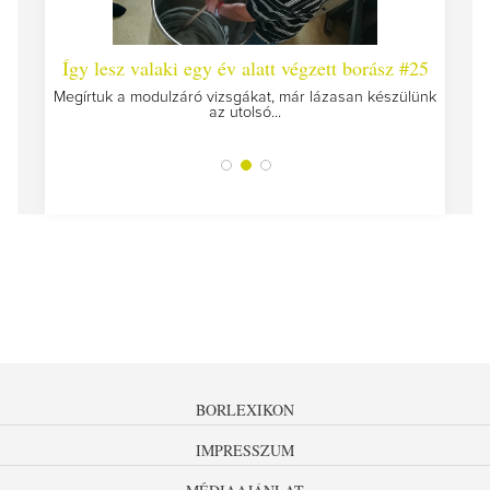
 #26 -
Így lesz valaki egy év alatt végzett borász #25
Így l
Megírtuk a modulzáró vizsgákat, már lázasan készülünk
az utolsó...
tokat
A jár
BORLEXIKON
IMPRESSZUM