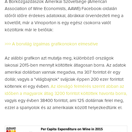
A Borközgazdászok Amerikai Szövetsége (American
Association of Wine Economists, AAWE) Facebook-oldalán
időről időre érdekes adatokkal, ábrákkal örvendezteti meg a
követőit, már a Vinoporton is egy egész csokorra valót
közöltünk már le belőlük:
>>> A borvilág izgalmas grafikonokon elmesélve
Az alábbi grafikon azt mutatja meg, különböző országok
lakosai 2015-ben mennyit költöttek átlagosan borra. Az adatok
amerikai dollárban vannak megadva, ma 307 forintot ér egy
dollár, vagyis a "világbajnok" svájciak éppen 200 ezer forintot
költenek el egy évben.
Az idevágó felmérés szerint abban az
időben a magyarok átlag 3200 forintot költöttek havonta borra,
vagyis egy évben 38400 forintot, ami 125 dollárnak felel meg,
ezzel a spanyolok és az amerikaiak között helyezkedtünk el.