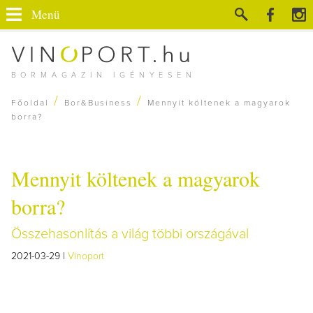
Menü
BORMAGAZIN IGÉNYESEN
/
/
Főoldal
Bor&Business
Mennyit költenek a magyarok
borra?
Mennyit költenek a magyarok
borra?
Összehasonlítás a világ többi országával
2021-03-29 |
Vinoport