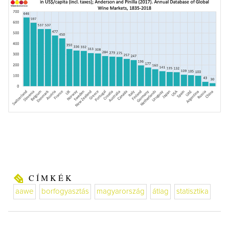
CÍMKÉK
aawe
borfogyasztás
magyarország
átlag
statisztika