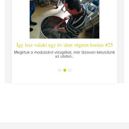
 #26 -
Így lesz valaki egy év alatt végzett borász #25
Így l
Megírtuk a modulzáró vizsgákat, már lázasan készülünk
az utolsó...
tokat
A jár