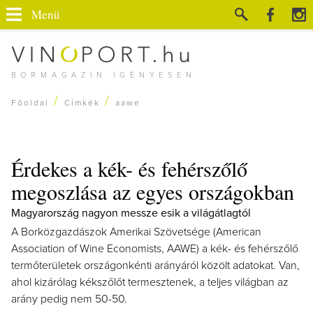
Menü
BORMAGAZIN IGÉNYESEN
/
/
Főoldal
Címkék
aawe
Érdekes a kék- és fehérszőlő
megoszlása az egyes országokban
Magyarország nagyon messze esik a világátlagtól
A Borközgazdászok Amerikai Szövetsége (American
Association of Wine Economists, AAWE) a kék- és fehérszőlő
termőterületek országonkénti arányáról közölt adatokat. Van,
ahol kizárólag kékszőlőt termesztenek, a teljes világban az
arány pedig nem 50-50.