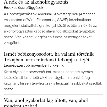
A nők és az alkoholfogyasztás
Érdekes összefüggések
A Borközgazdászok Amerikai Szövetségének (American
Association of Wine Economists, AAWE) közelmúltban
megjelent statisztikái, grafikonjai közül ezúttal a nők és az
alkoholfogyasztás kapcsolatával foglalkozókat gyűjtöttük
össze. Van közöttük egészen furcsa összefüggéseket
vizsgáló is.
Ismét bebizonyosodott, ha valami történik
Tokajban, arra mindenki felkapja a fejét
Legnépszerűbb novemberi cikkeink
Kicsit olyan ide bevezetőt írni, mint az adott hét nyertes
lottószámait ismertető cikkhez. Úgyis mindenki rá fog
kattintani, hiszen tényleg csak a legizgalmasabbakat szedtük
össze.
Van, ahol gyakorlatilag tiltott, van, ahol
mindent szabad