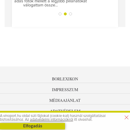
az utolsó...
illanatokat
BORLEXIKON
IMPRESSZUM
MÉDIAAJÁNLAT
ADATVÉDELEM
A vinoport.hu oldal süti fájlokat (cookie-kat) használ szolgáltatásai
biztosításához. Az
adatvédelmi információkról
itt olvashat.
Elfogadás