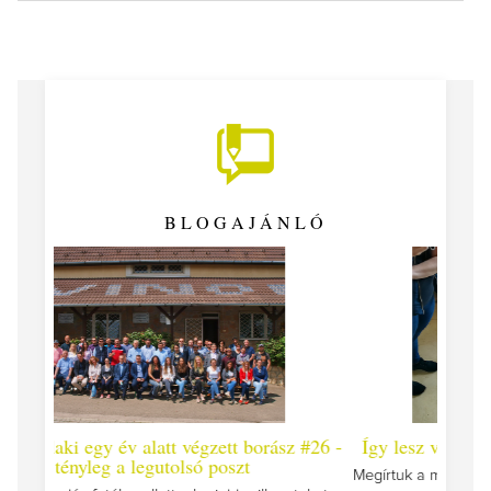
BLOGAJÁNLÓ
orász #26 -
Így lesz valaki egy év alatt végzett borász #25
Megírtuk a modulzáró vizsgákat, már lázasan készülünk