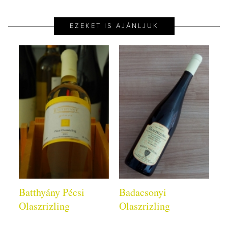
EZEKET IS AJÁNLJUK
Batthyány Pécsi
Badacsonyi
Olaszrizling
Olaszrizling