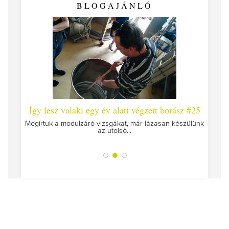
BLOGAJÁNLÓ
 #26 -
Így lesz valaki egy év alatt végzett borász #25
Így l
Megírtuk a modulzáró vizsgákat, már lázasan készülünk
az utolsó...
tokat
A jár