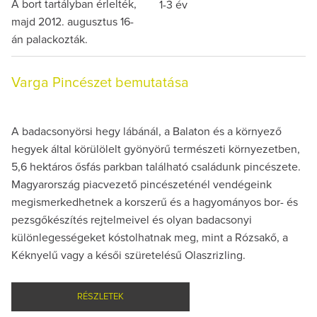
A bort tartályban érlelték,
1-3 év
majd 2012. augusztus 16-
án palackozták.
Varga Pincészet bemutatása
A badacsonyörsi hegy lábánál, a Balaton és a környező
hegyek által körülölelt gyönyörű természeti környezetben,
5,6 hektáros ősfás parkban található családunk pincészete.
Magyarország piacvezető pincészeténél vendégeink
megismerkedhetnek a korszerű és a hagyományos bor- és
pezsgőkészítés rejtelmeivel és olyan badacsonyi
különlegességeket kóstolhatnak meg, mint a Rózsakő, a
Kéknyelű vagy a késői szüretelésű Olaszrizling.
RÉSZLETEK