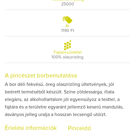
25000
Ár
1190 Ft
Fajtaösszetétel
100% olaszrizling
A pincészet borbemutatása
A bor déli fekvésű, öreg olaszrizling ültetvények, jól
beérett terméséből készült. Színe zöldessárga, illata
elegáns, az alkoholtartalom jól egyensúlyoz a testtel, a
fajtára és a területre egyaránt jellemző keserű mandulás,
ásványos jelleg uralja a hosszan lecsengő utóízt.
Érlelési információk
Pinceidő