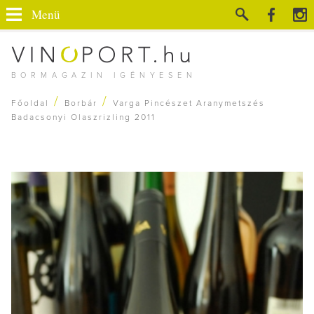
Menü
BORMAGAZIN IGÉNYESEN
/
/
Főoldal
Borbár
Varga Pincészet Aranymetszés
Badacsonyi Olaszrizling 2011