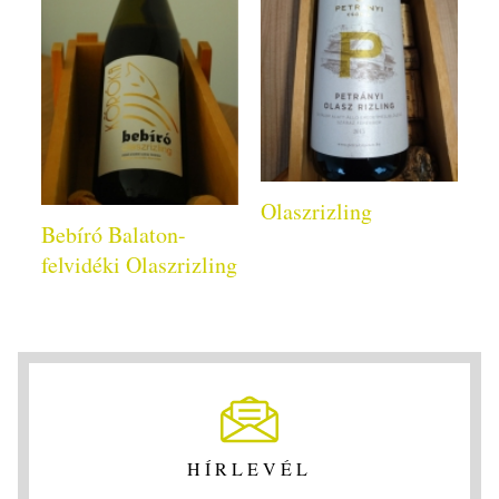
Olaszrizling
Bebíró Balaton-
felvidéki Olaszrizling
HÍRLEVÉL