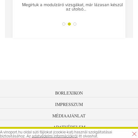
Megírtuk a modulzáró vizsgákat, már lázasan készülünk
az utolsó...
tokat
A jár
BORLEXIKON
IMPRESSZUM
MÉDIAAJÁNLAT
ADATVÉDELEM
A vinoport.hu oldal süti fájlokat (cookie-kat) használ szolgáltatásai
biztosításához. Az
adatvédelmi információkról
itt olvashat.