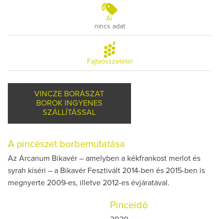
Ár
nincs adat
Fajtaösszetétel
VINCZE BORÁSZAT
BOROK INGYENES
SZÁLLÍTÁSSAL
A pincészet borbemutatása
Az Arcanum Bikavér – amelyben a kékfrankost merlot és
syrah kíséri – a Bikavér Fesztivált 2014-ben és 2015-ben is
megnyerte 2009-es, illetve 2012-es évjáratával.
Pinceidő