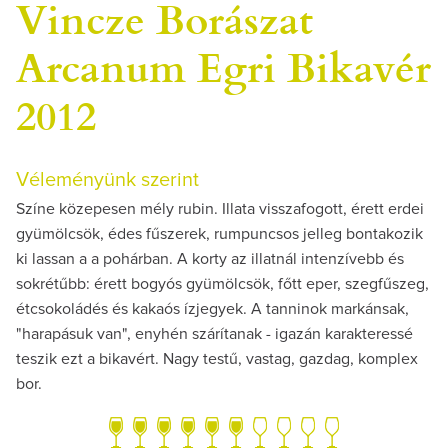
Vincze Borászat
Arcanum Egri Bikavér
2012
Véleményünk szerint
Színe közepesen mély rubin. Illata visszafogott, érett erdei
gyümölcsök, édes fűszerek, rumpuncsos jelleg bontakozik
ki lassan a a pohárban. A korty az illatnál intenzívebb és
sokrétűbb: érett bogyós gyümölcsök, főtt eper, szegfűszeg,
étcsokoládés és kakaós ízjegyek. A tanninok markánsak,
"harapásuk van", enyhén szárítanak - igazán karakteressé
teszik ezt a bikavért. Nagy testű, vastag, gazdag, komplex
bor.