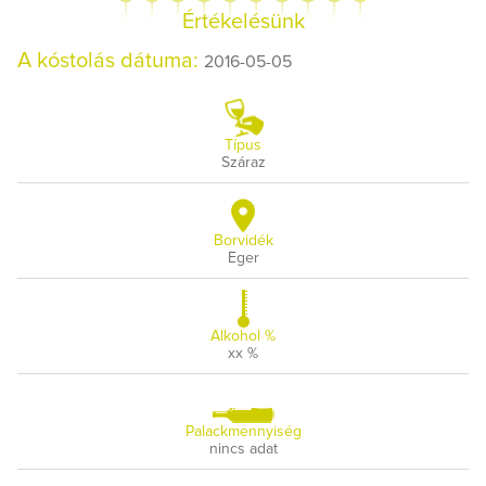
Értékelésünk
A kóstolás dátuma:
2016-05-05
Típus
Száraz
Borvidék
Eger
Alkohol %
xx %
Palackmennyiség
nincs adat