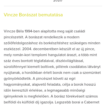
2020
Vincze Borászat bemutatása
Vincze Béla 1994-ben alapította meg saját családi
pincészetét. A borászat rendelkezik a modern
szőlőfeldolgozáshoz és borkészítéshez szükséges minden
eszközzel. 2004. decemberében készült el az új pince,
mely román-kori templomi hangulatot áraszt, a több mint
száz éves bontott téglafalaival, díszkivilágítással,
súrolófénnyel kiemelt boltívek, pillérek csodálatos látványt
nyújtanak, a hordókban érlelt borok nem csak a szemünket
gyönyörködtetik. A pincészet követi az egri
hagyományokat, alapvető feladata, célja a borok hosszú
időn keresztüli érlelése, a legmagasabb minőségi
igényeknek is megfelelően. A borász törekvéseit számos
belföldi és külföldi díj igazolja. Legszebb borai a Cabernet