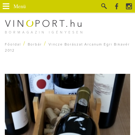
Menü
BORMAGAZIN IGÉNYESEN
/
/
Főoldal
Borbár
Vincze Borászat Arcanum Egri Bikavér
2012