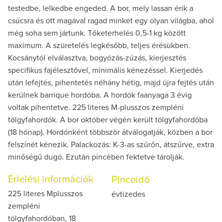
testedbe, lelkedbe engeded. A bor, mely lassan érik a
csúcsra és ott magával ragad minket egy olyan világba, ahol
még soha sem jártunk. Tőketerhelés 0,5-1 kg között
maximum. A szüretelés legkésőbb, teljes érésükben.
Kocsánytól elválasztva, bogyózás-zúzás, kierjesztés
specifikus fajélesztővel, minimális kénezéssel. Kierjedés
után lefejtés, pihentetés néhány hétig, majd újra fejtés után
kerülnek barrique hordóba. A hordók faanyaga 3 évig
voltak pihentetve. 225 literes M-plusszos zempléni
tölgyfahordók. A bor október végén került tölgyfahordóba
(18 hónap). Hordónként többször átválogatják, közben a bor
felszínét kénezik. Palackozás: K-3-as szűrőn, átszűrve, extra
minőségű dugó. Ezután pincében fektetve tárolják.
Érlelési információk
Pinceidő
225 literes Mplusszos
évtizedes
zempléni
tölgyfahordóban, 18