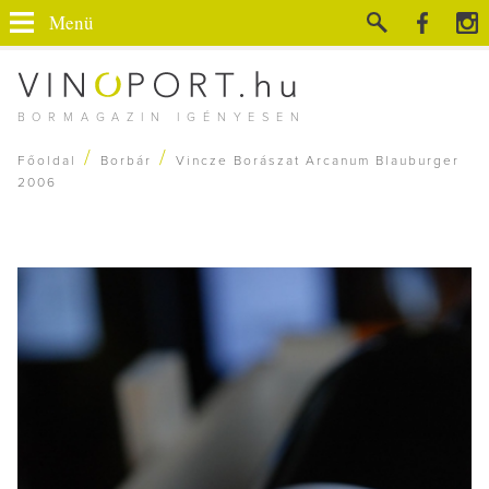
Menü
BORMAGAZIN IGÉNYESEN
/
/
Főoldal
Borbár
Vincze Borászat Arcanum Blauburger
2006