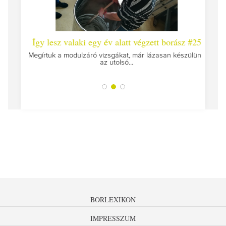
 #26 -
Így lesz valaki egy év alatt végzett borász #25
Így l
Megírtuk a modulzáró vizsgákat, már lázasan készülünk
az utolsó...
tokat
A jár
BORLEXIKON
IMPRESSZUM