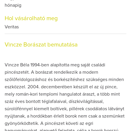
hónapig
Hol vásárolható meg
Veritas
Vincze Borászat bemutatása
Vincze Béla 1994-ben alapította meg saját családi
pincészetét. A borászat rendelkezik a modern
szőlőfeldolgozáshoz és borkészítéshez szükséges minden
eszközzel. 2004. decemberében készült el az új pince,
mely román-kori templomi hangulatot áraszt, a több mint
száz éves bontott téglafalaival, díszkivilágítással,
súrolófénnyel kiemelt boltívek, pillérek csodálatos látványt
nyújtanak, a hordókban érlelt borok nem csak a szemünket
gyönyörködtetik. A pincészet követi az egri
hagyományokat, alapvető feladata, célja a borok hosszú