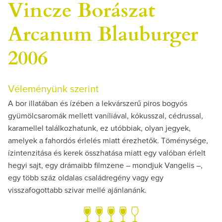
Vincze Borászat
Arcanum Blauburger
2006
Véleményünk szerint
A bor illatában és ízében a lekvárszerű piros bogyós
gyümölcsaromák mellett vaníliával, kókusszal, cédrussal,
karamellel találkozhatunk, ez utóbbiak, olyan jegyek,
amelyek a fahordós érlelés miatt érezhetők. Töménysége,
ízintenzitása és kerek összhatása miatt egy valóban érlelt
hegyi sajt, egy drámaibb filmzene – mondjuk Vangelis –,
egy több száz oldalas családregény vagy egy
visszafogottabb szivar mellé ajánlanánk.