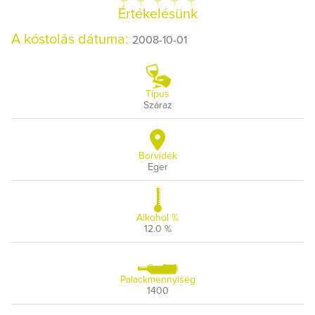
Értékelésünk
A kóstolás dátuma:
2008-10-01
Típus
Száraz
Borvidék
Eger
Alkohol %
12.0 %
Palackmennyiség
1400