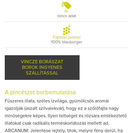
Ár
nincs adat
Fajtaösszetétel
100% blauburger
VINCZE BORÁSZAT
BOROK INGYENES
SZÁLLÍTÁSSAL
A pincészet borbemutatása
Fűszeres illata, széles ízvilága, gyümölcsös aromái
igazolják (aszalt szilvalekvár), hogy ez a szőlőfajta nagy
minőségekre képes. Ilyen teltséget és rózsára emlékeztető
illatokat csak radikális terméskorlátozás mellett ad.
ARCANUM: Jelentése rejtély, titok, melyre fény derül, ha