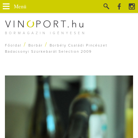
Menü
BORMAGAZIN IGÉNYESEN
/
/
Főoldal
Borbár
Borbély Családi Pincészet
Badacsonyi Szürkebarát Selection 2009