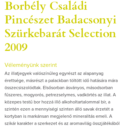
Borbély Családi
Pincészet Badacsonyi
Szürkebarát Selection
2009
Véleményünk szerint
Az illatjegyek valószínűleg egyrészt az alapanyag
érettsége, másrészt a palackban töltött idő hatására mára
összecsiszolódtak. Elsősorban ásványos, másodsorban
fűszeres, mogyorós, petrezselymes, vadkörtés az illat. A
közepes testű bor hozzá illő alkoholtartalommal bír, a
szintén ezen a mennyiségi szinten álló savak érzetét a
kortyban is markánsan megjelenő mineralitás emeli. A
szikár karakter a szerkezet és az aromavilág összjátékából