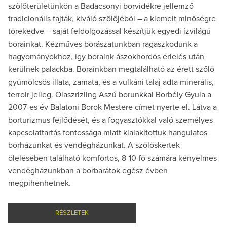
szõlõterületünkön a Badacsonyi borvidékre jellemző
tradicionális fajták, kiváló szõlõjébõl – a kiemelt minőségre
törekedve – saját feldolgozással készítjük egyedi ízvilágú
borainkat. Kézműves borászatunkban ragaszkodunk a
hagyományokhoz, így boraink ászokhordós érlelés után
kerülnek palackba. Borainkban megtalálható az érett szőlő
gyümölcsös illata, zamata, és a vulkáni talaj adta minerális,
terroir jelleg. Olaszrizling Aszú borunkkal Borbély Gyula a
2007-es év Balatoni Borok Mestere címet nyerte el. Látva a
borturizmus fejlődését, és a fogyasztókkal való személyes
kapcsolattartás fontossága miatt kialakítottuk hangulatos
borházunkat és vendégházunkat. A szőlőskertek
ölelésében található komfortos, 8-10 fő számára kényelmes
vendégházunkban a borbarátok egész évben
megpihenhetnek.
RÉSZLETEK