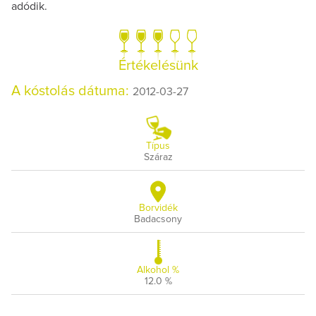
adódik.
Értékelésünk
A kóstolás dátuma:
2012-03-27
Típus
Száraz
Borvidék
Badacsony
Alkohol %
12.0 %