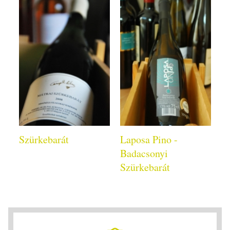
Szürkebarát
Laposa Pino -
Badacsonyi
Szürkebarát