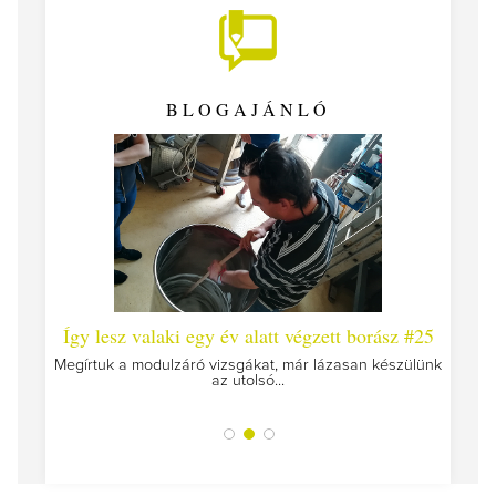
BLOGAJÁNLÓ
 #26 -
Így lesz valaki egy év alatt végzett borász #25
Így l
Megírtuk a modulzáró vizsgákat, már lázasan készülünk
az utolsó...
tokat
A jár