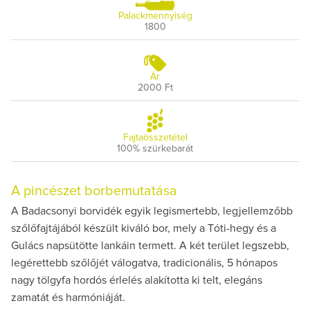
Palackmennyiség
1800
Ár
2000 Ft
Fajtaösszetétel
100% szürkebarát
A pincészet borbemutatása
A Badacsonyi borvidék egyik legismertebb, legjellemzőbb
szőlőfajtájából készült kiváló bor, mely a Tóti-hegy és a
Gulács napsütötte lankáin termett. A két terület legszebb,
legérettebb szőlőjét válogatva, tradicionális, 5 hónapos
nagy tölgyfa hordós érlelés alakította ki telt, elegáns
zamatát és harmóniáját.