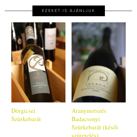
EZEKET IS AJÁNLJUK
Dörgicsei
Aranymetszés
Szürkebarát
Badacsonyi
Szürkebarát (késői
szüretelés)