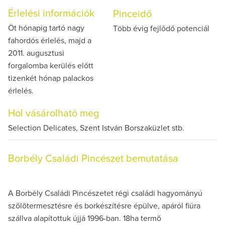
Érlelési információk
Pinceidő
Öt hónapig tartó nagy
Több évig fejlődő potenciál
fahordós érlelés, majd a
2011. augusztusi
forgalomba kerülés előtt
tizenkét hónap palackos
érlelés.
Hol vásárolható meg
Selection Delicates, Szent István Borszaküzlet stb.
Borbély Családi Pincészet bemutatása
A Borbély Családi Pincészetet régi családi hagyományú
szõlõtermesztésre és borkészítésre épülve, apáról fiúra
szállva alapítottuk újjá 1996-ban. 18ha termõ