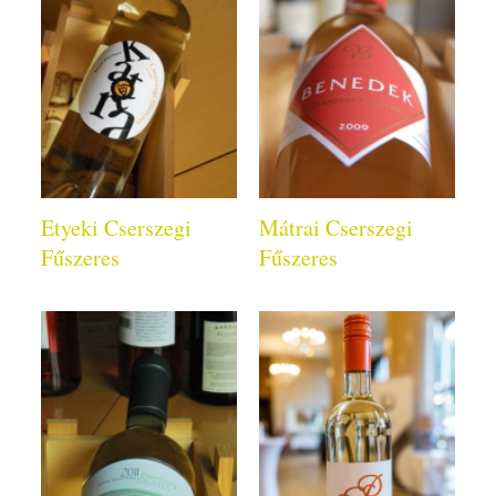
Etyeki Cserszegi
Mátrai Cserszegi
Fűszeres
Fűszeres