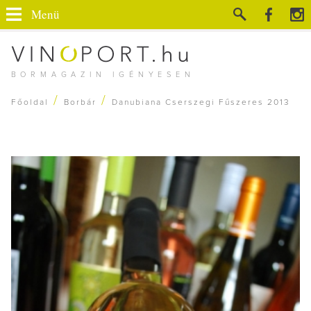
Menü
BORMAGAZIN IGÉNYESEN
/
/
Főoldal
Borbár
Danubiana Cserszegi Fűszeres 2013