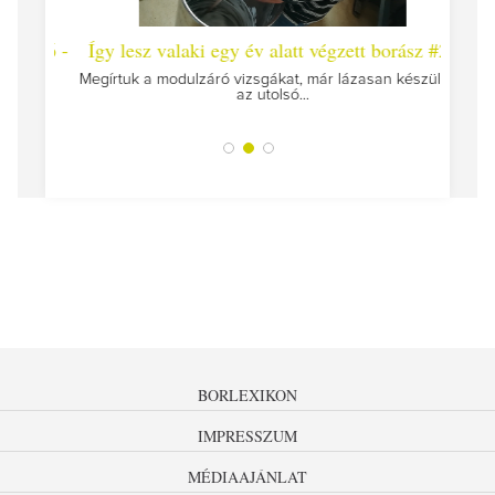
 #26 -
Így lesz valaki egy év alatt végzett borász #25
Így l
Megírtuk a modulzáró vizsgákat, már lázasan készülünk
az utolsó...
tokat
A jár
BORLEXIKON
IMPRESSZUM
MÉDIAAJÁNLAT