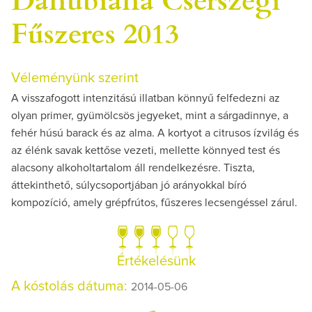
Fűszeres 2013
Véleményünk szerint
A visszafogott intenzitású illatban könnyű felfedezni az
olyan primer, gyümölcsös jegyeket, mint a sárgadinnye, a
fehér húsú barack és az alma. A kortyot a citrusos ízvilág és
az élénk savak kettőse vezeti, mellette könnyed test és
alacsony alkoholtartalom áll rendelkezésre. Tiszta,
áttekinthető, súlycsoportjában jó arányokkal bíró
kompozíció, amely grépfrútos, fűszeres lecsengéssel zárul.
Értékelésünk
A kóstolás dátuma:
2014-05-06