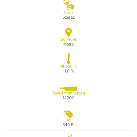
Típus
Száraz
Borvidék
Mátra
Alkohol %
11.0 %
Palackmennyiség
14200
Ár
549 Ft