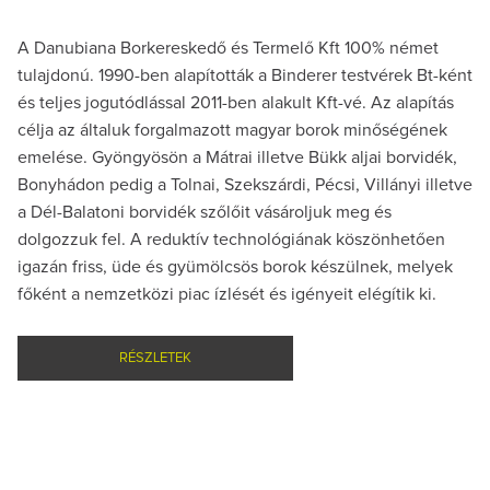
A Danubiana Borkereskedő és Termelő Kft 100% német
tulajdonú. 1990-ben alapították a Binderer testvérek Bt-ként
és teljes jogutódlással 2011-ben alakult Kft-vé. Az alapítás
célja az általuk forgalmazott magyar borok minőségének
emelése. Gyöngyösön a Mátrai illetve Bükk aljai borvidék,
Bonyhádon pedig a Tolnai, Szekszárdi, Pécsi, Villányi illetve
a Dél-Balatoni borvidék szőlőit vásároljuk meg és
dolgozzuk fel. A reduktív technológiának köszönhetően
igazán friss, üde és gyümölcsös borok készülnek, melyek
főként a nemzetközi piac ízlését és igényeit elégítik ki.
RÉSZLETEK