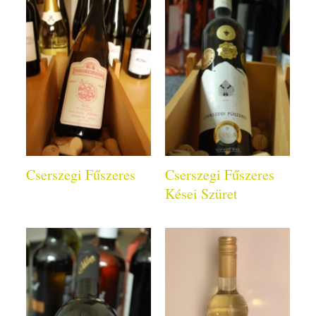
Cserszegi Fűszeres
Cserszegi Fűszeres
Kései Szüret