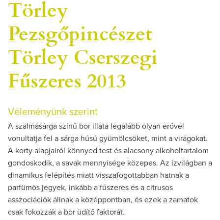
Törley
Pezsgőpincészet
Törley Cserszegi
Fűszeres 2013
Véleményünk szerint
A szalmasárga színű bor illata legalább olyan erővel
vonultatja fel a sárga húsú gyümölcsöket, mint a virágokat.
A korty alapjairól könnyed test és alacsony alkoholtartalom
gondoskodik, a savak mennyisége közepes. Az ízvilágban a
dinamikus felépítés miatt visszafogottabban hatnak a
parfümös jegyek, inkább a fűszeres és a citrusos
asszociációk állnak a középpontban, és ezek a zamatok
csak fokozzák a bor üdítő faktorát.