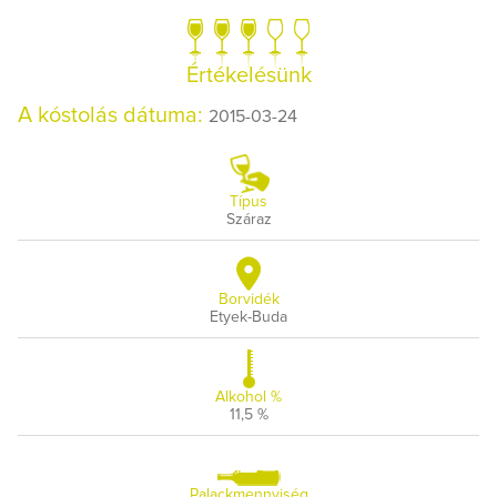
Értékelésünk
A kóstolás dátuma:
2015-03-24
Típus
Száraz
Borvidék
Etyek-Buda
Alkohol %
11,5 %
Palackmennyiség