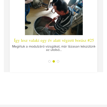
 #26 -
Így lesz valaki egy év alatt végzett borász #25
Így l
Megírtuk a modulzáró vizsgákat, már lázasan készülünk
az utolsó...
tokat
A jár