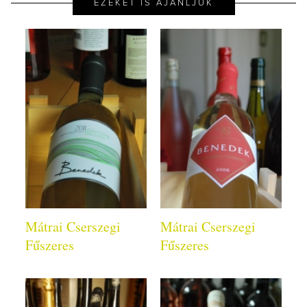
EZEKET IS AJÁNLJUK
Mátrai Cserszegi
Mátrai Cserszegi
Fűszeres
Fűszeres