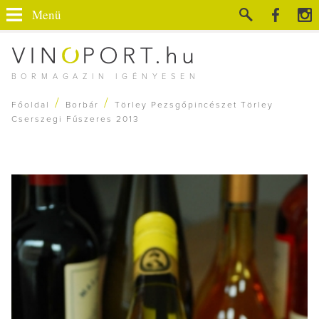
Menü
BORMAGAZIN IGÉNYESEN
/
/
Főoldal
Borbár
Törley Pezsgőpincészet Törley
Cserszegi Fűszeres 2013