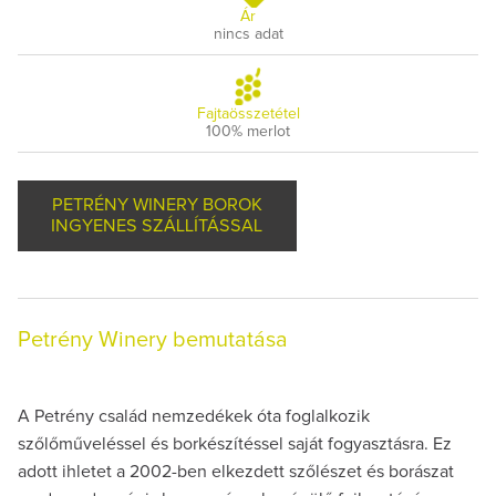
Ár
nincs adat
Fajtaösszetétel
100% merlot
PETRÉNY WINERY BOROK
INGYENES SZÁLLÍTÁSSAL
Petrény Winery bemutatása
A Petrény család nemzedékek óta foglalkozik
szőlőműveléssel és borkészítéssel saját fogyasztásra. Ez
adott ihletet a 2002-ben elkezdett szőlészet és borászat