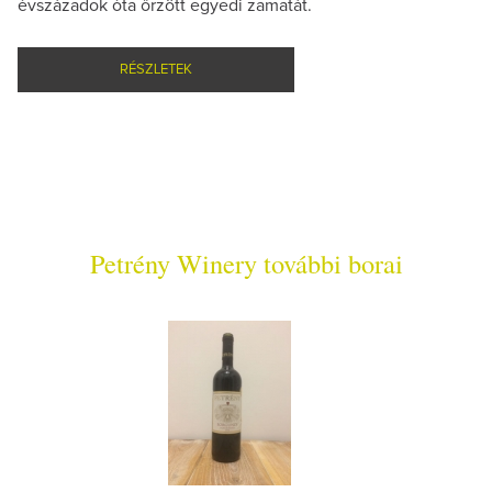
évszázadok óta őrzött egyedi zamatát.
RÉSZLETEK
Petrény Winery további borai