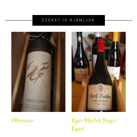
EZEKET IS AJÁNLJUK
Obsessio
Egri Merlot Nagy-
Eged