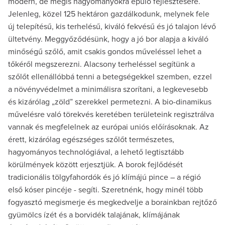
modern, de mégis hagyományokra épülő fejlesztésére.
Jelenleg, közel 125 hektáron gazdálkodunk, melynek fele
új telepítésű, kis terhelésű, kiváló fekvésű és jó talajon lévő
ültetvény. Meggyőződésünk, hogy a jó bor alapja a kiváló
minőségű szőlő, amit csakis gondos műveléssel lehet a
tőkéről megszerezni. Alacsony terheléssel segítünk a
szőlőt ellenállóbbá tenni a betegségekkel szemben, ezzel
a növényvédelmet a minimálisra szorítani, a legkevesebb
és kizárólag „zöld” szerekkel permetezni. A bio-dinamikus
művelésre való törekvés keretében területeink regisztrálva
vannak és megfelelnek az európai uniós előírásoknak. Az
érett, kizárólag egészséges szőlőt természetes,
hagyományos technológiával, a lehető legtisztább
körülmények között erjesztjük. A borok fejlődését
tradicionális tölgyfahordók és jó klímájú pince – a régió
első kóser pincéje - segíti. Szeretnénk, hogy minél több
fogyasztó megismerje és megkedvelje a borainkban rejtőző
gyümölcs ízét és a borvidék talajának, klímájának