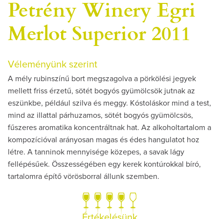
Petrény Winery Egri
Merlot Superior 2011
Véleményünk szerint
A mély rubinszínű bort megszagolva a pörkölési jegyek
mellett friss érzetű, sötét bogyós gyümölcsök jutnak az
eszünkbe, például szilva és meggy. Kóstoláskor mind a test,
mind az illattal párhuzamos, sötét bogyós gyümölcsös,
fűszeres aromatika koncentráltnak hat. Az alkoholtartalom a
kompozícióval arányosan magas és édes hangulatot hoz
létre. A tanninok mennyisége közepes, a savak lágy
fellépésűek. Összességében egy kerek kontúrokkal bíró,
tartalomra építő vörösborral állunk szemben.
Értékelésünk