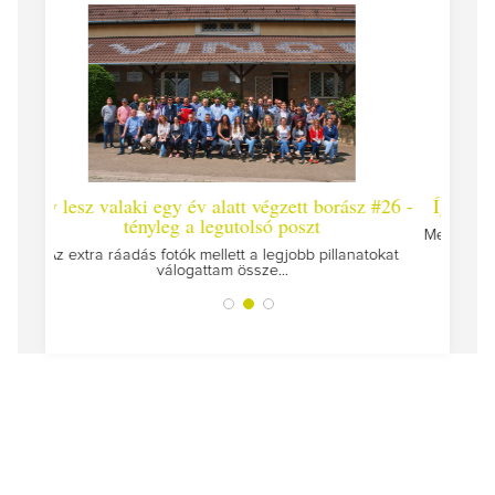
 #26 -
Így lesz valaki egy év alatt végzett borász #25
Így l
Megírtuk a modulzáró vizsgákat, már lázasan készülünk
az utolsó...
tokat
A jár