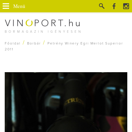
Menü
BORMAGAZIN IGÉNYESEN
/
/
Főoldal
Borbár
Petrény Winery Egri Merlot Superior
2011