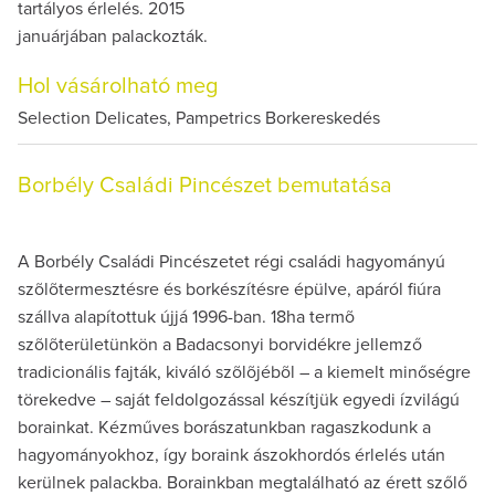
tartályos érlelés. 2015
januárjában palackozták.
Hol vásárolható meg
Selection Delicates, Pampetrics Borkereskedés
Borbély Családi Pincészet bemutatása
A Borbély Családi Pincészetet régi családi hagyományú
szõlõtermesztésre és borkészítésre épülve, apáról fiúra
szállva alapítottuk újjá 1996-ban. 18ha termõ
szõlõterületünkön a Badacsonyi borvidékre jellemző
tradicionális fajták, kiváló szõlõjébõl – a kiemelt minőségre
törekedve – saját feldolgozással készítjük egyedi ízvilágú
borainkat. Kézműves borászatunkban ragaszkodunk a
hagyományokhoz, így boraink ászokhordós érlelés után
kerülnek palackba. Borainkban megtalálható az érett szőlő