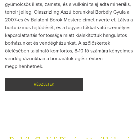
gyümölcsös illata, zamata, és a vulkáni talaj adta minerális,
terroir jelleg. Olaszrizling Aszú borunkkal Borbély Gyula a
2007-es év Balatoni Borok Mestere címet nyerte el. Látva a
borturizmus fejlődését, és a fogyasztókkal való személyes
kapcsolattartás fontossága miatt kialakítottuk hangulatos
borházunkat és vendégházunkat. A szőlőskertek
ölelésében található komfortos, 8-10 fő számára kényelmes
vendégházunkban a borbarátok egész évben
megpihenhetnek.
RÉSZLETEK