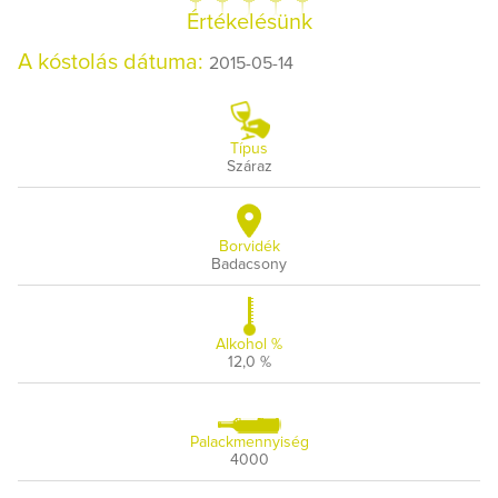
Értékelésünk
A kóstolás dátuma:
2015-05-14
Típus
Száraz
Borvidék
Badacsony
Alkohol %
12,0 %
Palackmennyiség
4000