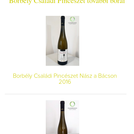
Borbély Családi Pincészet további borai
Borbély Családi Pincészet Nász a Bácson
2016