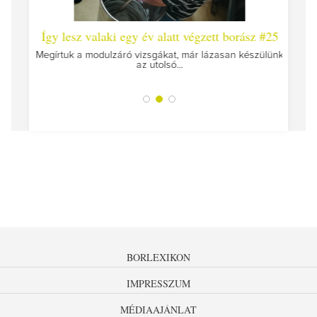
 #26 -
Így lesz valaki egy év alatt végzett borász #25
Így l
Megírtuk a modulzáró vizsgákat, már lázasan készülünk
az utolsó...
tokat
A jár
BORLEXIKON
IMPRESSZUM
MÉDIAAJÁNLAT