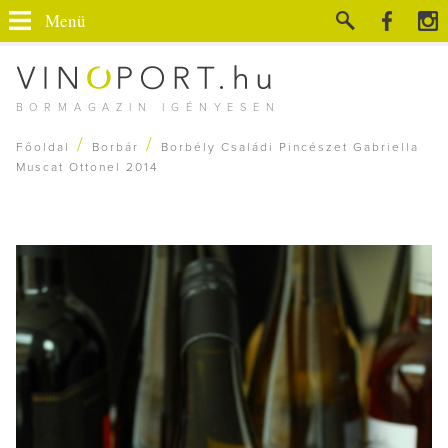
Menü
BORMAGAZIN IGÉNYESEN
/
/
Főoldal
Borbár
Borbély Családi Pincészet Gabriella
Muscat Ottonel 2014