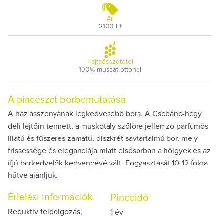
Ár
2100 Ft
Fajtaösszetétel
100% muscat ottonel
A pincészet borbemutatása
A ház asszonyának legkedvesebb bora. A Csobánc-hegy
déli lejtőin termett, a muskotály szőlőre jellemző parfümös
illatú és fűszeres zamatú, diszkrét savtartalmú bor, mely
frissessége és eleganciája miatt elsősorban a hölgyek és az
ifjú borkedvelők kedvencévé vált. Fogyasztását 10-12 fokra
hűtve ajánljuk.
Érlelési információk
Pinceidő
Reduktív feldolgozás,
1 év