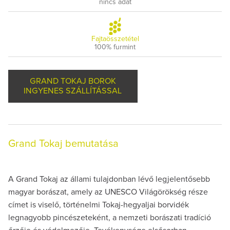
nincs adat
Fajtaösszetétel
100% furmint
GRAND TOKAJ BOROK
INGYENES SZÁLLÍTÁSSAL
Grand Tokaj bemutatása
A Grand Tokaj az állami tulajdonban lévő legjelentősebb
magyar borászat, amely az UNESCO Világörökség része
címet is viselő, történelmi Tokaj-hegyaljai borvidék
legnagyobb pincészeteként, a nemzeti borászati tradíció