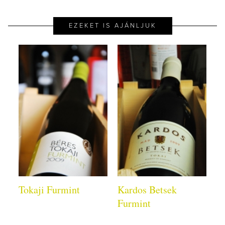
EZEKET IS AJÁNLJUK
Tokaji Furmint
Kardos Betsek
Furmint