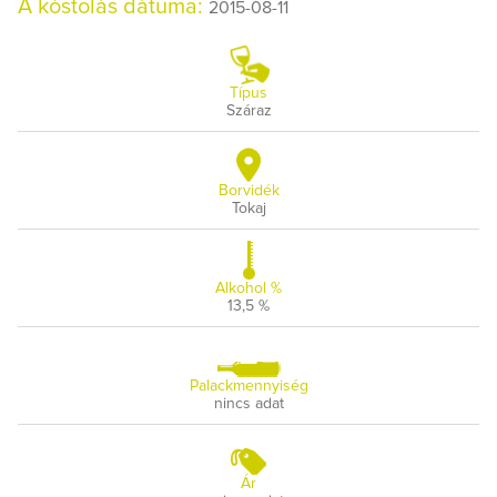
A kóstolás dátuma:
2015-08-11
Típus
Száraz
Borvidék
Tokaj
Alkohol %
13,5 %
Palackmennyiség
nincs adat
Ár