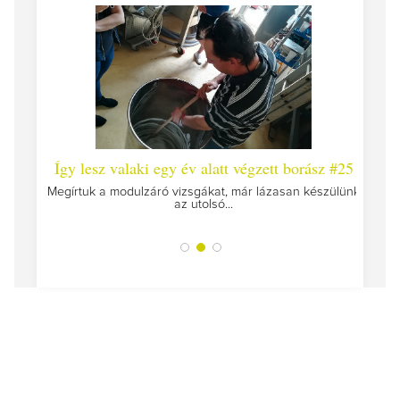
 #26 -
Így lesz valaki egy év alatt végzett borász #25
Így l
Megírtuk a modulzáró vizsgákat, már lázasan készülünk
az utolsó...
tokat
A jár