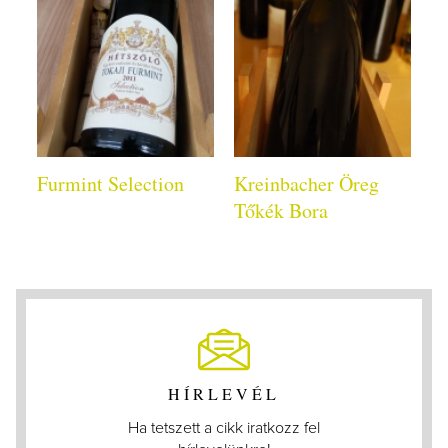
Furmint Selection
Kreinbacher Öreg
Tőkék Bora
HÍRLEVÉL
Ha tetszett a cikk iratkozz fel