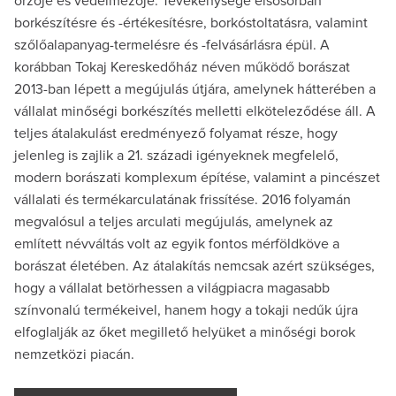
őrzője és védelmezője. Tevékenysége elsősorban
borkészítésre és -értékesítésre, borkóstoltatásra, valamint
szőlőalapanyag-termelésre és -felvásárlásra épül. A
korábban Tokaj Kereskedőház néven működő borászat
2013-ban lépett a megújulás útjára, amelynek hátterében a
vállalat minőségi borkészítés melletti elköteleződése áll. A
teljes átalakulást eredményező folyamat része, hogy
jelenleg is zajlik a 21. századi igényeknek megfelelő,
modern borászati komplexum építése, valamint a pincészet
vállalati és termékarculatának frissítése. 2016 folyamán
megvalósul a teljes arculati megújulás, amelynek az
említett névváltás volt az egyik fontos mérföldköve a
borászat életében. Az átalakítás nemcsak azért szükséges,
hogy a vállalat betörhessen a világpiacra magasabb
színvonalú termékeivel, hanem hogy a tokaji nedűk újra
elfoglalják az őket megillető helyüket a minőségi borok
nemzetközi piacán.