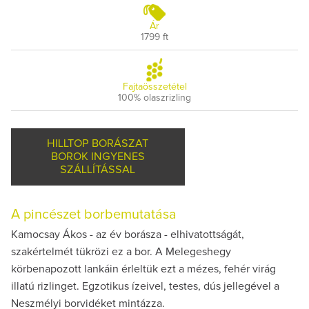
Ár
1799 ft
Fajtaösszetétel
100% olaszrizling
HILLTOP BORÁSZAT
BOROK INGYENES
SZÁLLÍTÁSSAL
A pincészet borbemutatása
Kamocsay Ákos - az év borásza - elhivatottságát,
szakértelmét tükrözi ez a bor. A Melegeshegy
körbenapozott lankáin érleltük ezt a mézes, fehér virág
illatú rizlinget. Egzotikus ízeivel, testes, dús jellegével a
Neszmélyi borvidéket mintázza.