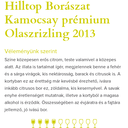
Hilltop Borászat
Kamocsay prémium
Olaszrizling 2013
Véleményünk szerint
Színe közepesen erős citrom, teste valamivel a közepes
alatt. Az illata is tartalmat ígér, megjelennek benne a fehér
és a sárga virágok, kis nektárosság, barack és citrusok is. A
kortyban ez az érettség már kevésbé érezhető, ivásra
inkább citrusos bor ez, zöldalma, kis kesernyével. A savak
enyhe éretlenséget mutatnak, illetve a kortyból a magasa
alkohol is érződik. Összességében az évjáratra és a fajtára
jellemző, jó ivású bor.