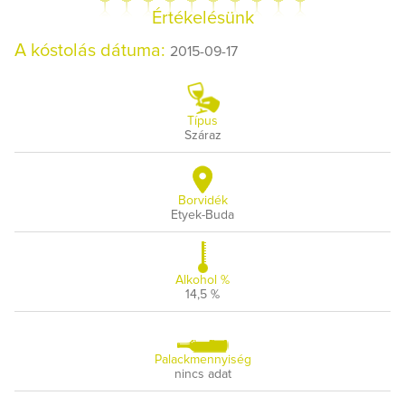
Értékelésünk
A kóstolás dátuma:
2015-09-17
Típus
Száraz
Borvidék
Etyek-Buda
Alkohol %
14,5 %
Palackmennyiség
nincs adat