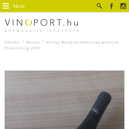
Menü
BORMAGAZIN IGÉNYESEN
/
/
Főoldal
Borbár
Hilltop Borászat Kamocsay prémium
Olaszrizling 2013