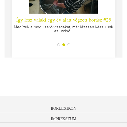
 #26 -
Így lesz valaki egy év alatt végzett borász #25
Így l
Megírtuk a modulzáró vizsgákat, már lázasan készülünk
az utolsó...
tokat
A jár
BORLEXIKON
IMPRESSZUM